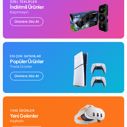
ÖZEL TEKLİFLER
İndirimli Ürünler
Kaçırmayın
Ürünlere Göz At
EN ÇOK SATANLAR
Popüler Ürünler
Trend Ürünler
Ürünlere Göz At
YENİ ÜRÜNLER
Yeni Gelenler
Keşfedin