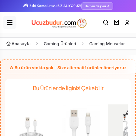
🎮
Hemen Başvur →
Eski Konsolunuzu BİZ ALIYORUZ!
Anasayfa
Gaming Ürünleri
Gaming Mouselar
Bu Ürünler de İlginizi Çekebilir