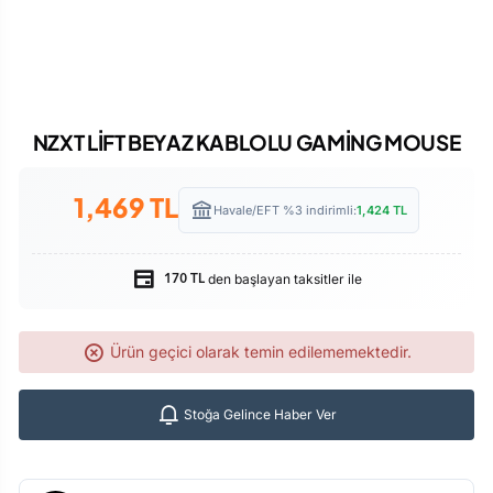
NZXT LİFT BEYAZ KABLOLU GAMİNG MOUSE
1,469
TL
Havale/EFT %3 indirimli:
1,424
TL
den başlayan taksitler ile
170 TL
Ürün geçici olarak temin edilememektedir.
Stoğa Gelince Haber Ver