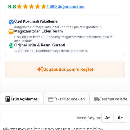
9.8
1.590 değerlendirme
Özel Korumalı Paketleme
Kargonuz kırılmaya karşı özel korumalı paketle gönderilir.
Mağazamızdan Elden Teslim
GND Bilişim İstanbul / Kadıköy mağazamızdan test ederek teslim
alabilirsiniz.
Orijinal Ürün & Resmi Garanti
%100 Orijinal, Distribütör veya İthalatçı Garantili.
Ucuzbudur.com'u Keşfet
Ürün Açıklaması
Taksit Seçenekleri
Teslimat Ve İade
A-
A+
Metin Boyutu: