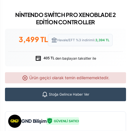
NİNTENDO SWİTCH PRO XENOBLADE 2
EDİTİON CONTROLLER
3,499
TL
Havale/EFT %3 indirimli:
3,394
TL
den başlayan taksitler ile
405 TL
Ürün geçici olarak temin edilememektedir.
Stoğa Gelince Haber Ver
GND Bilişim
GÜVENLİ SATICI