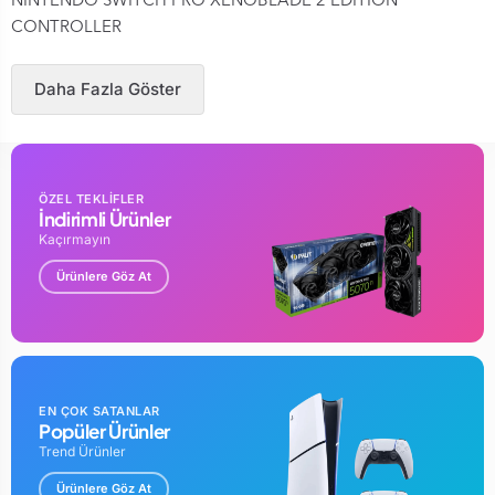
NİNTENDO SWİTCH PRO XENOBLADE 2 EDİTİON
CONTROLLER
Daha Fazla Göster
ÖZEL TEKLİFLER
İndirimli Ürünler
Kaçırmayın
Ürünlere Göz At
EN ÇOK SATANLAR
Popüler Ürünler
Trend Ürünler
Ürünlere Göz At