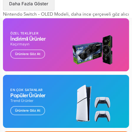
Daha Fazla Göster
Nintendo Switch – OLED Modeli, daha ince çerçeveli göz alıcı
7 inç OLED ekrana sahiptir. Geniş ekranın sunduğu canlı
renkler ve yüksek kontrast, ister en yüksek hızda yarışın ister
ÖZEL TEKLİFLER
düşmanlara karşı savaşın zengin bir elde kulanım ve
İndirimli Ürünler
masaüstü oyun deneyimi sunarak oyunlara hayat verir.
Kaçırmayın
OLED ekran nedir?
Ürünlere Göz At
OLED ekranda, LCD ekranların aksine arkadan aydınlatma
yoktur, bunun yerine görüntüleri her bir piksel tarafından
yayılan ışığı kullanarak görüntüler. Derin siyahlar, bir pikselin
ışığı kapatılarak ve böylece daha yüksek kontrastla temsil
EN ÇOK SATANLAR
edilebilir.
Popüler Ürünler
Trend Ürünler
GENİŞ AYARLANABİLİR STANT
Tercih ettiğiniz görüntüleme açısında masa üstü modunun
Ürünlere Göz At
keyfini çıkarın
Ekranı paylaşmak ve her zaman ve her yerde rekabetçi veya
işbirlikçi çok oyunculu oyunun keyfini çıkarmak için standı