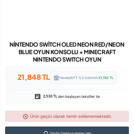
NİNTENDO SWİTCH OLED NEON RED/NEON
BLUE OYUN KONSOLU + MINECRAFT
NINTENDO SWITCH OYUN
21,848
TL
Havale/EFT %3 indirimli:
21,192
TL
den başlayan taksitler ile
2,530 TL
Ürün geçici olarak temin edilememektedir.
Stoğa Gelince Haber Ver