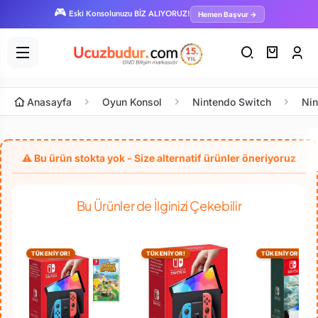
🎮
Hemen Başvur →
Eski Konsolunuzu BİZ ALIYORUZ!
Anasayfa
Oyun Konsol
Nintendo Switch
Nin
Bu Ürünler de İlginizi Çekebilir
TÜKENİYOR!
TÜKENİYOR!
TÜKENİYOR!