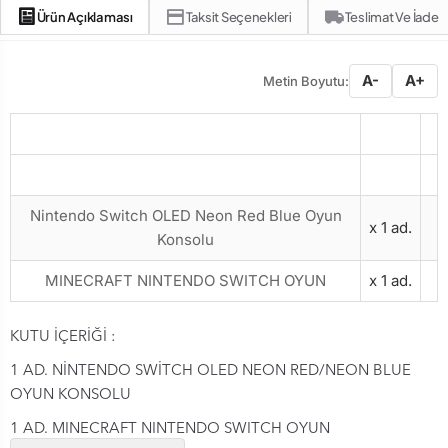
Ürün Açıklaması
Taksit Seçenekleri
Teslimat Ve İade
A-
A+
Metin Boyutu:
Ürün Adı
Miktar
Nintendo Switch OLED Neon Red Blue Oyun
x 1 ad.
Konsolu
MINECRAFT NINTENDO SWITCH OYUN
x 1 ad.
KUTU İÇERİĞİ :
1 AD. NİNTENDO SWİTCH OLED NEON RED/NEON BLUE
OYUN KONSOLU
1 AD. MINECRAFT NINTENDO SWITCH OYUN