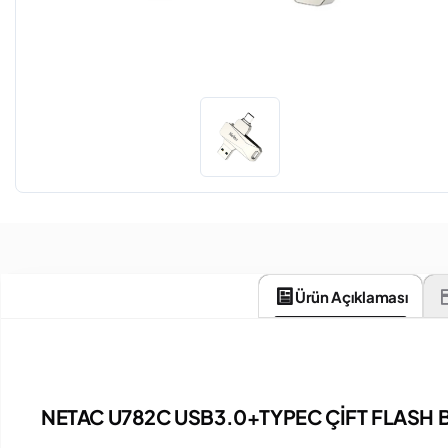
Ürün Açıklaması
NETAC U782C USB3.0+TYPEC ÇİFT FLASH 