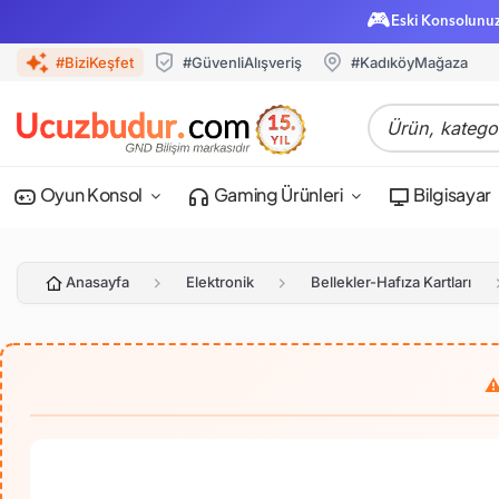
🎮
Eski Konsolunu
#BiziKeşfet
#GüvenliAlışveriş
#KadıköyMağaza
Oyun Konsol
Gaming Ürünleri
Bilgisayar
Anasayfa
Elektronik
Bellekler-Hafıza Kartları