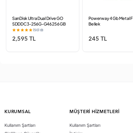
SanDisk Ultra Dual Drive GO
Powerway 4 Gb Metal F
SDDDC3-256G-G46 256 GB
Bellek
Flash Bellek
(50)
2,595 TL
245 TL
KURUMSAL
MÜŞTERI HIZMETLERI
Kullanım Şartları
Kullanım Şartları