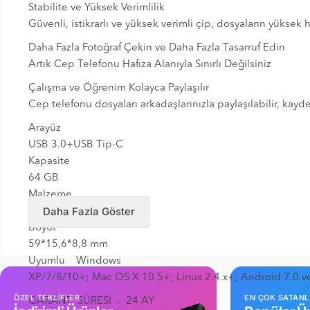
Stabilite ve Yüksek Verimlilik
Güvenli, istikrarlı ve yüksek verimli çip, dosyaların yüksek 
Daha Fazla Fotoğraf Çekin ve Daha Fazla Tasarruf Edin
Artık Cep Telefonu Hafıza Alanıyla Sınırlı Değilsiniz
Çalışma ve Öğrenim Kolayca Paylaşılır
Cep telefonu dosyaları arkadaşlarınızla paylaşılabilir, kayde
Arayüz
USB 3.0+USB Tip-C
Kapasite
64 GB
Malzeme
Daha Fazla Göster
Çinko alaşımı
Boyut
59*15,6*8,8 mm
Uyumlu Windows
XP/7/8/10+; Mac OS X 10.5+; Linux 2.4.x+; Android 7.0 ve
ÖZEL TEKLİFLER
EN ÇOK SATAN
GARANT SÜRESİ : 24 AY