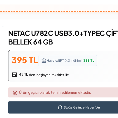
NETAC U782C USB3.0+TYPEC ÇİF
BELLEK 64 GB
395
TL
Havale/EFT %3 indirimli:
383
TL
den başlayan taksitler ile
45 TL
Ürün geçici olarak temin edilememektedir.
Stoğa Gelince Haber Ver