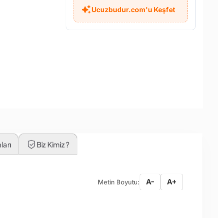
Ucuzbudur.com'u Keşfet
ları
Biz Kimiz ?
A-
A+
Metin Boyutu: