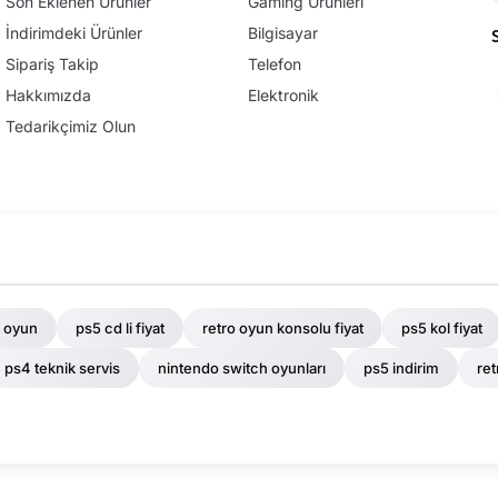
Son Eklenen Ürünler
Gaming Ürünleri
İndirimdeki Ürünler
Bilgisayar
Sipariş Takip
Telefon
Hakkımızda
Elektronik
Tedarikçimiz Olun
 oyun
ps5 cd li fiyat
retro oyun konsolu fiyat
ps5 kol fiyat
ps4 teknik servis
nintendo switch oyunları
ps5 indirim
ret