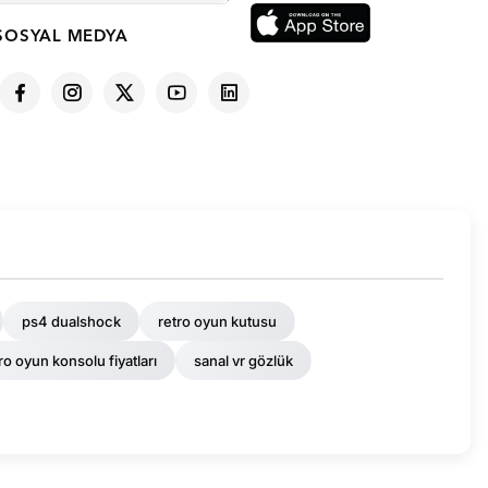
SOSYAL MEDYA
ps4 dualshock
retro oyun kutusu
ro oyun konsolu fiyatları
sanal vr gözlük