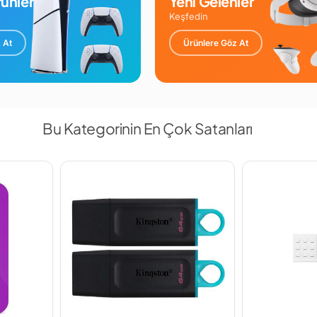
ünler
Yeni Gelenler
Keşfedin
 At
Ürünlere Göz At
Bu Kategorinin En Çok Satanları