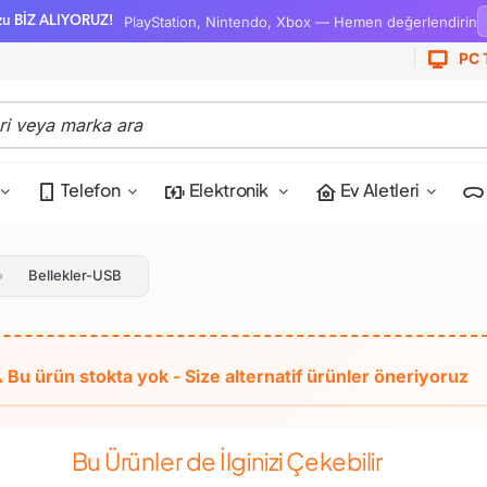
PlayStation, Nintendo, Xbox — Hemen değerlendirin
zu BİZ ALIYORUZ!
PC 
Telefon
Elektronik
Ev Aletleri
Bellekler-USB
Bu Ürünler de İlginizi Çekebilir