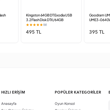
lash
Kingston 64GB DT Exodia USB
Goodram UME
3.2 Flash Disk DTX/64GB
UME3-0640W
Flash Bellek
(9)
495 TL
395 TL
HIZLI ERIŞIM
POPÜLER KATEGORILER
Anasayfa
Oyun Konsol