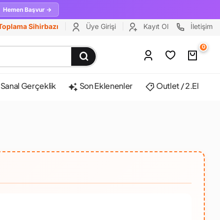
Hemen Başvur →
Toplama Sihirbazı
Üye Girişi
Kayıt Ol
İletişim
0
Sanal Gerçeklik
Son Eklenenler
Outlet / 2.El