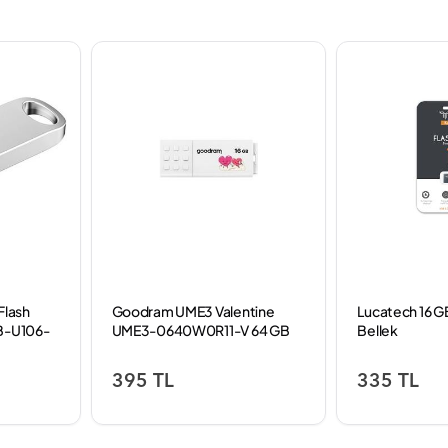
Flash
Goodram UME3 Valentine
Lucatech 16 G
SB-U106-
UME3-0640W0R11-V 64 GB
Bellek
Flash Bellek
395 TL
335 TL