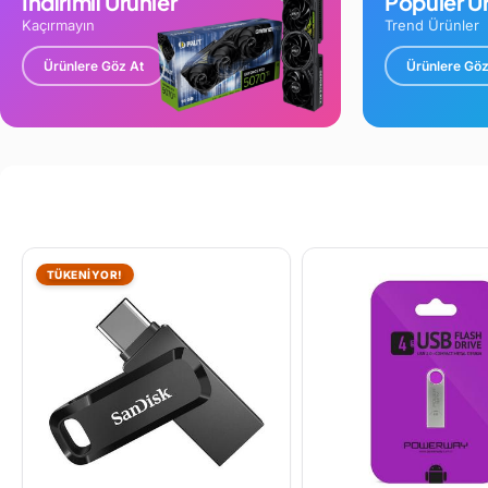
İndirimli Ürünler
Popüler Ür
Kaçırmayın
Trend Ürünler
Ürünlere Göz At
Ürünlere Göz
TÜKENİYOR!