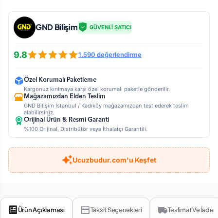
GND Bilişim
GÜVENLİ SATICI
9.8
1.590 değerlendirme
Özel Korumalı Paketleme
Kargonuz kırılmaya karşı özel korumalı paketle gönderilir.
Mağazamızdan Elden Teslim
GND Bilişim İstanbul / Kadıköy mağazamızdan test ederek teslim
alabilirsiniz.
Orijinal Ürün & Resmi Garanti
%100 Orijinal, Distribütör veya İthalatçı Garantili.
Ucuzbudur.com'u Keşfet
Ürün Açıklaması
Taksit Seçenekleri
Teslimat Ve İade