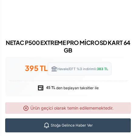
NETAC P500 EXTREME PRO MİCROSD KART 64
GB
395
TL
Havale/EFT %3 indirimli:
383
TL
den başlayan taksitler ile
45 TL
Ürün geçici olarak temin edilememektedir.
Stoğa Gelince Haber Ver