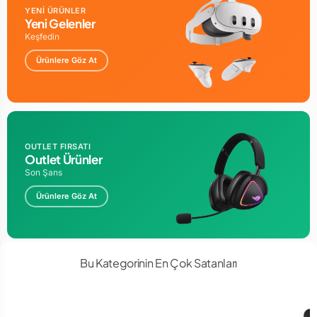
YENİ ÜRÜNLER
Yeni Gelenler
Keşfedin
Ürünlere Göz At
OUTLET FIRSATI
Outlet Ürünler
Son Şans
Ürünlere Göz At
Bu Kategorinin En Çok Satanları