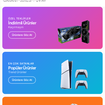
GARANT SÜRESİ : 24 AY
ÖZEL TEKLİFLER
İndirimli Ürünler
Kaçırmayın
Ürünlere Göz At
EN ÇOK SATANLAR
Popüler Ürünler
Trend Ürünler
Ürünlere Göz At