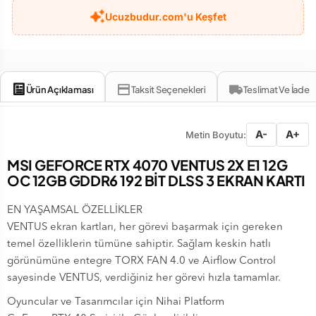
Ucuzbudur.com'u Keşfet
Ürün Açıklaması
Taksit Seçenekleri
Teslimat Ve İade
A-
A+
Metin Boyutu:
MSI GEFORCE RTX 4070 VENTUS 2X E1 12G
OC 12GB GDDR6 192 BİT DLSS 3 EKRAN KARTI
EN YAŞAMSAL ÖZELLİKLER
VENTUS ekran kartları, her görevi başarmak için gereken
temel özelliklerin tümüne sahiptir. Sağlam keskin hatlı
görünümüne entegre TORX FAN 4.0 ve Airflow Control
sayesinde VENTUS, verdiğiniz her görevi hızla tamamlar.
Oyuncular ve Tasarımcılar için Nihai Platform