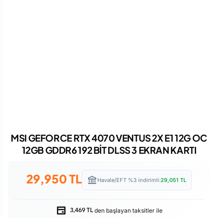
MSI GEFORCE RTX 4070 VENTUS 2X E1 12G OC
12GB GDDR6 192 BİT DLSS 3 EKRAN KARTI
29,950
TL
Havale/EFT %3 indirimli:
29,051
TL
den başlayan taksitler ile
3,469 TL