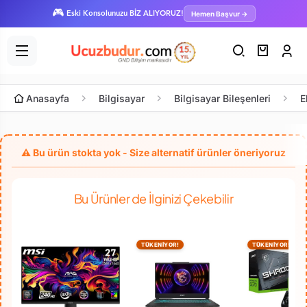
🎮
Hemen Başvur →
Eski Konsolunuzu BİZ ALIYORUZ!
Anasayfa
Bilgisayar
Bilgisayar Bileşenleri
E
Bu Ürünler de İlginizi Çekebilir
TÜKENİYOR!
TÜKENİYOR!