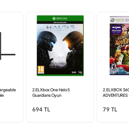
argeable
2.EL Xbox One Halo 5
2.EL XBOX 36
le
Guardians Oyun
ADVENTURES
694 TL
79 TL