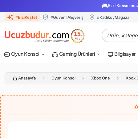
🎮
Eski Konsolunu
#BiziKeşfet
#GüvenliAlışveriş
#KadıköyMağaza
Oyun Konsol
Gaming Ürünleri
Bilgisayar
Anasayfa
Oyun Konsol
Xbox One
Xbox 