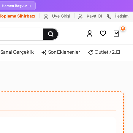
Hemen Başvur →
Toplama Sihirbazı
Üye Girişi
Kayıt Ol
İletişim
0
Sanal Gerçeklik
Son Eklenenler
Outlet / 2.El