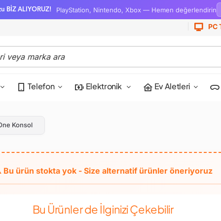
PlayStation, Nintendo, Xbox — Hemen değerlendirin
zu BİZ ALIYORUZ!
PC 
Telefon
Elektronik
Ev Aletleri
One Konsol
Bu Ürünler de İlginizi Çekebilir