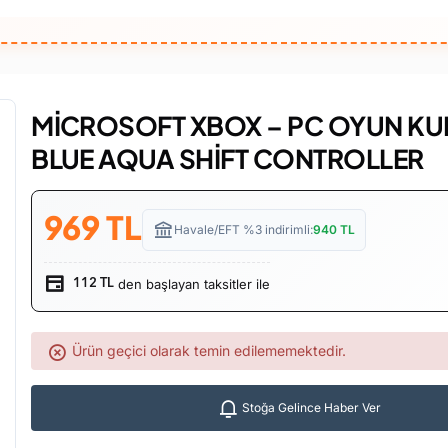
MİCROSOFT XBOX – PC OYUN K
BLUE AQUA SHİFT CONTROLLER
969
TL
Havale/EFT %3 indirimli:
940
TL
den başlayan taksitler ile
112 TL
Ürün geçici olarak temin edilememektedir.
Stoğa Gelince Haber Ver