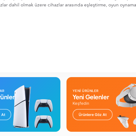
lar dahil olmak üzere cihazlar arasında eşleştirme, oyun oynama v
LAR
YENİ ÜRÜNLER
ünler
Yeni Gelenler
Keşfedin
 At
Ürünlere Göz At