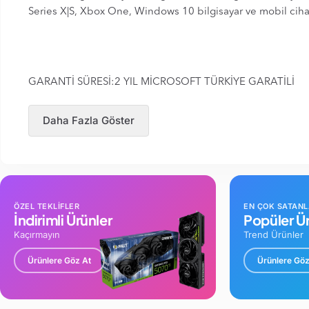
Series X|S, Xbox One, Windows 10 bilgisayar ve mobil cihaz
GARANTİ SÜRESİ:2 YIL MİCROSOFT TÜRKİYE GARATİLİ
Daha Fazla Göster
ÖZEL TEKLİFLER
EN ÇOK SATAN
İndirimli Ürünler
Popüler Ür
Kaçırmayın
Trend Ürünler
Ürünlere Göz At
Ürünlere Göz