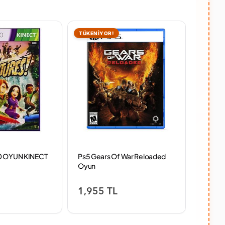
TÜKENİYOR!
0 OYUN KINECT
Ps5 Gears Of War Reloaded
TEŞHİR
Oyun
CARBO
1,955 TL
3,74