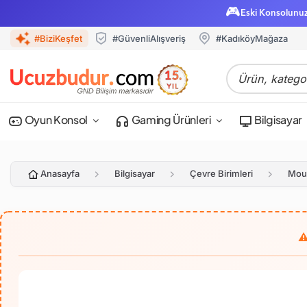
🎮
Eski Konsolunu
#BiziKeşfet
#GüvenliAlışveriş
#KadıköyMağaza
Oyun Konsol
Gaming Ürünleri
Bilgisayar
Anasayfa
Bilgisayar
Çevre Birimleri
Mou