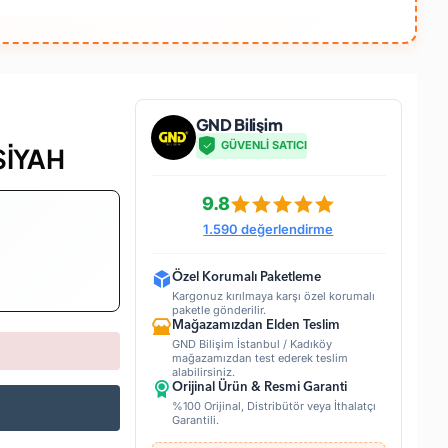
GND Bilişim
GÜVENLİ SATICI
SİYAH
9.8
1.590 değerlendirme
Özel Korumalı Paketleme
Kargonuz kırılmaya karşı özel korumalı
paketle gönderilir.
Mağazamızdan Elden Teslim
GND Bilişim İstanbul / Kadıköy
mağazamızdan test ederek teslim
alabilirsiniz.
Orijinal Ürün & Resmi Garanti
%100 Orijinal, Distribütör veya İthalatçı
Garantili.