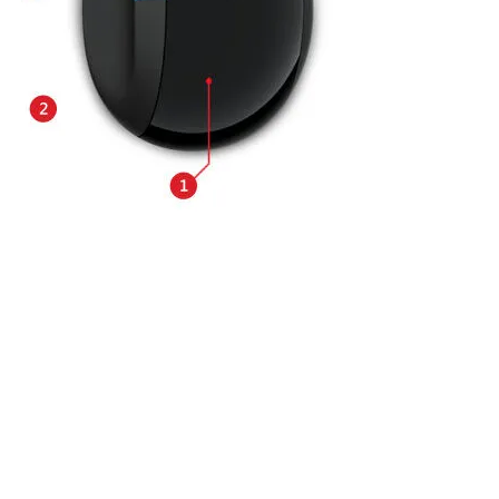
Son Eklenen Ürünler
Gaming Ürünleri
İndirimdeki Ürünler
Bilgisayar
Sipariş Takip
Telefon
Hakkımızda
Elektronik
Tedarikçimiz Olun
nya
nintendo switch aksesuar
retro oyun konsolu aksesuar
nintendo switch 2
nintendo switch indirim
retro oyun konsolu
1