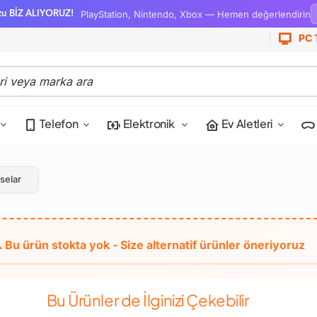
PlayStation, Nintendo, Xbox — Hemen değerlendirin
zu BİZ ALIYORUZ!
PC 
Telefon
Elektronik
Ev Aletleri
selar
Bu Ürünler de İlginizi Çekebilir