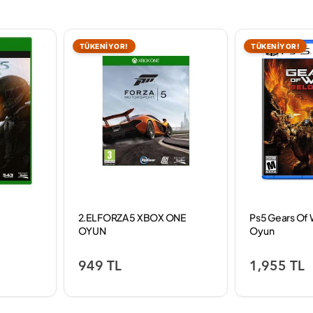
TÜKENİYOR!
TÜKENİYOR!
2.EL FORZA 5 XBOX ONE
Ps5 Gears Of
OYUN
Oyun
949 TL
1,955 TL