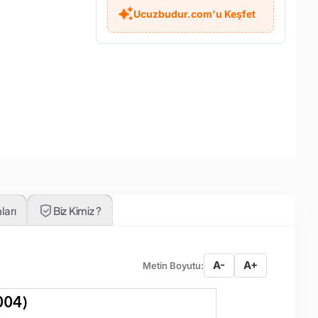
Ucuzbudur.com'u Keşfet
ları
Biz Kimiz ?
A-
A+
Metin Boyutu:
004)