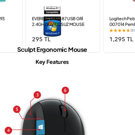
793
EVEREST SMW-87 USB GRİ
Logitech Peb
2.4GHZ KABLOSUZ MOUSE
007014 Pemb
Kablosuz Mo
(5
295 TL
1,295 TL
Sculpt Ergonomic Mouse
Key Features
HIZLI ERIŞIM
POPÜLER KATEGORILER
Anasayfa
Oyun Konsol