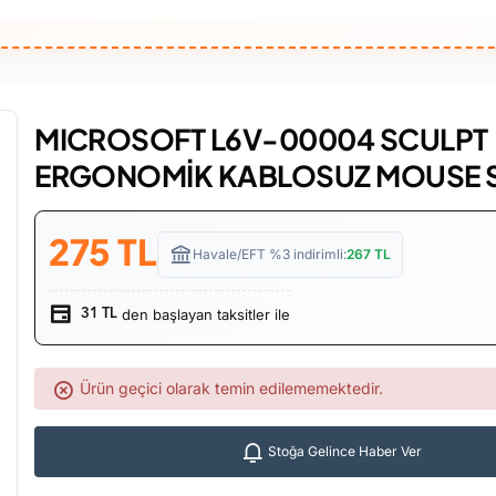
MICROSOFT L6V-00004 SCULPT
ERGONOMİK KABLOSUZ MOUSE 
275
TL
Havale/EFT %3 indirimli:
267
TL
den başlayan taksitler ile
31 TL
Ürün geçici olarak temin edilememektedir.
Stoğa Gelince Haber Ver