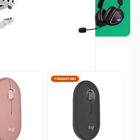
Outlet Ürünler
Son Şans
Ürünlere Göz At
TÜKENİYOR!
doğal bir el, bilek ve kol duruşu sağlayan
ı olur.
çin Windows düğmesini tıklamanız yeterli.