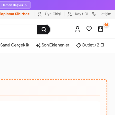
Hemen Başvur →
Toplama Sihirbazı
Üye Girişi
Kayıt Ol
İletişim
0
Sanal Gerçeklik
Son Eklenenler
Outlet / 2.El