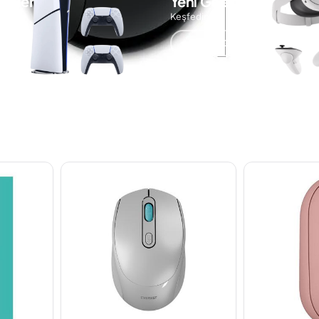
ünler
Yeni Gelenler
Keşfedin
 At
Ürünlere Göz At
Bu Kategorinin En Çok Satanları
Maksimum konfor için uyumlu kıvrımlar
yi zahmetsiz hale getirirken bilek konforunu en yükseğe çıkarır. Daha 
mic Mouse fare, uzun saatler fare kullanımına ağrıları önlemeye yardımc
Gezinmek daha da basit
mmel bir uyuma sahiptir. Başlangıç ekranına tek dokunuşla erişmek i