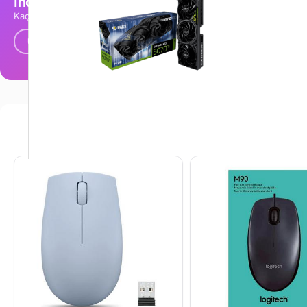
İndirimli Ürünler
Popüler Ür
Kaçırmayın
Trend Ürünler
Ürünlere Göz At
Ürünlere Göz
Sculpt Ergonomic Mouse farenin gelişmiş tasarımı, gezinme
şekliyle Sculpt Ergono
Sculpt Ergonomic Mouse fare, Windows 8 ve 8.1 ile mükke