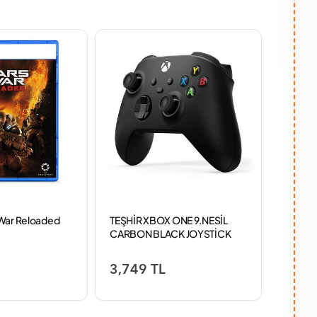
 War Reloaded
TEŞHİR XBOX ONE 9.NESİL
Microso
CARBON BLACK JOYSTİCK
Mavi Ka
(Micros
3,749 TL
3,95