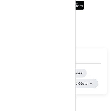
SOSYAL MEDYA
ps4 slim fiyat
ps5 kontrolcü
ps5 dualsense
 takas
nintendo switch lite çanta
Tümünü Göster