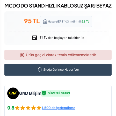
MCDODO STAND HIZLI KABLOSUZ ŞARJ BEYAZ
95
TL
Havale/EFT %3 indirimli:
92
TL
den başlayan taksitler ile
11 TL
Ürün geçici olarak temin edilememektedir.
Stoğa Gelince Haber Ver
GND Bilişim
GÜVENLİ SATICI
9.8
1.590 değerlendirme