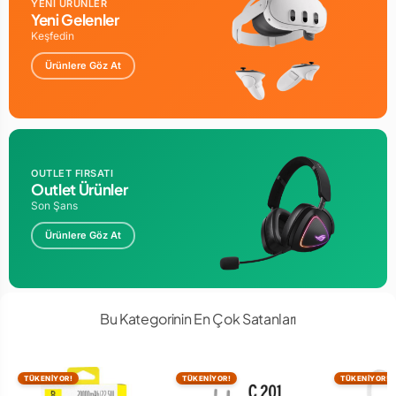
YENİ ÜRÜNLER
Yeni Gelenler
Keşfedin
Ürünlere Göz At
OUTLET FIRSATI
Outlet Ürünler
Son Şans
Ürünlere Göz At
Bu Kategorinin En Çok Satanları
TÜKENİYOR!
TÜKENİYOR!
TÜKENİYOR!