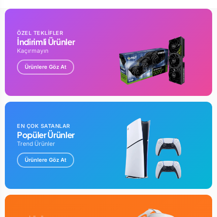
ÖZEL TEKLİFLER
İndirimli Ürünler
Kaçırmayın
Ürünlere Göz At
EN ÇOK SATANLAR
Popüler Ürünler
Trend Ürünler
Ürünlere Göz At