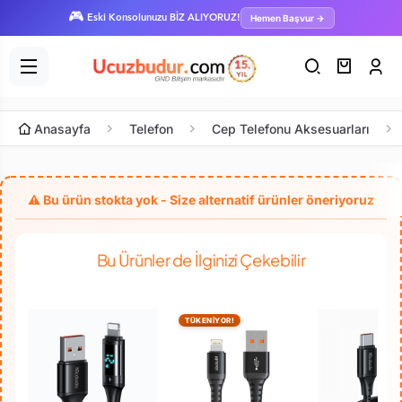
🎮
Hemen Başvur →
Eski Konsolunuzu BİZ ALIYORUZ!
Anasayfa
Telefon
Cep Telefonu Aksesuarları
Bu Ürünler de İlginizi Çekebilir
TÜKENİYOR!