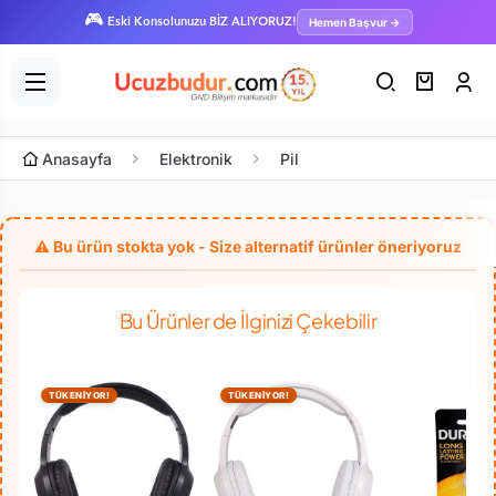
🎮
Hemen Başvur →
Eski Konsolunuzu BİZ ALIYORUZ!
Anasayfa
Elektronik
Pil
Bu Ürünler de İlginizi Çekebilir
TÜKENİYOR!
TÜKENİYOR!