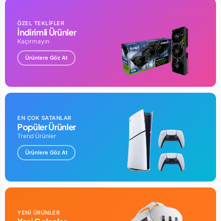
ÖZEL TEKLİFLER
İndirimli Ürünler
Kaçırmayın
Ürünlere Göz At
EN ÇOK SATANLAR
Popüler Ürünler
Trend Ürünler
Ürünlere Göz At
YENİ ÜRÜNLER