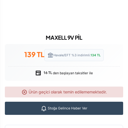
MAXELL 9V PİL
139
TL
Havale/EFT %3 indirimli:
134
TL
den başlayan taksitler ile
16 TL
Ürün geçici olarak temin edilememektedir.
Stoğa Gelince Haber Ver