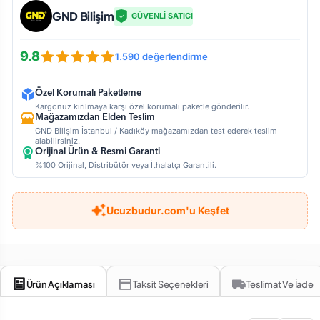
GND Bilişim
GÜVENLİ SATICI
9.8
1.590 değerlendirme
Özel Korumalı Paketleme
Kargonuz kırılmaya karşı özel korumalı paketle gönderilir.
Mağazamızdan Elden Teslim
GND Bilişim İstanbul / Kadıköy mağazamızdan test ederek teslim
alabilirsiniz.
Orijinal Ürün & Resmi Garanti
%100 Orijinal, Distribütör veya İthalatçı Garantili.
Ucuzbudur.com'u Keşfet
Ürün Açıklaması
Taksit Seçenekleri
Teslimat Ve İade