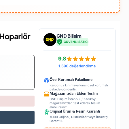
Hoparlör
GND Bilişim
GÜVENLİ SATICI
9.8
1.590 değerlendirme
Özel Korumalı Paketleme
Kargonuz kırılmaya karşı özel korumalı
paketle gönderilir.
Mağazamızdan Elden Teslim
GND Bilişim İstanbul / Kadıköy
mağazamızdan test ederek teslim
alabilirsiniz.
Orijinal Ürün & Resmi Garanti
%100 Orijinal, Distribütör veya İthalatçı
Garantili.