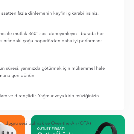
aatten fazla dinlemenin keyfini çıkarabilirsiniz.
onic ile mutlak 360° sesi deneyimleyin - burada her
ve sınıfındaki çoğu hoparlörden daha iyi performans
r oyun süresi, yanınızda götürmek için mükemmel hale
rumuna geri dönün.
lam ve dirençlidir. Yağmur veya kirin müziğinizin
rıyla doğru sesi bulmak ve Over-the-Air (OTA)
OUTLET FIRSATI