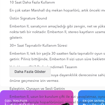
10 Saat Daha Fazla Kullanım
En çok satan Marshall dış mekan hoparlörü, artık önceki mod
Üstün Signature Sound
Emberton II, sanatçının amaçladığı gibi zengin, net ve yük
nokta tatlı bir noktadır. Emberton II, stereo kayıtların uz
gösterir.
30+ Saat Taşınabilir Kullanım Süresi
Emberton II, tek bir şarjla 30 saatten fazla taşınabilir oy
getirir. Piliniz bittiğinde, Emberton II sizi uzun süre bek
Yola Uygun IP67 Değerlendirmeli Tasarım
Daha Fazla Göster
Emberton II, IP67 toza ve suya dayanıklılık derecesine sahi
önüne geçmesine izin vermez.
Eşleştirin, Oynayın ve Sesli Getirin
Emberton II, uzun bir kurulum çifti ile sizi yavaşlatmaz, oy
ÖZEL TEKLİFLER
EN ÇOK SATAN
güncellemeleriyle hoparlörünüzü güncel tutmak istiyorsanı