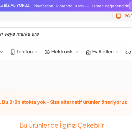
PlayStation, Nintendo, Xbox — Hemen değerlendirin
zu BİZ ALIYORUZ!
PC 
Telefon
Elektronik
Ev Aletleri
Bu Ürünler de İlginizi Çekebilir