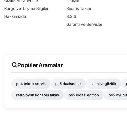
Gizlilik ve Güvenlik
İletişim
Kargo ve Taşıma Bilgileri
Sipariş Takibi
Hakkımızda
S.S.S.
Garanti ve Servisler
Popüler Aramalar
ps4 teknik servis
ps5 dualsense
sanal vr gözlük
retro oyun konsolu takas
ps5 digital edition
ps5 oyunla