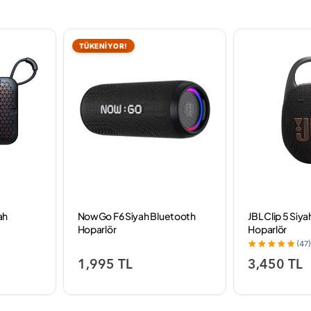
TÜKENİYOR!
ah
NowGo F6 Siyah Bluetooth
JBL Clip 5 Siy
Hoparlör
Hoparlör
(47
1,995 TL
3,450 TL