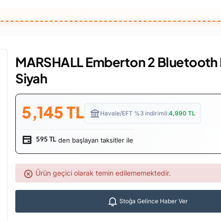
MARSHALL Emberton 2 Bluetooth 
Siyah
5,145
TL
Havale/EFT %3 indirimli:
4,990
TL
den başlayan taksitler ile
595 TL
Ürün geçici olarak temin edilememektedir.
Stoğa Gelince Haber Ver