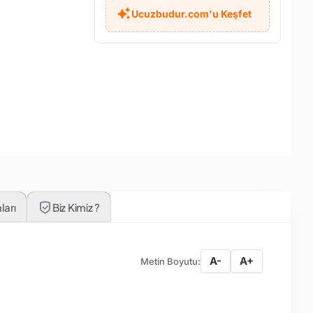
Ucuzbudur.com'u Keşfet
ları
Biz Kimiz ?
A-
A+
Metin Boyutu: