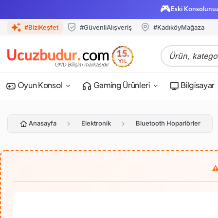
🎮
Eski Konsolunu
#BiziKeşfet
#GüvenliAlışveriş
#KadıköyMağaza
Oyun Konsol
Gaming Ürünleri
Bilgisayar
Anasayfa
Elektronik
Bluetooth Hoparlörler