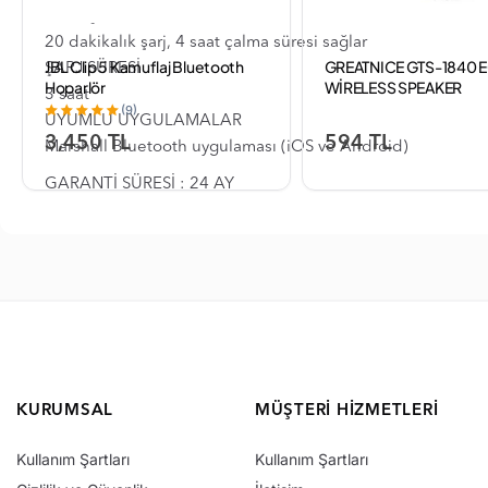
HIZLI ŞARJ
20 dakikalık şarj, 4 saat çalma süresi sağlar
JBL Clip 5 Kamuflaj Bluetooth
GREATNICE GTS-1840 E
ŞARJ SÜRESİ
Hoparlör
WİRELESS SPEAKER
3 saat
(9)
UYUMLU UYGULAMALAR
3,450 TL
594 TL
Marshall Bluetooth uygulaması (iOS ve Android)
GARANTİ SÜRESİ : 24 AY
KURUMSAL
MÜŞTERI HIZMETLERI
Kullanım Şartları
Kullanım Şartları