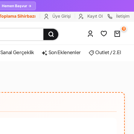
Hemen Başvur →
Toplama Sihirbazı
Üye Girişi
Kayıt Ol
İletişim
0
Sanal Gerçeklik
Son Eklenenler
Outlet / 2.El