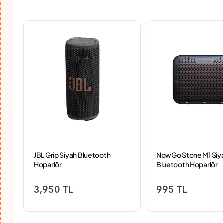
JBL Grip Siyah Bluetooth
NowGo Stone M1 Siy
Hoparlör
Bluetooth Hoparlör
3,950 TL
995 TL