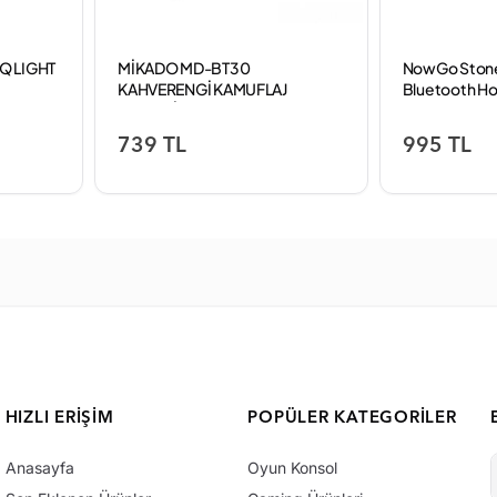
Q LIGHT
MİKADO MD-BT30
NowGo Stone
KAHVERENGİ KAMUFLAJ
Bluetooth Ho
DESENLİ BLUETOOTH
AUX+USB+SD KARTLI SPEAKER
739 TL
995 TL
HIZLI ERIŞIM
POPÜLER KATEGORILER
Anasayfa
Oyun Konsol