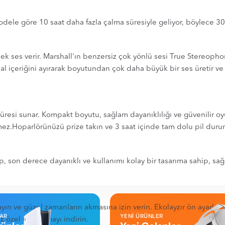
ele göre 10 saat daha fazla çalma süresiyle geliyor, böylece 30 s
sek ses verir. Marshall'ın benzersiz çok yönlü sesi True Stereoph
amsal içeriğini ayırarak boyutundan çok daha büyük bir ses üretir 
un süresi sunar. Kompakt boyutu, sağlam dayanıklılığı ve güvenili
letmez.Hoparlörünüzü prize takın ve 3 saat içinde tam dolu pil du
p, son derece dayanıklı ve kullanımı kolay bir tasarıma sahip, sağ
nayın ve güzel zamanların akmasına izin verin. Ekolayzır ön ayarla
LAR
YENİ ÜRÜNLER
z özel uygulamayı indirin.