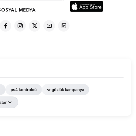
SOSYAL MEDYA
ı
ps4 kontrolcü
vr gözlük kampanya
ter