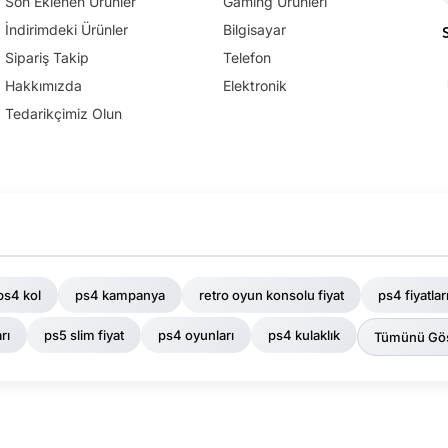
Son Eklenen Ürünler
Gaming Ürünleri
İndirimdeki Ürünler
Bilgisayar
Sipariş Takip
Telefon
Hakkımızda
Elektronik
Tedarikçimiz Olun
ps4 kol
ps4 kampanya
retro oyun konsolu fiyat
ps4 fiyatlar
rı
ps5 slim fiyat
ps4 oyunları
ps4 kulaklık
Tümünü Gös