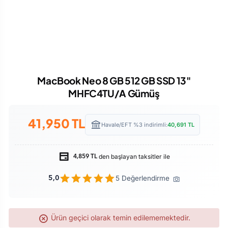
MacBook Neo 8 GB 512 GB SSD 13"
MHFC4TU/A Gümüş
41,950
TL
Havale/EFT %3 indirimli:
40,691
TL
den başlayan taksitler ile
4,859 TL
5 Değerlendirme
5,0
Ürün geçici olarak temin edilememektedir.