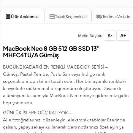
Ürün Açıklaması
Taksit Seçenekleri
Teslimat Ve İade
A-
A+
Metin Boyutu:
MacBook Neo 8 GB 512 GB SSD 13"
MHFC4TU/A Gümüş
BUGÜNE KADARKİ EN RENKLİ MACBOOK SERİSİ —
Gümüş, Pastel Pembe, Puslu Sarı veya Indigo renk
seçeneklerinden birini tercih edin. Her biri uyumlu renkteki
klavyelerle mükemmel bir görünüm oluşturuyor. Dayanıklı
alüminyum tasarımıyla MacBook Neo nereye giderseniz gidin
hep yanınızda.
GÜNLÜK İŞLERE GÜÇ KATIYOR —
Aile fotoğraflarınızı düzenleyin, elektronik tablolar üzerinde
çalışın, yapay zekayı kullanarak ders notlarınızı özetleyin ya