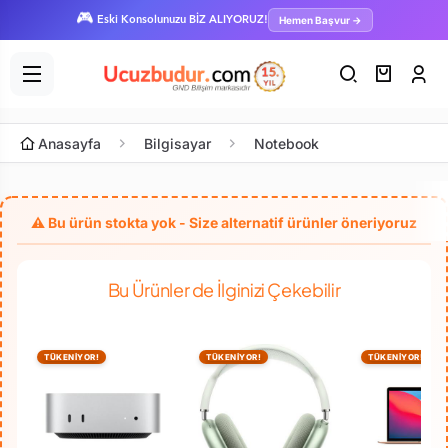
🎮
Hemen Başvur →
Eski Konsolunuzu BİZ ALIYORUZ!
Anasayfa
Bilgisayar
Notebook
Bu Ürünler de İlginizi Çekebilir
TÜKENİYOR!
TÜKENİYOR!
TÜKENİYOR!