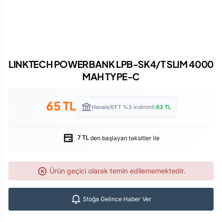
LINKTECH POWERBANK LPB-SK4/T SLIM 4000
MAH TYPE-C
65
TL
Havale/EFT %3 indirimli:
63
TL
den başlayan taksitler ile
7 TL
Ürün geçici olarak temin edilememektedir.
Stoğa Gelince Haber Ver