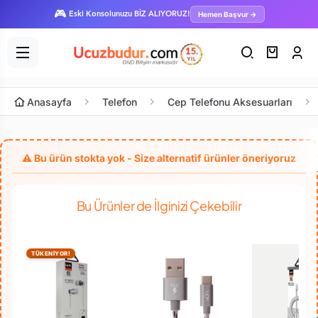
🎮
Hemen Başvur →
Eski Konsolunuzu BİZ ALIYORUZ!
Anasayfa
Telefon
Cep Telefonu Aksesuarları
Bu Ürünler de İlginizi Çekebilir
TÜKENİYOR!