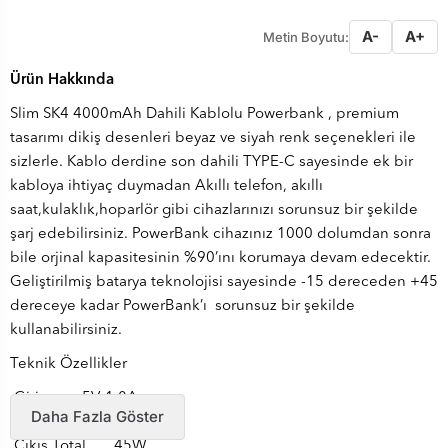
A-
A+
Metin Boyutu:
Ürün Hakkında
Slim SK4 4000mAh Dahili Kablolu Powerbank​ , premium
tasarımı dikiş desenleri beyaz ve siyah renk seçenekleri ile
sizlerle. Kablo derdine son dahili TYPE-C sayesinde ek bir
kabloya ihtiyaç duymadan Akıllı telefon, akıllı
saat,kulaklık,hoparlör gibi cihazlarınızı sorunsuz bir şekilde
şarj edebilirsiniz. PowerBank cihazınız 1000 dolumdan sonra
bile orjinal kapasitesinin %90’ını korumaya devam edecektir.
Geliştirilmiş batarya teknolojisi sayesinde -15 dereceden +45
dereceye kadar PowerBank’ı sorunsuz bir şekilde
kullanabilirsiniz.
Teknik Özellikler
Giriş 5V-1.0A
Daha Fazla Göster
Çıkış 5V-1.0A
Çıkış Total 45W