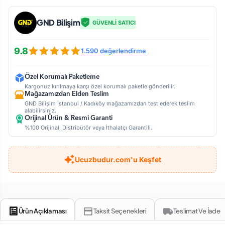
GND Bilişim
GÜVENLİ SATICI
9.8
1.590 değerlendirme
Özel Korumalı Paketleme
Kargonuz kırılmaya karşı özel korumalı paketle gönderilir.
Mağazamızdan Elden Teslim
GND Bilişim İstanbul / Kadıköy mağazamızdan test ederek teslim
alabilirsiniz.
Orijinal Ürün & Resmi Garanti
%100 Orijinal, Distribütör veya İthalatçı Garantili.
Ucuzbudur.com'u Keşfet
Ürün Açıklaması
Taksit Seçenekleri
Teslimat Ve İade