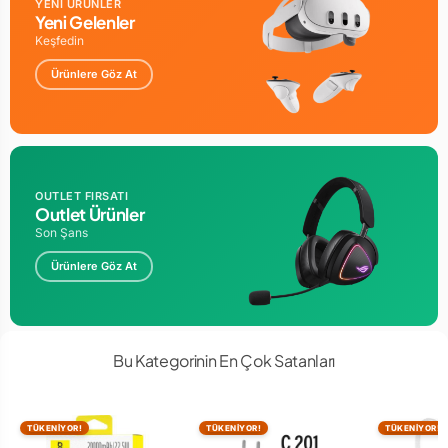
YENİ ÜRÜNLER
• Akıllı telefonlar, tabletler ve daha fazlası için
Yeni Gelenler
Keşfedin
Ürünlere Göz At
OUTLET FIRSATI
Outlet Ürünler
Son Şans
Ürünlere Göz At
Bu Kategorinin En Çok Satanları
TÜKENİYOR!
TÜKENİYOR!
TÜKENİYOR!