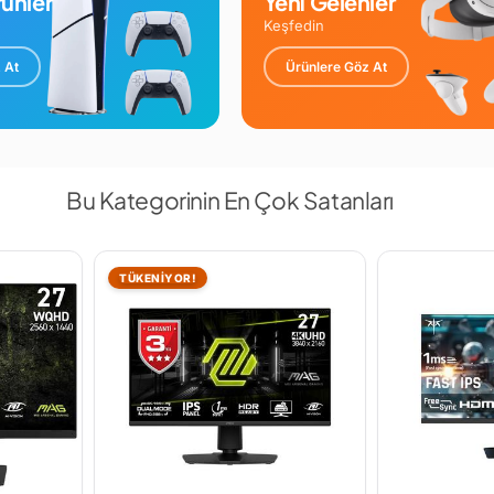
ünler
Yeni Gelenler
Keşfedin
 At
Ürünlere Göz At
Bu Kategorinin En Çok Satanları
TÜKENİYOR!