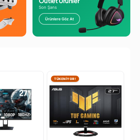
Outlet Ürünler
Son Şans
Ürünlere Göz At
TÜKENİYOR!