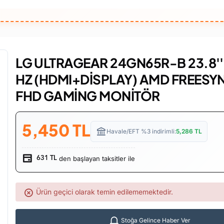
LG ULTRAGEAR 24GN65R-B 23.8''
HZ (HDMI+DİSPLAY) AMD FREESY
FHD GAMİNG MONİTÖR
5,450
TL
Havale/EFT %3 indirimli:
5,286
TL
den başlayan taksitler ile
631 TL
Ürün geçici olarak temin edilememektedir.
Stoğa Gelince Haber Ver