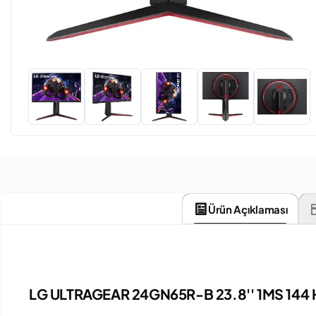
Ürün Açıklaması
LG ULTRAGEAR 24GN65R-B 23.8'' 1MS 14