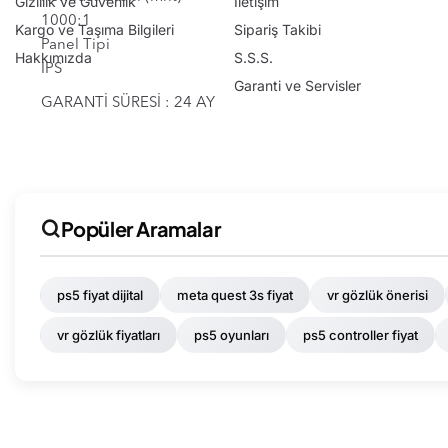
Gizlilik ve Güvenlik
İletişim
1000:1
Kargo ve Taşıma Bilgileri
Sipariş Takibi
Panel Tipi
Hakkımızda
S.S.S.
IPS
Garanti ve Servisler
GARANTİ SÜRESİ : 24 AY
Popüler Aramalar
ps5 fiyat dijital
meta quest 3s fiyat
vr gözlük önerisi
vr gözlük fiyatları
ps5 oyunları
ps5 controller fiyat