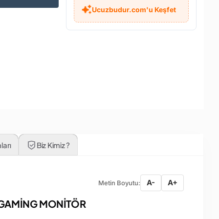
Ucuzbudur.com'u Keşfet
ları
Biz Kimiz ?
A-
A+
Metin Boyutu:
D GAMİNG MONİTÖR