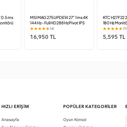
 0.5 ms
MSI MAG 275UPD E14 27" 1 ms 4K
KTC H27F22 27
onitörü
144 Hz - Full HD 288 Hz Pivot IPS
180 Hz Monit
Oyuncu Monitörü
(4)
(7)
16,950 TL
5,595 TL
HIZLI ERIŞIM
POPÜLER KATEGORILER
Anasayfa
Oyun Konsol