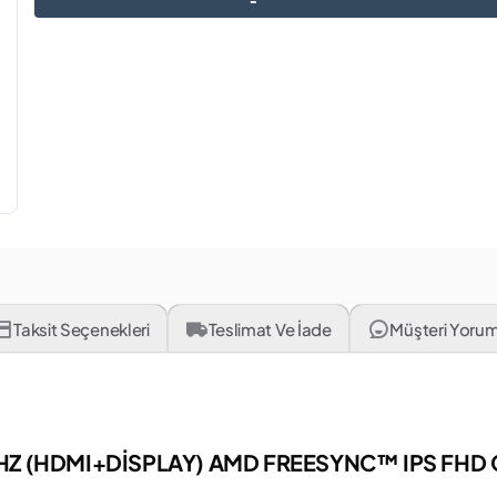
Taksit Seçenekleri
Teslimat Ve İade
Müşteri Yorum
4 HZ (HDMI+DİSPLAY) AMD FREESYNC™ IPS FH