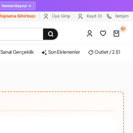
Hemen Başvur →
Toplama Sihirbazı
Üye Girişi
Kayıt Ol
İletişim
0
Sanal Gerçeklik
Son Eklenenler
Outlet / 2.El