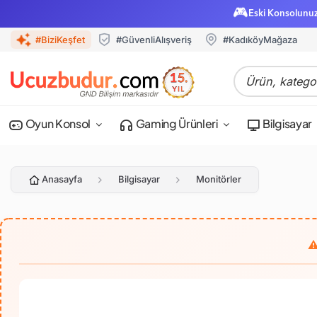
🎮
Eski Konsolunu
#BiziKeşfet
#GüvenliAlışveriş
#KadıköyMağaza
Oyun Konsol
Gaming Ürünleri
Bilgisayar
Anasayfa
Bilgisayar
Monitörler