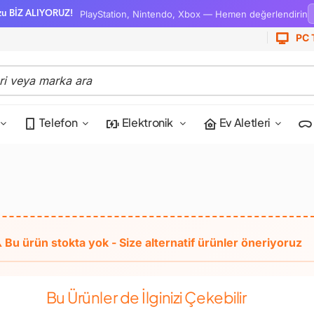
PlayStation, Nintendo, Xbox — Hemen değerlendirin
zu BİZ ALIYORUZ!
PC 
Telefon
Elektronik
Ev Aletleri
Bu Ürünler de İlginizi Çekebilir