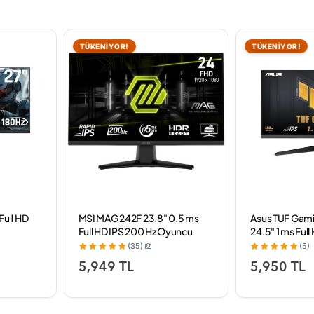
TÜKENİYOR!
TÜKENİYOR!
Full HD
MSI MAG 242F 23.8" 0.5 ms
Asus TUF Ga
Full HD IPS 200 Hz Oyuncu
24.5" 1 ms Full
Monitörü
Oyuncu Monit
(35)
(5)
5,949 TL
5,950 TL