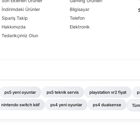
Son Eklenen Ürünler
Gaming Ürünleri
İndirimdeki Ürünler
Bilgisayar
Sipariş Takip
Telefon
Hakkımızda
Elektronik
Tedarikçimiz Olun
ps5 yeni oyunlar
ps5 teknik servis
playstation vr2 fiyat
p
nintendo switch kılıf
ps4 yeni oyunlar
ps4 dualsense
Tüm