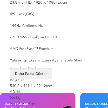
23,8 inç FHD (1920 X 1080) Ekran
IPS 1 ms (GtG)
144Hz Yenileme Hızı
sRGB %99 (Tipik) ve HDR10
AMD FreeSync™ Premium
Yüksekliği, Ekseni, Eğimi Ayarlanabilir Stant
Vesa Uyumluluğu
Daha Fazla Göster
Var
Boyutlar
540,8 x 441,1 x 291,2mm
Ağırlık
5,6 kg
Sync Teknolojisi
ÖZEL TEKLİFLER
EN ÇOK SATAN