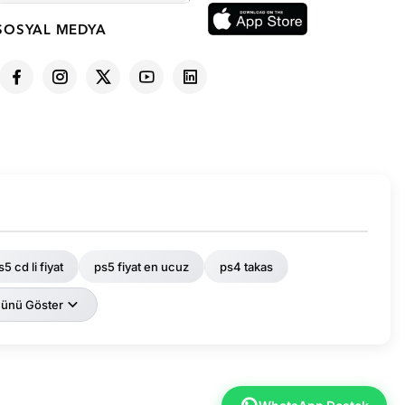
SOSYAL MEDYA
s5 cd li fiyat
ps5 fiyat en ucuz
ps4 takas
ünü Göster