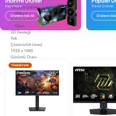
İndirimli Ürünler
Popüler Ür
FreeSync Premium
Kaçırmayın
Trend Ürünler
Parlaklık (cd/m)
300 cd
Ürünlere Göz At
Ürünlere Göz
Kullanım Amacı
Oyun
3D Desteği
Yok
Çözünürlük (max)
1920 x 1080
Görüntü Oranı
16:9 (Geniş Ekran)
TÜKENİYOR!
Dokunmatik Ekran
Yok
HDR
HDR10
Tepki Süresi
1 ms
Yenileme Hızı (Hz)
144 Hz