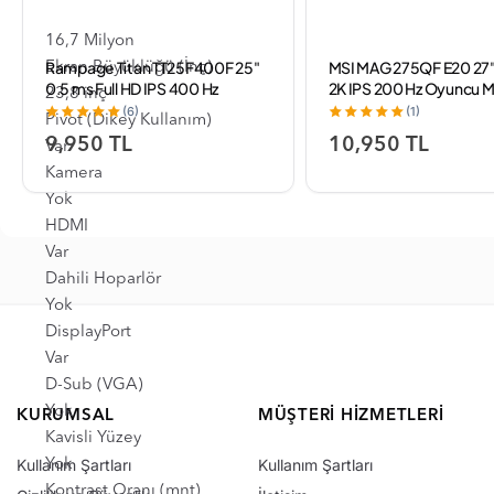
Renk Sayısı
16,7 Milyon
Rampage Titan TT25F400F 25"
MSI MAG 275QF E20 27"
Ekran Büyüklüğü (İnç)
0.5 ms Full HD IPS 400 Hz
2K IPS 200 Hz Oyuncu M
23,8 inç
Oyuncu Monitörü
(6)
(1)
Pivot (Dikey Kullanım)
9,950 TL
10,950 TL
Var
Kamera
Yok
HDMI
Var
Dahili Hoparlör
Yok
DisplayPort
Var
D-Sub (VGA)
Yok
KURUMSAL
MÜŞTERI HIZMETLERI
Kavisli Yüzey
Kullanım Şartları
Kullanım Şartları
Yok
Kontrast Oranı (mnt)