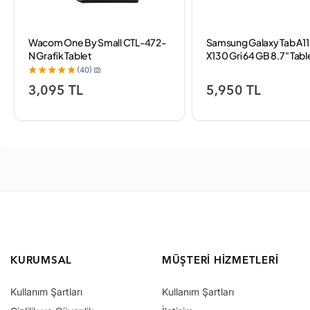
Wacom One By Small CTL-472-
Samsung Galaxy Tab A11
N Grafik Tablet
X130 Gri 64 GB 8.7" Tabl
(40)
3,095 TL
5,950 TL
KURUMSAL
MÜŞTERI HIZMETLERI
Kullanım Şartları
Kullanım Şartları