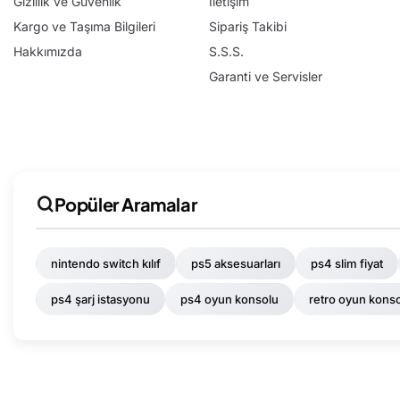
Gizlilik ve Güvenlik
İletişim
Kargo ve Taşıma Bilgileri
Sipariş Takibi
Hakkımızda
S.S.S.
Garanti ve Servisler
Popüler Aramalar
nintendo switch kılıf
ps5 aksesuarları
ps4 slim fiyat
ps4 şarj istasyonu
ps4 oyun konsolu
retro oyun konso