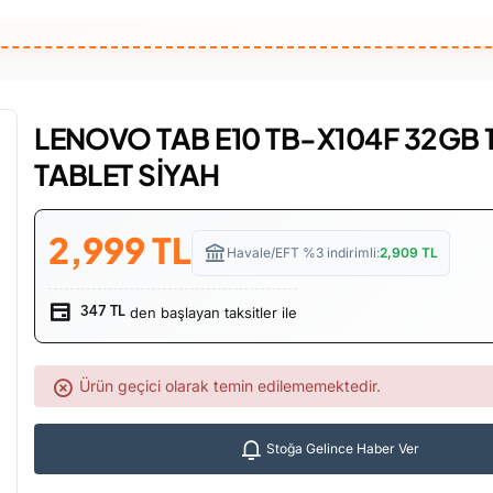
LENOVO TAB E10 TB-X104F 32GB 10
TABLET SİYAH
2,999
TL
Havale/EFT %3 indirimli:
2,909
TL
den başlayan taksitler ile
347 TL
Ürün geçici olarak temin edilememektedir.
Stoğa Gelince Haber Ver