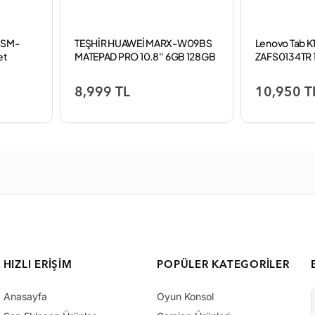
 SM-
TEŞHİR HUAWEİ MARX-W09BS
Lenovo Tab K1
et
MATEPAD PRO 10.8'' 6GB 128GB
ZAFS0134TR 12
TABLET
Kalem
8,999 TL
10,950 T
HIZLI ERIŞIM
POPÜLER KATEGORILER
Anasayfa
Oyun Konsol