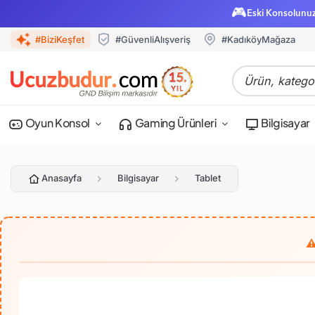
🎮
Eski Konsolunu
#BiziKeşfet
#GüvenliAlışveriş
#KadıköyMağaza
Oyun Konsol
Gaming Ürünleri
Bilgisayar
Anasayfa
Bilgisayar
Tablet