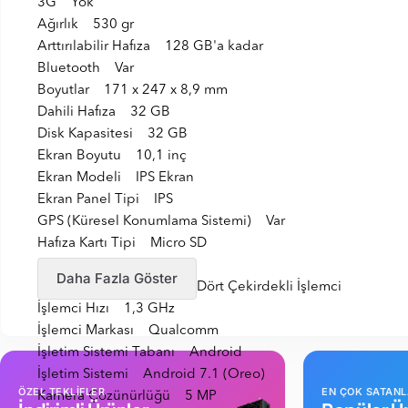
3G Yok
Ağırlık 530 gr
Arttırılabilir Hafıza 128 GB'a kadar
Bluetooth Var
Boyutlar 171 x 247 x 8,9 mm
Dahili Hafıza 32 GB
Disk Kapasitesi 32 GB
Ekran Boyutu 10,1 inç
Ekran Modeli IPS Ekran
Ekran Panel Tipi IPS
GPS (Küresel Konumlama Sistemi) Var
Hafıza Kartı Tipi Micro SD
HDMI Yok
Daha Fazla Göster
İşlemci Çekirdek Sayısı Dört Çekirdekli İşlemci
İşlemci Hızı 1,3 GHz
İşlemci Markası Qualcomm
İşletim Sistemi Tabanı Android
İşletim Sistemi Android 7.1 (Oreo)
ÖZEL TEKLİFLER
EN ÇOK SATAN
Kamera Çözünürlüğü 5 MP