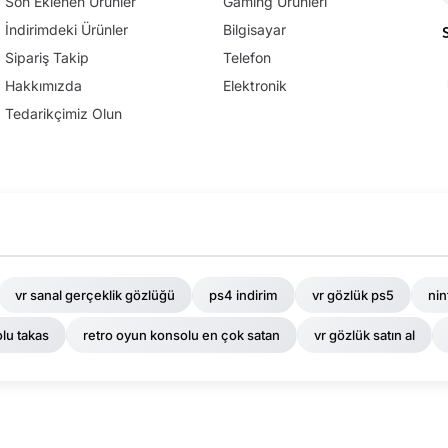
Son Eklenen Ürünler
Gaming Ürünleri
İndirimdeki Ürünler
Bilgisayar
Sipariş Takip
Telefon
Hakkımızda
Elektronik
Tedarikçimiz Olun
vr sanal gerçeklik gözlüğü
ps4 indirim
vr gözlük ps5
nin
lu takas
retro oyun konsolu en çok satan
vr gözlük satın al