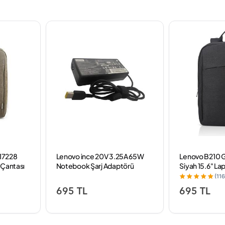
17228
Lenovo ince 20V 3.25A 65W
Lenovo B210
t Çantası
Notebook Şarj Adaptörü
Siyah 15.6" La
(116
695 TL
695 TL