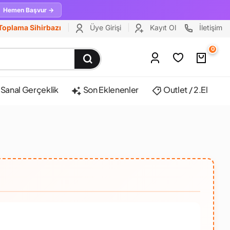
Hemen Başvur →
Toplama Sihirbazı
Üye Girişi
Kayıt Ol
İletişim
0
Sanal Gerçeklik
Son Eklenenler
Outlet / 2.El