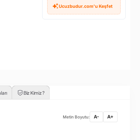
Ucuzbudur.com'u Keşfet
ları
Biz Kimiz ?
A-
A+
Metin Boyutu: