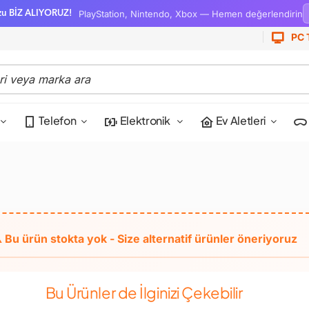
PlayStation, Nintendo, Xbox — Hemen değerlendirin
zu BİZ ALIYORUZ!
PC 
Telefon
Elektronik
Ev Aletleri
Bu Ürünler de İlginizi Çekebilir