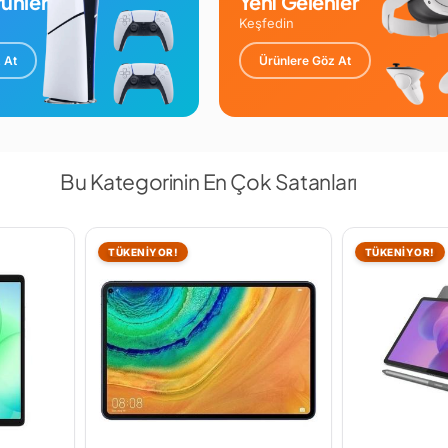
ünler
Yeni Gelenler
Keşfedin
 At
Ürünlere Göz At
Bu Kategorinin En Çok Satanları
TÜKENİYOR!
TÜKENİYOR!