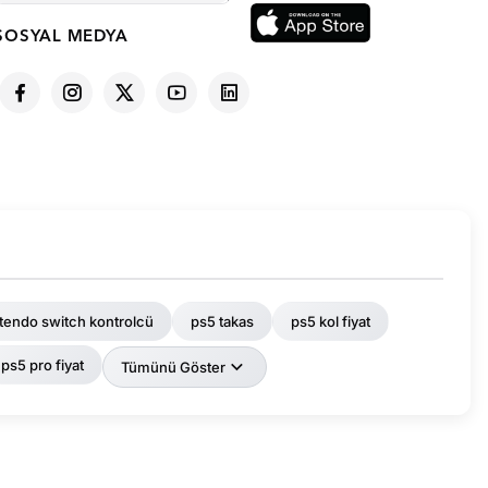
SOSYAL MEDYA
tendo switch kontrolcü
ps5 takas
ps5 kol fiyat
ps5 pro fiyat
Tümünü Göster