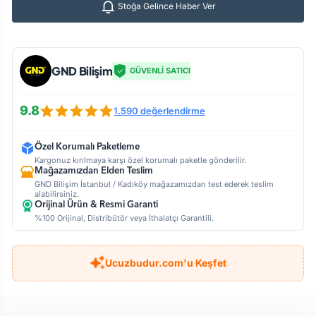
Stoğa Gelince Haber Ver
GND Bilişim
GÜVENLİ SATICI
9.8
1.590 değerlendirme
Özel Korumalı Paketleme
Kargonuz kırılmaya karşı özel korumalı paketle gönderilir.
Mağazamızdan Elden Teslim
GND Bilişim İstanbul / Kadıköy mağazamızdan test ederek teslim
alabilirsiniz.
Orijinal Ürün & Resmi Garanti
%100 Orijinal, Distribütör veya İthalatçı Garantili.
Ucuzbudur.com'u Keşfet