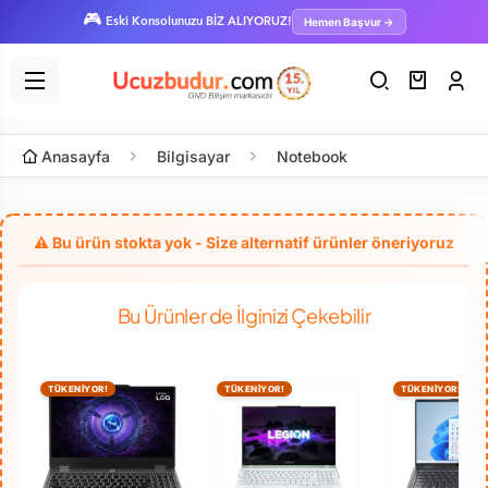
🎮
Hemen Başvur →
Eski Konsolunuzu BİZ ALIYORUZ!
Anasayfa
Bilgisayar
Notebook
Bu Ürünler de İlginizi Çekebilir
TÜKENİYOR!
TÜKENİYOR!
TÜKENİYOR!