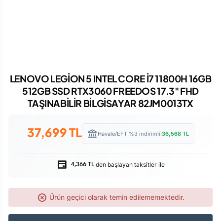
LENOVO LEGİON 5 INTEL CORE İ7 11800H 16GB
512GB SSD RTX3060 FREEDOS 17.3" FHD
TAŞINABİLİR BİLGİSAYAR 82JM0013TX
37,699
TL
Havale/EFT %3 indirimli:
36,568
TL
den başlayan taksitler ile
4,366 TL
Ürün geçici olarak temin edilememektedir.