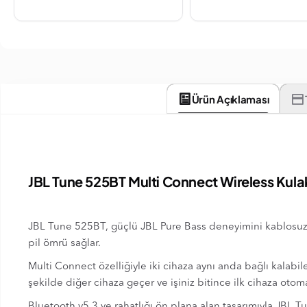
Ürün Açıklaması
JBL Tune 525BT Multi Connect Wireless Kula
JBL Tune 525BT, güçlü JBL Pure Bass deneyimini kablosuz ol
pil ömrü sağlar.
Multi Connect özelliğiyle iki cihaza aynı anda bağlı kalabi
şekilde diğer cihaza geçer ve işiniz bitince ilk cihaza otom
Bluetooth v5.3 ve rahatlığı ön plana alan tasarımıyla JBL 