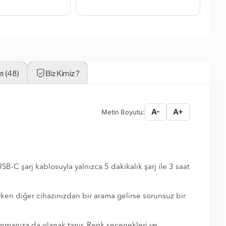
ı (48)
Biz Kimiz ?
A-
A+
Metin Boyutu:
-C şarj kablosuyla yalnızca 5 dakikalık şarj ile 3 saat
rken diğer cihazınızdan bir arama gelirse sorunsuz bir
anmanıza da olanak tanır. Renk seçenekleri ve