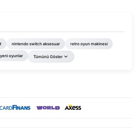
t
nintendo switch aksesuar
retro oyun makinesi
yeni oyunlar
Tümünü Göster