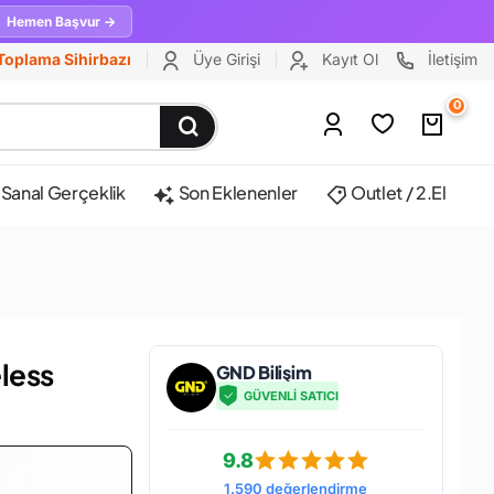
Hemen Başvur →
Toplama Sihirbazı
Üye Girişi
Kayıt Ol
İletişim
0
Sanal Gerçeklik
Son Eklenenler
Outlet / 2.El
less
GND Bilişim
GÜVENLİ SATICI
9.8
1.590 değerlendirme