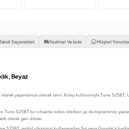
Taksit Seçenekleri
Teslimat Ve İade
Müşteri Yorumlar
klık, Beyaz
arak yaşamanıza olanak tanır. Kolay kullanımıyla Tune 525BT, USB
len Tune 525BT bir cihazda video izlerken ya da toplantınızı yapa
atik olarak geri döner.
Tune 525BT, mobil cihazınızı kullanmadan Siri veya Google'a bağl