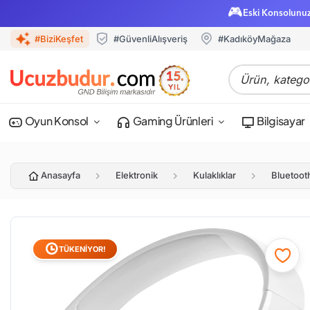
🎮
Eski Konsolunu
#BiziKeşfet
#GüvenliAlışveriş
#KadıköyMağaza
Oyun Konsol
Gaming Ürünleri
Bilgisayar
Anasayfa
Elektronik
Kulaklıklar
Bluetooth
TÜKENİYOR!