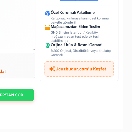
Özel Korumalı Paketleme
Kargonuz kırılmaya karşı özel korumalı
paketle gönderilir.
Mağazamızdan Elden Teslim
GND Bilişim İstanbul / Kadıköy
mağazamızdan test ederek teslim
alabilirsiniz.
Orijinal Ürün & Resmi Garanti
%100 Orijinal, Distribütör veya İthalatçı
Garantili.
Ucuzbudur.com'u Keşfet
da!
PP'TAN SOR