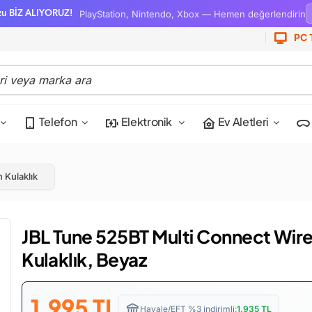
PlayStation, Nintendo, Xbox — Hemen değerlendirin
zu BİZ ALIYORUZ!
PC 
Telefon
Elektronik
Ev Aletleri
 Kulaklık
JBL Tune 525BT Multi Connect Wire
Kulaklık, Beyaz
1,995
TL
Havale/EFT %3 indirimli:
1,935
TL