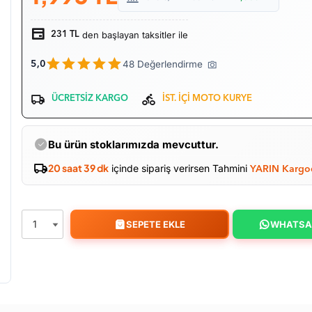
den başlayan taksitler ile
231 TL
48 Değerlendirme
5,0
ÜCRETSİZ KARGO
İST. İÇİ MOTO KURYE
Bu ürün stoklarımızda mevcuttur.
20 saat 39 dk
içinde sipariş verirsen Tahmini
YARIN Kargo
SEPETE EKLE
WHATSA