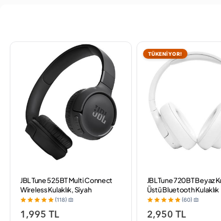
TÜKENİYOR!
JBL Tune 525BT Multi Connect
JBL Tune 720BT Beyaz K
Wireless Kulaklık, Siyah
Üstü Bluetooth Kulaklık
(118)
(60)
1,995 TL
2,950 TL