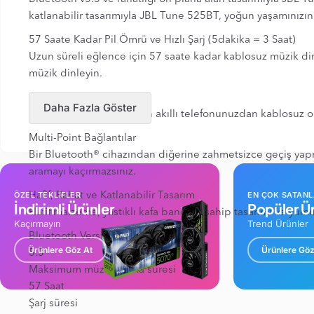
katlanabilir tasarımıyla JBL Tune 525BT, yoğun yaşamınızı
57 Saate Kadar Pil Ömrü ve Hızlı Şarj (5dakika = 3 Saat)
Uzun süreli eğlence için 57 saate kadar kablosuz müzik dinley
müzik dinleyin.
Bluetooth Bağlantısı 5.3
Daha Fazla Göster
Kablo dağınıklık olmadan akıllı telefonunuzdan kablosuz ola
Multi-Point Bağlantılar
Bir Bluetooth® cihazından diğerine zahmetsizce geçiş yapm
aramayı kaçırmazsınız.
ÖZEL TEKLİFLER
EN ÇOK SATAN
Hafif, Rahat ve Katlanabilir Tasarım
İndirimli Ürünler
Popüler Ür
Hafif malzeme, yastıklı kafa bandına sahip tasarımı ve yum
Kaçırmayın
Trend Ürünler
Bluetooth Versiyon
Ürünlere Göz At
Ürünlere Göz
5.3
Maksimum müzik çalma süresi
57 Saat
Şarj süresi