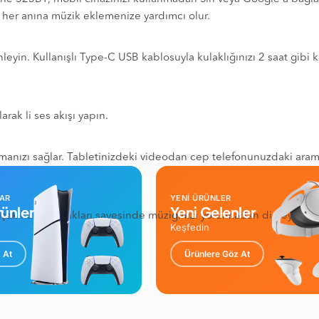
n her anına müzik eklemenize yardımcı olur.
in. Kullanışlı Type-C USB kablosuyla kulaklığınızı 2 saat gibi kısa
rak li ses akışı yapın.
anızı sağlar. Tabletinizdeki videodan cep telefonunuzdaki aramay
LAR
YENİ ÜRÜNLER
ünler
Yeni Gelenler
uşak kulak yastıkları sayesinde müziğinizi yorulmadan dinleyin.
Keşfedin
 At
Ürünlere Göz At