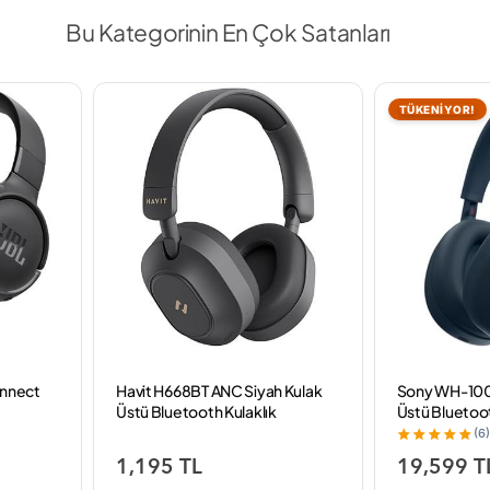
Bu Kategorinin En Çok Satanları
TÜKENİYOR!
onnect
Havit H668BT ANC Siyah Kulak
Sony WH-100
Üstü Bluetooth Kulaklık
Üstü Bluetoot
(6)
1,195 TL
19,599 T