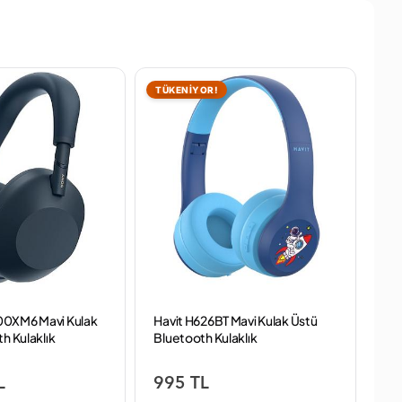
TÜKENİYOR!
TÜ
0XM6 Mavi Kulak
Havit H626BT Mavi Kulak Üstü
Te
h Kulaklık
Bluetooth Kulaklık
Bey
Kul
L
995 TL
8,