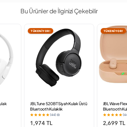
Bu Ürünler de İlginizi Çekebilir
TÜKENİYOR!
TÜKENİYOR!
ulak
JBL Tune 520BT Siyah Kulak Üstü
JBL Wave Flex
Bluetooth Kulaklık
Bluetooth Kul
(44)
(4
1,974 TL
2,699 TL