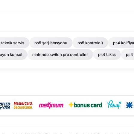
 teknik servis
ps5 şarj istasyonu
ps5 kontrolcü
ps4 kol fiya
 oyun konsol
nintendo switch pro controller
ps4 takas
ps4 