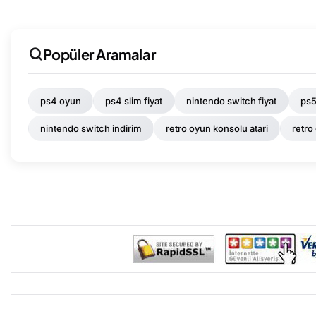
Popüler Aramalar
ps4 oyun
ps4 slim fiyat
nintendo switch fiyat
ps5
nintendo switch indirim
retro oyun konsolu atari
retro