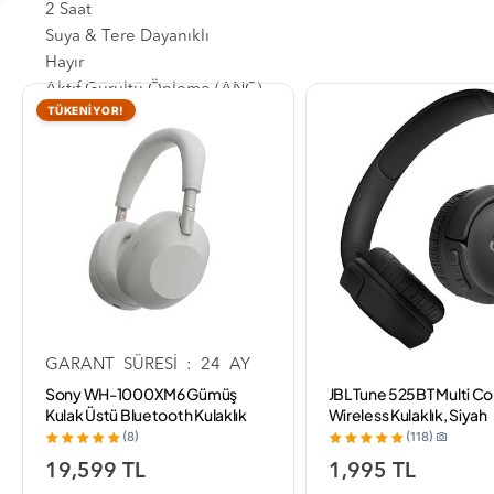
2 Saat
Suya & Tere Dayanıklı
Hayır
Aktif Gürültü Önleme (ANC)
TÜKENİYOR!
Yok
Kulaklık Tipi
Stereo
Dokunmatik Kontrol
Var
Çift Telefon Desteği
Var
Müzik Dinleyebilme
Var
GARANT SÜRESİ : 24 AY
Sony WH-1000XM6 Gümüş
JBL Tune 525BT Multi C
Kulak Üstü Bluetooth Kulaklık
Wireless Kulaklık, Siyah
(8)
(118)
19,599 TL
1,995 TL