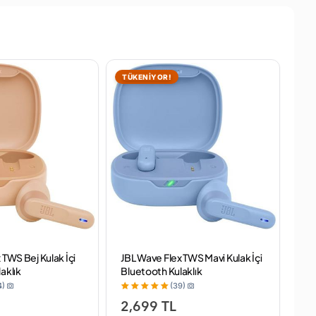
TÜKENİYOR!
TÜ
 TWS Bej Kulak İçi
JBL Wave Flex TWS Mavi Kulak İçi
JB
aklık
Bluetooth Kulaklık
Kul
4)
(39)
2,699 TL
3,