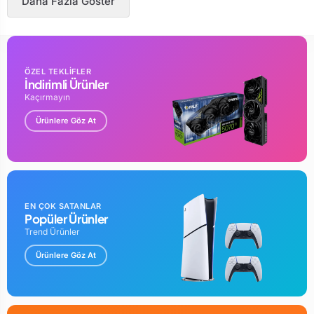
Daha Fazla Göster
ÖZEL TEKLİFLER
İndirimli Ürünler
Kaçırmayın
Ürünlere Göz At
EN ÇOK SATANLAR
Popüler Ürünler
Trend Ürünler
Ürünlere Göz At