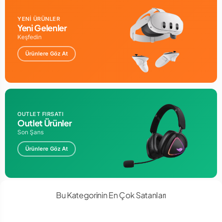
YENİ ÜRÜNLER
Yeni Gelenler
Keşfedin
Ürünlere Göz At
OUTLET FIRSATI
Outlet Ürünler
Son Şans
Ürünlere Göz At
Bu Kategorinin En Çok Satanları