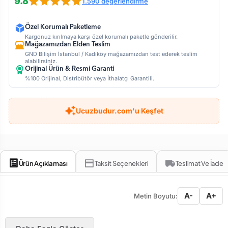
9.8
1.590 değerlendirme
Özel Korumalı Paketleme
Kargonuz kırılmaya karşı özel korumalı paketle gönderilir.
Mağazamızdan Elden Teslim
GND Bilişim İstanbul / Kadıköy mağazamızdan test ederek teslim
alabilirsiniz.
Orijinal Ürün & Resmi Garanti
%100 Orijinal, Distribütör veya İthalatçı Garantili.
Ucuzbudur.com'u Keşfet
Ürün Açıklaması
Taksit Seçenekleri
Teslimat Ve İade
A-
A+
Metin Boyutu: