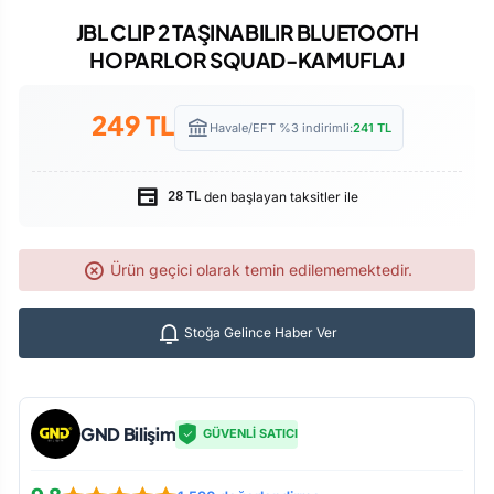
JBL CLIP 2 TAŞINABILIR BLUETOOTH
HOPARLOR SQUAD-KAMUFLAJ
249
TL
Havale/EFT %3 indirimli:
241
TL
den başlayan taksitler ile
28 TL
Ürün geçici olarak temin edilememektedir.
Stoğa Gelince Haber Ver
GND Bilişim
GÜVENLİ SATICI