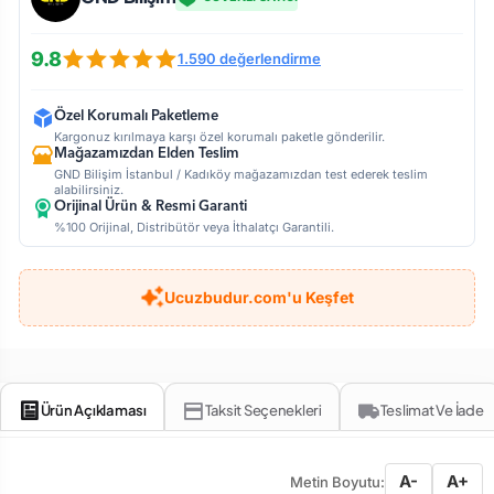
9.8
1.590 değerlendirme
Özel Korumalı Paketleme
Kargonuz kırılmaya karşı özel korumalı paketle gönderilir.
Mağazamızdan Elden Teslim
GND Bilişim İstanbul / Kadıköy mağazamızdan test ederek teslim
alabilirsiniz.
Orijinal Ürün & Resmi Garanti
%100 Orijinal, Distribütör veya İthalatçı Garantili.
Ucuzbudur.com'u Keşfet
Ürün Açıklaması
Taksit Seçenekleri
Teslimat Ve İade
A-
A+
Metin Boyutu: