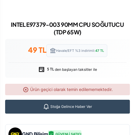
INTEL E97379-003 90MM CPU SOĞUTUCU
(TDP 65W)
49
TL
Havale/EFT %3 indirimli:
47
TL
den başlayan taksitler ile
5 TL
Ürün geçici olarak temin edilememektedir.
Stoğa Gelince Haber Ver
GND Bilişim
GÜVENLİ SATICI