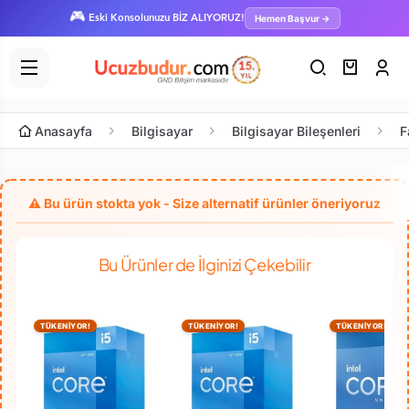
🎮
Hemen Başvur →
Eski Konsolunuzu BİZ ALIYORUZ!
Anasayfa
Bilgisayar
Bilgisayar Bileşenleri
F
Bu Ürünler de İlginizi Çekebilir
TÜKENİYOR!
TÜKENİYOR!
TÜKENİYOR!