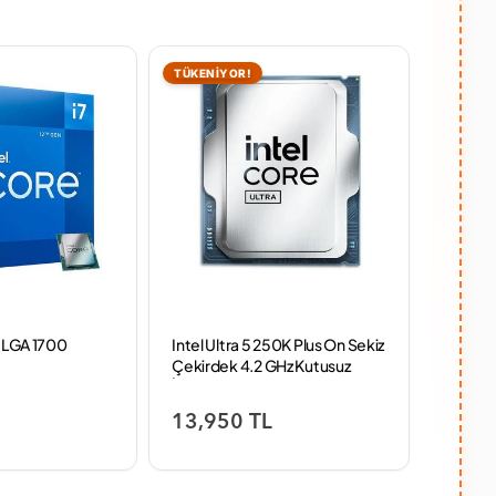
TÜKENİYOR!
TÜKENİ
F LGA 1700
Intel Ultra 5 250K Plus On Sekiz
İntel i
Çekirdek 4.2 GHz Kutusuz
İşlemci 
İşlemci
L
13,950 TL
18,9