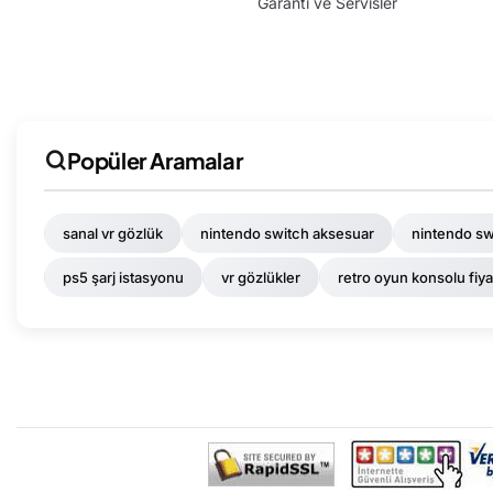
Garanti ve Servisler
Popüler Aramalar
sanal vr gözlük
nintendo switch aksesuar
nintendo sw
ps5 şarj istasyonu
vr gözlükler
retro oyun konsolu fiya