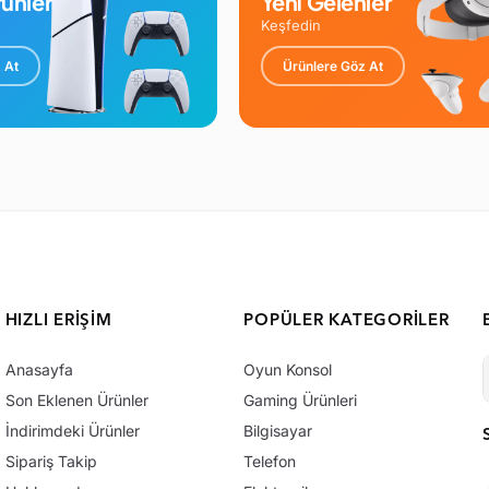
ünler
Yeni Gelenler
Keşfedin
 At
Ürünlere Göz At
HIZLI ERIŞIM
POPÜLER KATEGORILER
Anasayfa
Oyun Konsol
Son Eklenen Ürünler
Gaming Ürünleri
İndirimdeki Ürünler
Bilgisayar
Sipariş Takip
Telefon