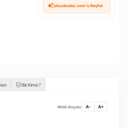
Ucuzbudur.com'u Keşfet
ları
Biz Kimiz ?
A-
A+
Metin Boyutu: