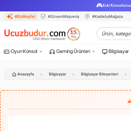
🎮
Eski Konsolunu
#BiziKeşfet
#GüvenliAlışveriş
#KadıköyMağaza
Oyun Konsol
Gaming Ürünleri
Bilgisayar
Anasayfa
Bilgisayar
Bilgisayar Bileşenleri