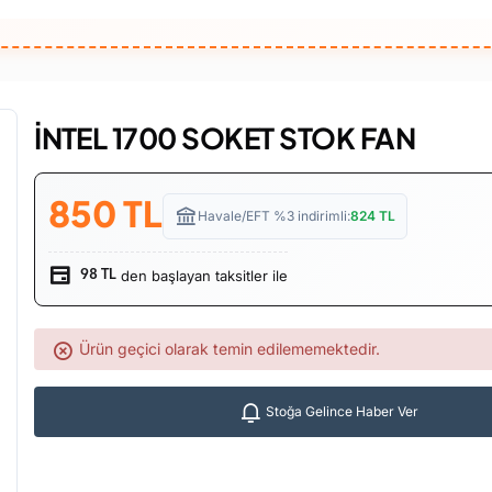
İNTEL 1700 SOKET STOK FAN
850
TL
Havale/EFT %3 indirimli:
824
TL
den başlayan taksitler ile
98 TL
Ürün geçici olarak temin edilememektedir.
Stoğa Gelince Haber Ver