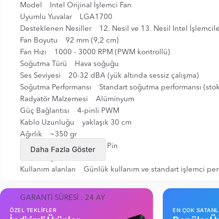
Model Intel Orijinal İşlemci Fan
Uyumlu Yuvalar LGA1700
Desteklenen Nesiller 12. Nesil ve 13. Nesil Intel İşlemcil
Fan Boyutu 92 mm (9,2 cm)
Fan Hızı 1000 - 3000 RPM (PWM kontrollü)
Soğutma Türü Hava soğuğu
Ses Seviyesi 20-32 dBA (yük altında sessiz çalışma)
Soğutma Performansı Standart soğutma performansı (stok 
Radyatör Malzemesi Alüminyum
Güç Bağlantısı 4-pinli PWM
Kablo Uzunluğu yaklaşık 30 cm
Ağırlık ~350 gr
Kurulum Yöntemi İtmeli Pin
Daha Fazla Göster
Renk Siyah ve Mavi
Kullanım alanları Günlük kullanım ve standart işlemci per
GARANTİ SÜRESİ : 24 AY
ÖZEL TEKLİFLER
EN ÇOK SATAN