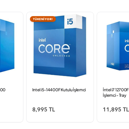
TÜKENİYOR!
700
Intel i5-14400F Kutulu İşlemci
İntel i7 12700
İşlemci - Tray
8,995 TL
11,895 T