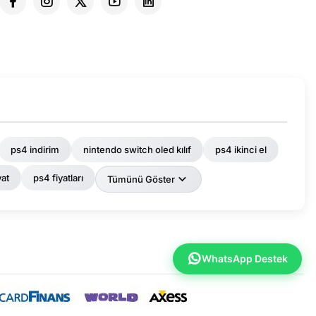
ps4 indirim
nintendo switch oled kılıf
ps4 ikinci el
yat
ps4 fiyatları
Tümünü Göster
WhatsApp Destek