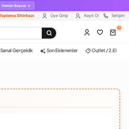
Hemen Başvur →
Toplama Sihirbazı
Üye Girişi
Kayıt Ol
İletişim
0
Sanal Gerçeklik
Son Eklenenler
Outlet / 2.El