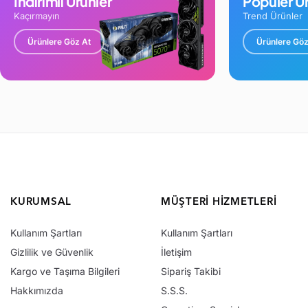
İndirimli Ürünler
Popüler Ür
Kaçırmayın
Trend Ürünler
Ürünlere Göz At
Ürünlere Göz
KURUMSAL
MÜŞTERI HIZMETLERI
Kullanım Şartları
Kullanım Şartları
Gizlilik ve Güvenlik
İletişim
Kargo ve Taşıma Bilgileri
Sipariş Takibi
Hakkımızda
S.S.S.