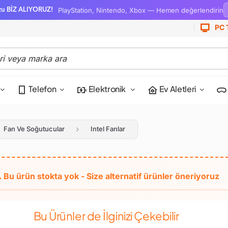
PlayStation, Nintendo, Xbox — Hemen değerlendirin
zu BİZ ALIYORUZ!
PC 
Telefon
Elektronik
Ev Aletleri
Fan Ve Soğutucular
Intel Fanlar
Bu Ürünler de İlginizi Çekebilir