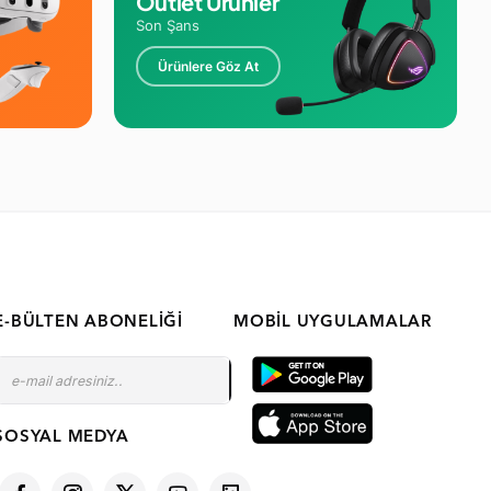
Outlet Ürünler
Son Şans
Ürünlere Göz At
E-BÜLTEN ABONELIĞI
MOBIL UYGULAMALAR
SOSYAL MEDYA