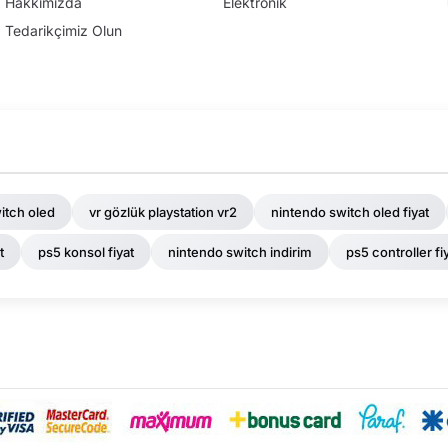
Hakkımızda
Elektronik
Tedarikçimiz Olun
itch oled
vr gözlük playstation vr2
nintendo switch oled fiyat
t
ps5 konsol fiyat
nintendo switch indirim
ps5 controller fi