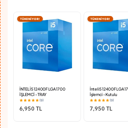
TÜKENİYOR!
TÜKENİYOR!
İNTEL İ5 12400F LGA 1700
İntel i5 12400F LGA 1
İŞLEMCİ - TRAY
İşlemci - Kutulu
(9)
(9)
6,950 TL
7,950 TL