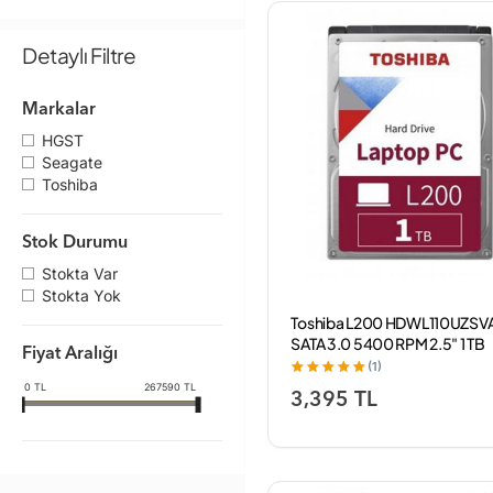
Detaylı Filtre
Markalar
HGST
Seagate
Toshiba
Stok Durumu
Stokta Var
Stokta Yok
Toshiba L200 HDWL110UZSV
SATA 3.0 5400 RPM 2.5" 1 TB
Fiyat Aralığı
Harddisk
(1)
0
TL
267590
TL
3,395 TL