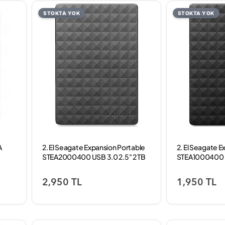
STOKTA YOK
STOKTA YOK
A
2. El Seagate Expansion Portable
2. El Seagate E
STEA2000400 USB 3.0 2.5" 2 TB
STEA1000400 U
Harici Harddisk (%100 Sağlık 72
Harici Harddisk
gün kullanım süresi 3 Ay Garanti)
gün kullanım sü
2,950 TL
1,950 TL