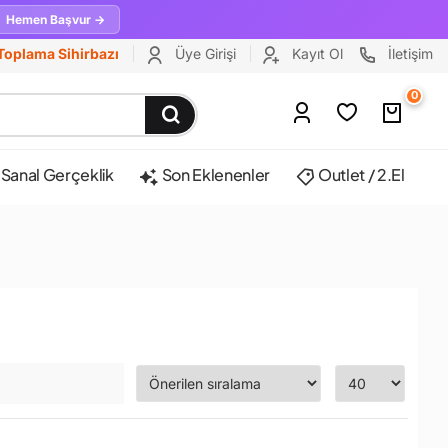
Hemen Başvur →
Toplama Sihirbazı
Üye Girişi
Kayıt Ol
İletişim
0
Sanal Gerçeklik
Son Eklenenler
Outlet / 2.El