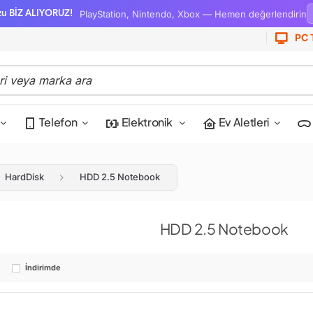
PlayStation, Nintendo, Xbox — Hemen değerlendirin
zu BİZ ALIYORUZ!
PC 
Telefon
Elektronik
Ev Aletleri
HardDisk
HDD 2.5 Notebook
HDD 2.5 Notebook
o
İndirimde