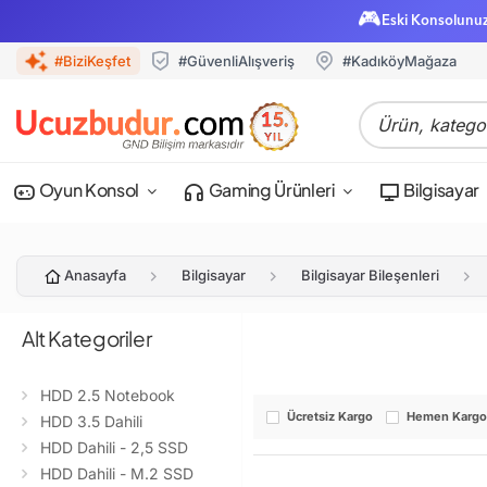
🎮
Eski Konsolunu
#BiziKeşfet
#GüvenliAlışveriş
#KadıköyMağaza
Oyun Konsol
Gaming Ürünleri
Bilgisayar
Anasayfa
Bilgisayar
Bilgisayar Bileşenleri
Alt Kategoriler
HDD 2.5 Notebook
Ücretsiz Kargo
Hemen Karg
HDD 3.5 Dahili
HDD Dahili - 2,5 SSD
HDD Dahili - M.2 SSD