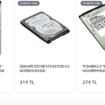
STOKTA YOK
STOKTA YOK
5"
SEAGATE 320 GB ST320LT020 2.5
TOSHIBA 2,5"
İSK
NOTEBOOK HDD
5400RPM MQ
319 TL
279 TL