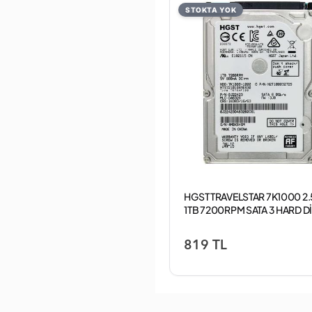
STOKTA YOK
HGST TRAVELSTAR 7K1000 2.
1TB 7200RPM SATA 3 HARD D
HTS721010A9E630
819 TL