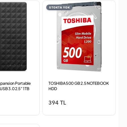
STOKTA YOK
xpansion Portable
TOSHIBA 500 GB 2.5 NOTEBOOK
SB 3.0 2.5" 1 TB
HDD
 (%100 Sağlık 42
resi 3 Ay Garanti)
394 TL