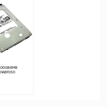
 500GB 8MB
01ABF050