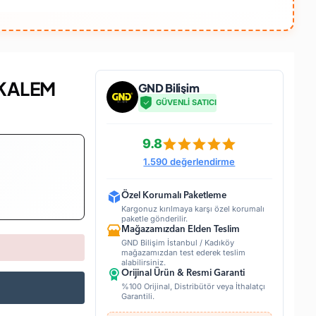
 KALEM
GND Bilişim
GÜVENLİ SATICI
9.8
1.590 değerlendirme
Özel Korumalı Paketleme
Kargonuz kırılmaya karşı özel korumalı
paketle gönderilir.
Mağazamızdan Elden Teslim
GND Bilişim İstanbul / Kadıköy
mağazamızdan test ederek teslim
alabilirsiniz.
Orijinal Ürün & Resmi Garanti
%100 Orijinal, Distribütör veya İthalatçı
Garantili.