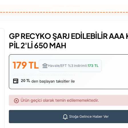
GP RECYKO ŞARJ EDİLEBİLİR AAA
PİL 2'Lİ 650 MAH
179
TL
Havale/EFT %3 indirimli:
173
TL
den başlayan taksitler ile
20 TL
Ürün geçici olarak temin edilememektedir.
Stoğa Gelince Haber Ver