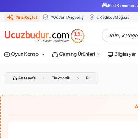
🎮
Eski Konsolunu
#BiziKeşfet
#GüvenliAlışveriş
#KadıköyMağaza
Oyun Konsol
Gaming Ürünleri
Bilgisayar
Anasayfa
Elektronik
Pil