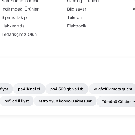
Son Eklenen Ürünler
Gaming Ürünleri
İndirimdeki Ürünler
Bilgisayar
Sipariş Takip
Telefon
Hakkımızda
Elektronik
Tedarikçimiz Olun
fiyat
ps4 ikinci el
ps4 500 gb vs 1 tb
vr gözlük meta quest
ps5 cd li fiyat
retro oyun konsolu aksesuar
Tümünü Göster