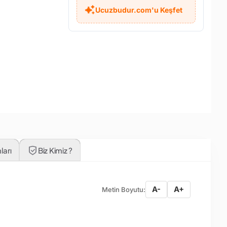
Ucuzbudur.com'u Keşfet
ları
Biz Kimiz ?
A-
A+
Metin Boyutu: