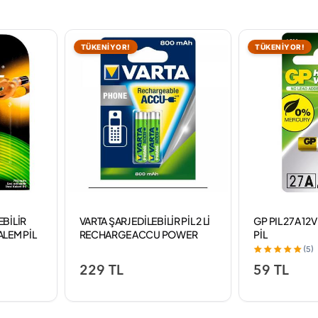
TÜKENİYOR!
TÜKENİYOR!
EBİLİR
VARTA ŞARJ EDİLEBİLİR PİL 2 Lİ
GP PIL 27A 12
ALEM PİL
RECHARGE ACCU POWER
PİL
AAA 800 MAH
(5)
229 TL
59 TL