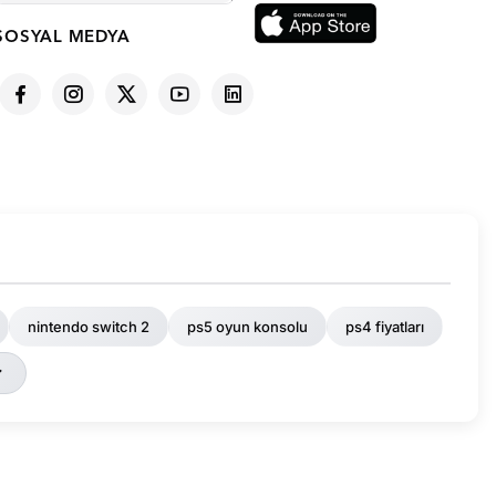
SOSYAL MEDYA
nintendo switch 2
ps5 oyun konsolu
ps4 fiyatları