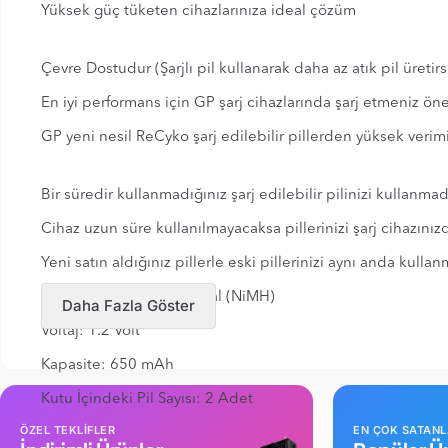
Yüksek güç tüketen cihazlarınıza ideal çözüm
Çevre Dostudur (Şarjlı pil kullanarak daha az atık pil üretirs
En iyi performans için GP şarj cihazlarında şarj etmeniz öner
GP yeni nesil ReCyko şarj edilebilir pillerden yüksek veri
Bir süredir kullanmadığınız şarj edilebilir pilinizi kullanm
Cihaz uzun süre kullanılmayacaksa pillerinizi şarj cihazınız
Yeni satın aldığınız pillerle eski pillerinizi aynı anda kull
Kimyasal yapı: Nikel Metal (NiMH)
Daha Fazla Göster
Voltaj: 1.2 Volt
Kapasite: 650 mAh
Kutu İçindeki Pil Sayısı: 2 Adet
ÖZEL TEKLİFLER
EN ÇOK SATAN