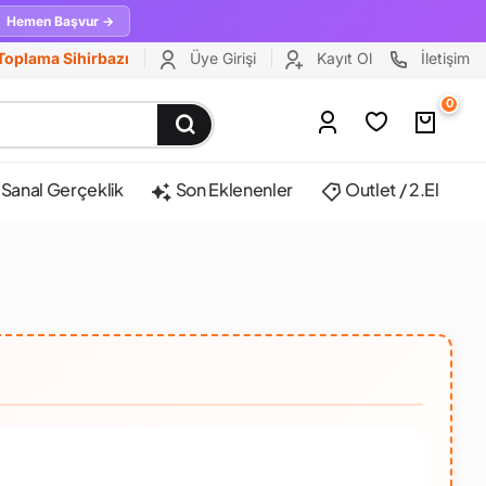
Hemen Başvur →
Toplama Sihirbazı
Üye Girişi
Kayıt Ol
İletişim
0
Sanal Gerçeklik
Son Eklenenler
Outlet / 2.El