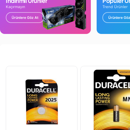
İndirimli Ürünler
Popüler Ür
Kaçırmayın
Trend Ürünler
Ürünlere Göz At
Ürünlere Göz