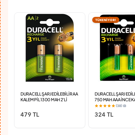
TÜKENİYOR!
DURACELL ŞARJ EDİLEBİLİR AA
DURACELL ŞARJ EDİL
KALEM PİL 1300 MAH 2'Lİ
750 MAH AAA İNCE K
(38)
479 TL
324 TL