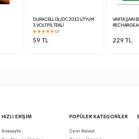
DURACELL DL/DC 2032 LİTYUM
VARTA ŞARJ ED
3 VOLT PİL TEKLİ
RECHARGE A
800 MAH
(2)
59 TL
229 TL
HIZLI ERIŞIM
POPÜLER KATEGORILER
Anasayfa
Oyun Konsol