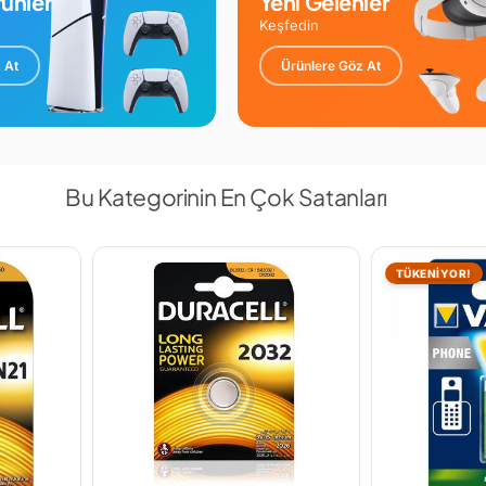
ünler
Yeni Gelenler
Keşfedin
 At
Ürünlere Göz At
Bu Kategorinin En Çok Satanları
TÜKENİYOR!