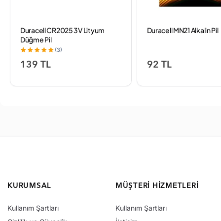
Duracell CR2025 3V Lityum
Duracell MN21 Alkalin Pil
Düğme Pil
(3)
139 TL
92 TL
KURUMSAL
MÜŞTERI HIZMETLERI
Kullanım Şartları
Kullanım Şartları