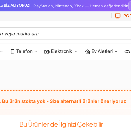
PlayStation, Nintendo, Xbox — Hemen değerlendirin
zu BİZ ALIYORUZ!
PC 
Telefon
Elektronik
Ev Aletleri
Bu Ürünler de İlginizi Çekebilir