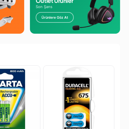
Outlet Ürünler
Son Şans
Ürünlere Göz At