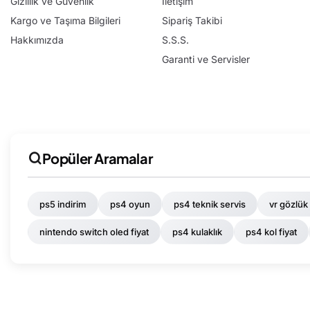
Gizlilik ve Güvenlik
İletişim
Kargo ve Taşıma Bilgileri
Sipariş Takibi
Hakkımızda
S.S.S.
Garanti ve Servisler
Popüler Aramalar
ps5 indirim
ps4 oyun
ps4 teknik servis
vr gözlük 
nintendo switch oled fiyat
ps4 kulaklık
ps4 kol fiyat