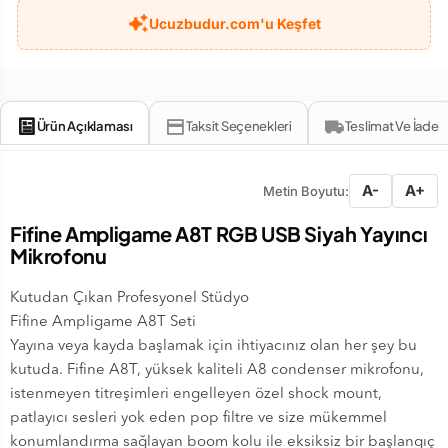
Ucuzbudur.com'u Keşfet
Ürün Açıklaması
Taksit Seçenekleri
Teslimat Ve İade
A-
A+
Metin Boyutu:
Fifine Ampligame A8T RGB USB Siyah Yayıncı
Mikrofonu
Kutudan Çıkan Profesyonel Stüdyo
Fifine Ampligame A8T Seti
Yayına veya kayda başlamak için ihtiyacınız olan her şey bu
kutuda. Fifine A8T, yüksek kaliteli A8 condenser mikrofonu,
istenmeyen titreşimleri engelleyen özel shock mount,
patlayıcı sesleri yok eden pop filtre ve size mükemmel
konumlandırma sağlayan boom kolu ile eksiksiz bir başlangıç