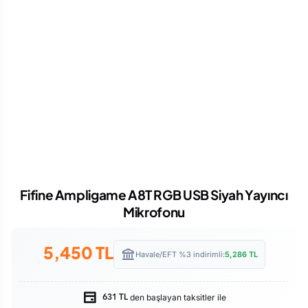
Fifine Ampligame A8T RGB USB Siyah Yayıncı
Mikrofonu
5,450
TL
Havale/EFT %3 indirimli:
5,286
TL
den başlayan taksitler ile
631 TL