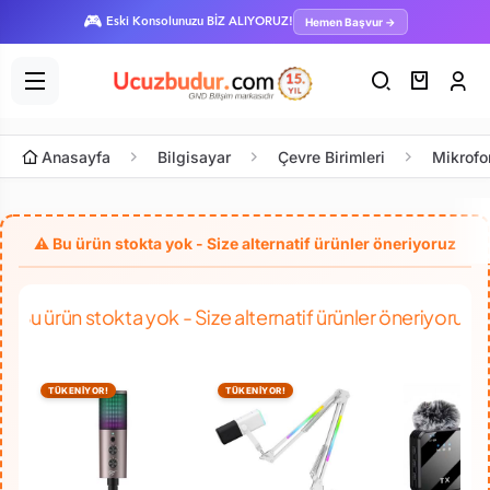
🎮
Hemen Başvur →
Eski Konsolunuzu BİZ ALIYORUZ!
Anasayfa
Bilgisayar
Çevre Birimleri
Mikrofo
Bu ürün stokta yok - Size alternatif ürünler öneriyoruz
TÜKENİYOR!
TÜKENİYOR!