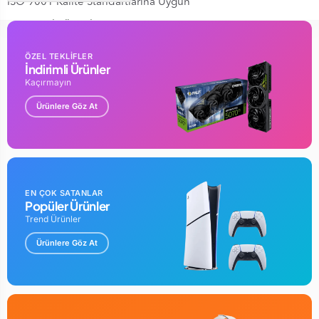
ISO 9001 Kalite Standartlarına Uygun
GARANTİ SÜRESİ : 24 AY
ÖZEL TEKLİFLER
İndirimli Ürünler
Kaçırmayın
Ürünlere Göz At
EN ÇOK SATANLAR
Popüler Ürünler
Trend Ürünler
Ürünlere Göz At