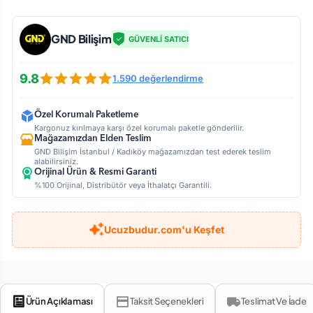
GND Bilişim
GÜVENLİ SATICI
9.8
1.590 değerlendirme
Özel Korumalı Paketleme
Kargonuz kırılmaya karşı özel korumalı paketle gönderilir.
Mağazamızdan Elden Teslim
GND Bilişim İstanbul / Kadıköy mağazamızdan test ederek teslim
alabilirsiniz.
Orijinal Ürün & Resmi Garanti
%100 Orijinal, Distribütör veya İthalatçı Garantili.
Ucuzbudur.com'u Keşfet
Ürün Açıklaması
Taksit Seçenekleri
Teslimat Ve İade