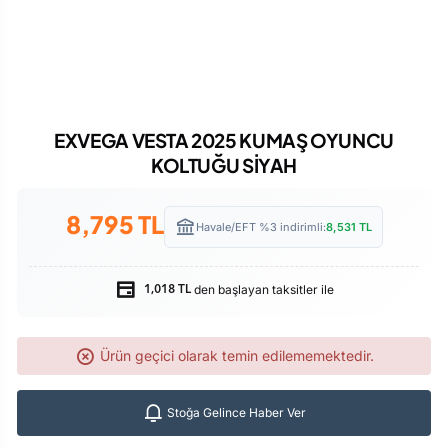
EXVEGA VESTA 2025 KUMAŞ OYUNCU
KOLTUĞU SİYAH
8,795
TL
Havale/EFT %3 indirimli:
8,531
TL
den başlayan taksitler ile
1,018 TL
Ürün geçici olarak temin edilememektedir.
Stoğa Gelince Haber Ver