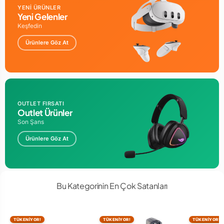
YENİ ÜRÜNLER
Yeni Gelenler
Keşfedin
Ürünlere Göz At
OUTLET FIRSATI
Outlet Ürünler
Son Şans
Ürünlere Göz At
Bu Kategorinin En Çok Satanları
TÜKENİYOR!
TÜKENİYOR!
TÜKENİYOR!