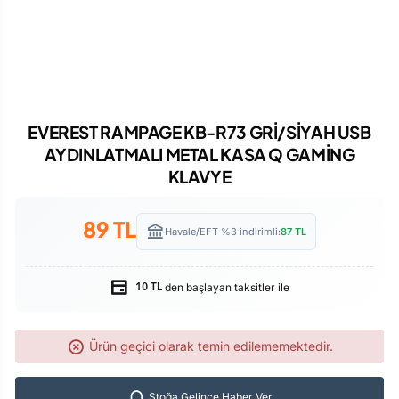
EVEREST RAMPAGE KB-R73 GRİ/SİYAH USB
AYDINLATMALI METAL KASA Q GAMİNG
KLAVYE
89
TL
Havale/EFT %3 indirimli:
87
TL
den başlayan taksitler ile
10 TL
Ürün geçici olarak temin edilememektedir.
Stoğa Gelince Haber Ver