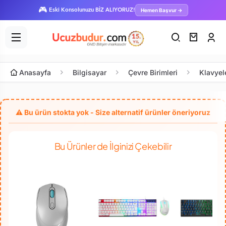
🎮
Hemen Başvur →
Eski Konsolunuzu BİZ ALIYORUZ!
Anasayfa
Bilgisayar
Çevre Birimleri
Klavyel
Bu Ürünler de İlginizi Çekebilir