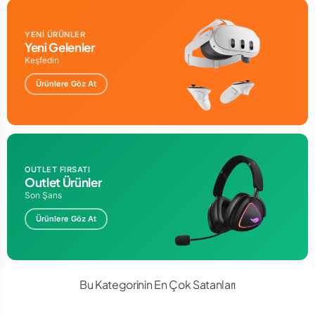
YENİ ÜRÜNLER
Yeni Gelenler
Keşfedin
Ürünlere Göz At
Everest Rampage KB-R73 Gri/Siyah USB Aydınlatmalı Metal
Kasa Q Gaming Klavye ;
Rainbow led aydınlatması seçeneği
sayesinde gece ve loş ortamlarda rahatça
oyun
oynayabilirsiniz. Led aydınlatmanın
ışık şiddetini isteğinize
OUTLET FIRSATI
uygun olarak
arttırabilir ve azaltabilirsiniz.
Outlet Ürünler
Son Şans
Ürünlere Göz At
Bu Kategorinin En Çok Satanları