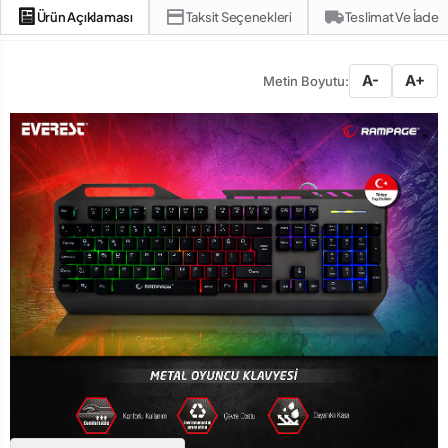
Ürün Açıklaması
Taksit Seçenekleri
Teslimat Ve İade
A-
A+
Metin Boyutu: