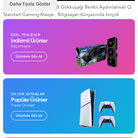
Daha Fazla Göster
Everest KB-GX9 Siyah USB Gökkuşağı Renkli Aydınlatmalı Q
Standart Gaming Klavye ; Bilgisayar dünyasında birçok
başarılı aksesuara imza atan
Everest, kitlesi günden güne
çoğalan oyuncularıda ihmal etmiyor. Firmanın Rempage KB-
ÖZEL TEKLİFLER
GX9 olarak adlandırdığı klavye, dışarıdan bakıldığında tipik
İndirimli Ürünler
oyuncu
klavyelerinden çok farklı bir görünüme sahiptir.
Kaçırmayın
Oyunlar sırasında tamamen oyuncuların oyun
zevki
Ürünlere Göz At
düşünerek tasarlanmış kaliteli tuşlar ile oyun oynamanın
keyfine varın. Metal kasası ile mükemmel dayanıklı bir
yapıda
üretilmiştir.
EN ÇOK SATANLAR
Popüler Ürünler
Trend Ürünler
Ürünlere Göz At