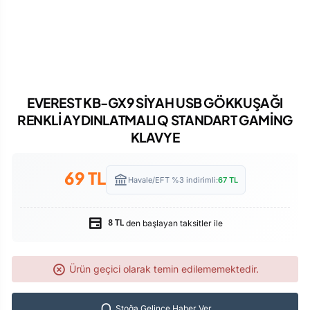
EVEREST KB-GX9 SİYAH USB GÖKKUŞAĞI
RENKLİ AYDINLATMALI Q STANDART GAMİNG
KLAVYE
69
TL
Havale/EFT %3 indirimli:
67
TL
den başlayan taksitler ile
8 TL
Ürün geçici olarak temin edilememektedir.
Stoğa Gelince Haber Ver