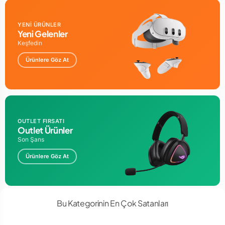
YENİ ÜRÜNLER
Yeni Gelenler
Keşfedin
Ürünlere Göz At
Everest KB-GX9 Siyah USB Gökkuşağı Renkli Aydınlatmalı Q
Standart Gaming Klavye ;
Kaliteli yüksek tuşları sayesinde
dayanıklı olarak dizayn
edilmiştir.
OUTLET FIRSATI
Outlet Ürünler
Son Şans
Ürünlere Göz At
Bu Kategorinin En Çok Satanları