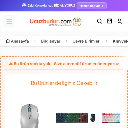
🎮
Hemen Başvur →
Eski Konsolunuzu BİZ ALIYORUZ!
Anasayfa
Bilgisayar
Çevre Birimleri
Klavyel
Bu Ürünler de İlginizi Çekebilir