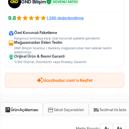
GND Bilişim
GÜVENLİ SATICI
9.8
1.590 değerlendirme
Özel Korumalı Paketleme
Kargonuz kırılmaya karşı özel korumalı paketle gönderilir.
Mağazamızdan Elden Teslim
GND Bilişim İstanbul / Kadıköy mağazamızdan test ederek teslim
alabilirsiniz.
Orijinal Ürün & Resmi Garanti
%100 Orijinal, Distribütör veya İthalatçı Garantili.
Ucuzbudur.com'u Keşfet
Ürün Açıklaması
Taksit Seçenekleri
Teslimat Ve İade
A-
A+
Metin Boyutu: