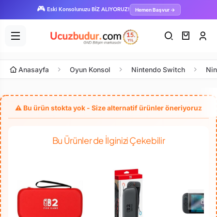
🎮
Hemen Başvur →
Eski Konsolunuzu BİZ ALIYORUZ!
Anasayfa
Oyun Konsol
Nintendo Switch
Nin
Bu Ürünler de İlginizi Çekebilir