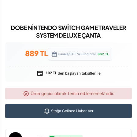
DOBE NİNTENDO SWİTCH GAME TRAVELER
SYSTEM DELUXE ÇANTA
889
TL
Havale/EFT %3 indirimli:
862
TL
den başlayan taksitler ile
102 TL
Ürün geçici olarak temin edilememektedir.
Stoğa Gelince Haber Ver