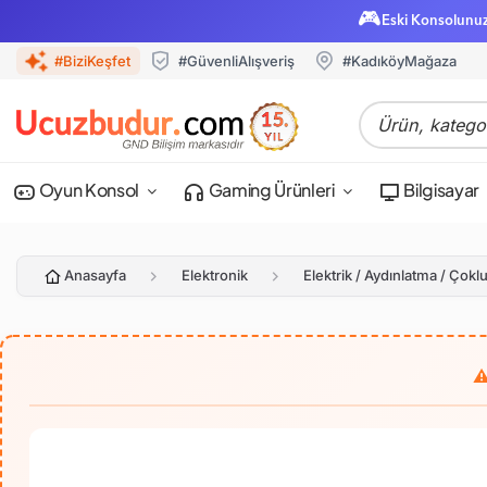
🎮
Eski Konsolunu
#BiziKeşfet
#GüvenliAlışveriş
#KadıköyMağaza
Oyun Konsol
Gaming Ürünleri
Bilgisayar
Anasayfa
Elektronik
Elektrik / Aydınlatma / Çoklu