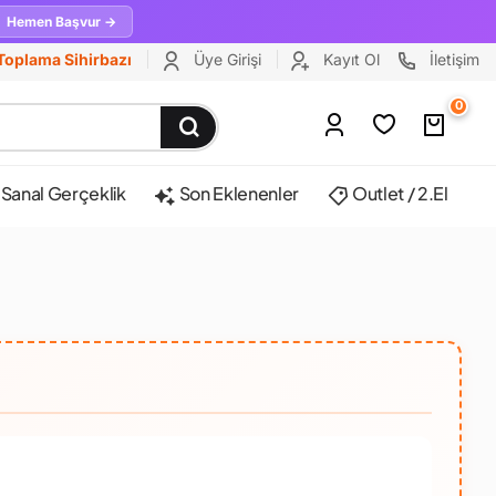
Hemen Başvur →
Toplama Sihirbazı
Üye Girişi
Kayıt Ol
İletişim
0
Sanal Gerçeklik
Son Eklenenler
Outlet / 2.El