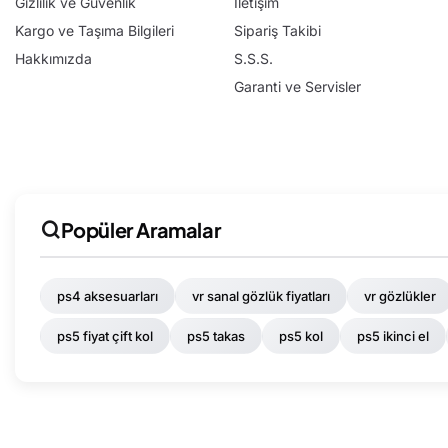
Gizlilik ve Güvenlik
İletişim
Kargo ve Taşıma Bilgileri
Sipariş Takibi
Hakkımızda
S.S.S.
Garanti ve Servisler
Popüler Aramalar
ps4 aksesuarları
vr sanal gözlük fiyatları
vr gözlükler
ps5 fiyat çift kol
ps5 takas
ps5 kol
ps5 ikinci el