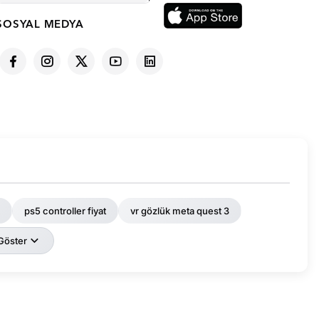
SOSYAL MEDYA
ps5 controller fiyat
vr gözlük meta quest 3
Göster