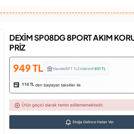
DEXİM SP08DG 8PORT AKIM KO
PRİZ
949
TL
Havale/EFT %3 indirimli:
921
TL
den başlayan taksitler ile
110 TL
Ürün geçici olarak temin edilememektedir.
Stoğa Gelince Haber Ver