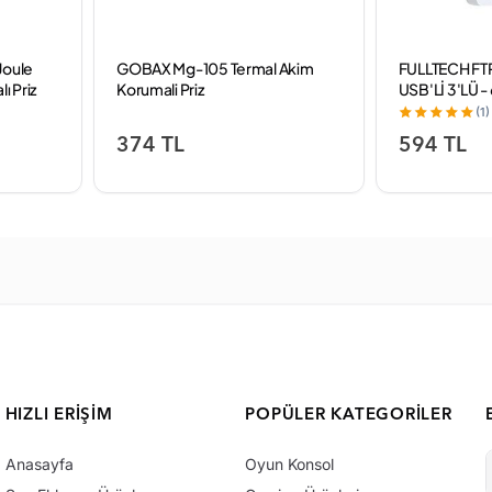
Joule
GOBAX Mg-105 Termal Akim
FULLTECH FTR
ı Priz
Korumali Priz
USB'Lİ 3'LÜ 
(1)
374 TL
594 TL
HIZLI ERIŞIM
POPÜLER KATEGORILER
Anasayfa
Oyun Konsol