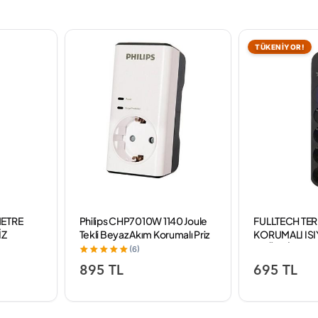
TÜKENİYOR!
METRE
Philips CHP7010W 1140 Joule
FULLTECH TE
İZ
Tekli Beyaz Akım Korumalı Priz
KORUMALI ISI
3'LÜ PRİZ 2 MT
(6)
895 TL
695 TL