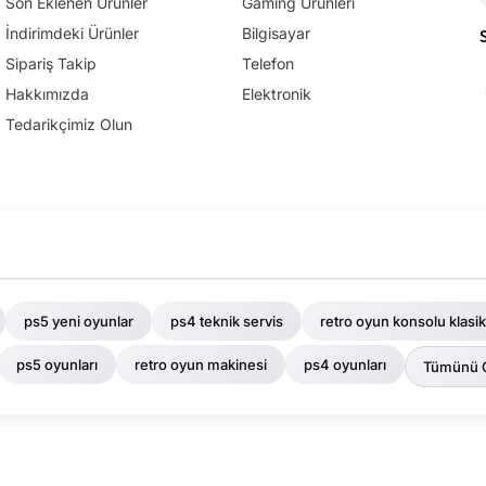
Son Eklenen Ürünler
Gaming Ürünleri
İndirimdeki Ürünler
Bilgisayar
Sipariş Takip
Telefon
Hakkımızda
Elektronik
Tedarikçimiz Olun
ps5 yeni oyunlar
ps4 teknik servis
retro oyun konsolu klasik
ps5 oyunları
retro oyun makinesi
ps4 oyunları
Tümünü 