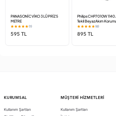
PANASONİC VİKO 3 LÜ PRİZ 5
Philips CHP7010W 1140 
METRE
Tekli Beyaz Akım Korumal
(1)
(6)
595 TL
895 TL
KURUMSAL
MÜŞTERI HIZMETLERI
Kullanım Şartları
Kullanım Şartları