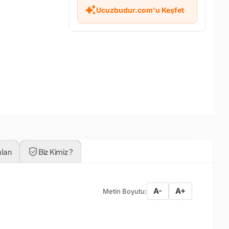
Ucuzbudur.com'u Keşfet
ları
Biz Kimiz ?
A-
A+
Metin Boyutu: