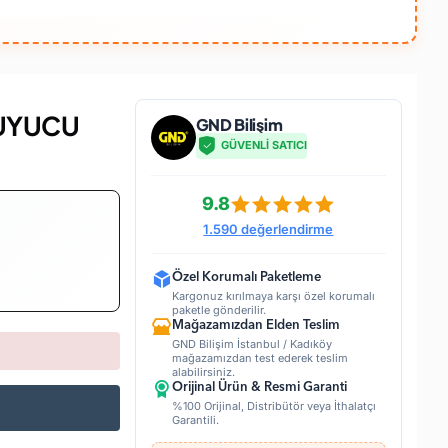
RUYUCU
GND Bilişim
GÜVENLİ SATICI
9.8
1.590 değerlendirme
Özel Korumalı Paketleme
Kargonuz kırılmaya karşı özel korumalı
paketle gönderilir.
Mağazamızdan Elden Teslim
GND Bilişim İstanbul / Kadıköy
mağazamızdan test ederek teslim
alabilirsiniz.
Orijinal Ürün & Resmi Garanti
%100 Orijinal, Distribütör veya İthalatçı
Garantili.