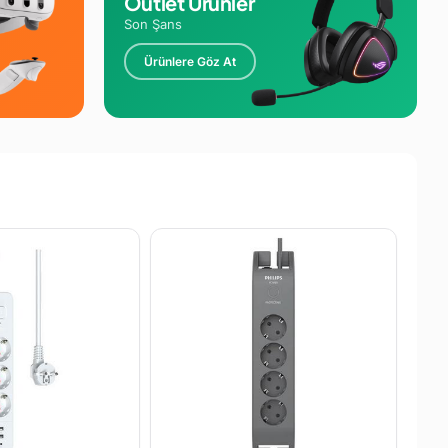
Outlet Ürünler
Son Şans
Ürünlere Göz At