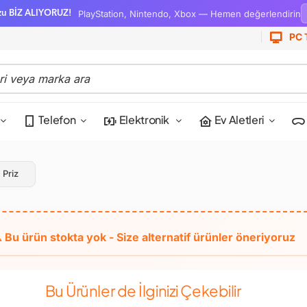
PlayStation, Nintendo, Xbox — Hemen değerlendirin
zu BİZ ALIYORUZ!
PC 
Telefon
Elektronik
Ev Aletleri
 Priz
Bu Ürünler de İlginizi Çekebilir