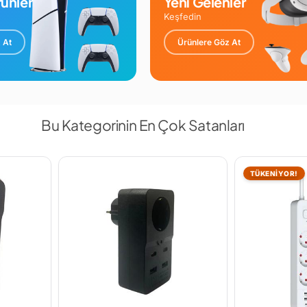
ünler
Yeni Gelenler
Keşfedin
 At
Ürünlere Göz At
Bu Kategorinin En Çok Satanları
TÜKENİYOR!