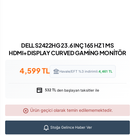
DELL S2422HG 23.6 INÇ 165 HZ 1 MS
HDMI+DISPLAY CURVED GAMİNG MONİTÖR
4,599
TL
Havale/EFT %3 indirimli:
4,461
TL
den başlayan taksitler ile
532 TL
Ürün geçici olarak temin edilememektedir.
Stoğa Gelince Haber Ver