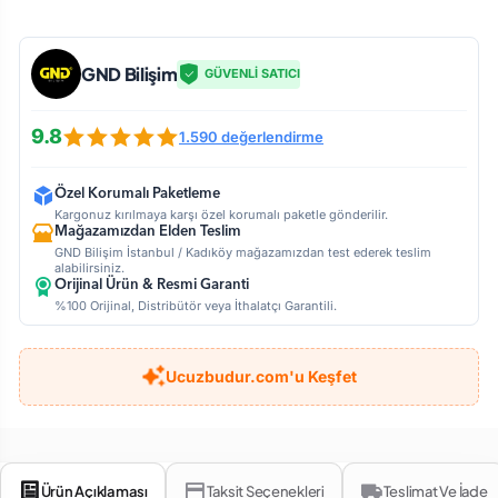
GND Bilişim
GÜVENLİ SATICI
9.8
1.590 değerlendirme
Özel Korumalı Paketleme
Kargonuz kırılmaya karşı özel korumalı paketle gönderilir.
Mağazamızdan Elden Teslim
GND Bilişim İstanbul / Kadıköy mağazamızdan test ederek teslim
alabilirsiniz.
Orijinal Ürün & Resmi Garanti
%100 Orijinal, Distribütör veya İthalatçı Garantili.
Ucuzbudur.com'u Keşfet
Ürün Açıklaması
Taksit Seçenekleri
Teslimat Ve İade