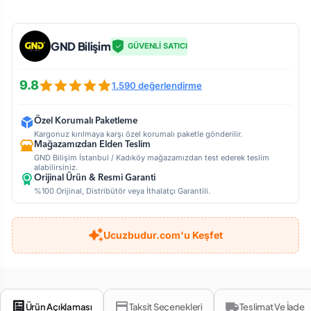
GND Bilişim
GÜVENLİ SATICI
9.8
1.590 değerlendirme
Özel Korumalı Paketleme
Kargonuz kırılmaya karşı özel korumalı paketle gönderilir.
Mağazamızdan Elden Teslim
GND Bilişim İstanbul / Kadıköy mağazamızdan test ederek teslim
alabilirsiniz.
Orijinal Ürün & Resmi Garanti
%100 Orijinal, Distribütör veya İthalatçı Garantili.
Ucuzbudur.com'u Keşfet
Ürün Açıklaması
Taksit Seçenekleri
Teslimat Ve İade