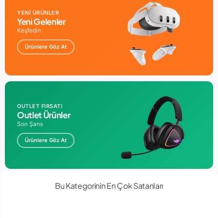
YENİ ÜRÜNLER
Yeni Gelenler
Keşfedin
Ürünlere Göz At
OUTLET FIRSATI
Outlet Ürünler
Son Şans
Ürünlere Göz At
Bu Kategorinin En Çok Satanları