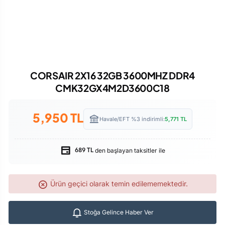
CORSAIR 2X16 32GB 3600MHZ DDR4
CMK32GX4M2D3600C18
5,950
TL
Havale/EFT %3 indirimli:
5,771
TL
den başlayan taksitler ile
689 TL
Ürün geçici olarak temin edilememektedir.
Stoğa Gelince Haber Ver