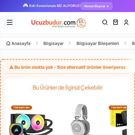
🎮
Hemen Başvur →
Eski Konsolunuzu BİZ ALIYORUZ!
Anasayfa
Bilgisayar
Bilgisayar Bileşenleri
B
Bu Ürünler de İlginizi Çekebilir
TÜKENİYOR!
TÜKENİYOR!