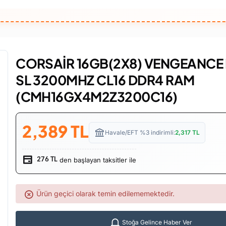
CORSAİR 16GB(2X8) VENGEANCE
SL 3200MHZ CL16 DDR4 RAM
(CMH16GX4M2Z3200C16)
2,389
TL
Havale/EFT %3 indirimli:
2,317
TL
den başlayan taksitler ile
276 TL
Ürün geçici olarak temin edilememektedir.
Stoğa Gelince Haber Ver