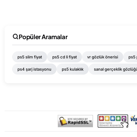
Popüler Aramalar
ps5 slim fiyat
ps5 cd li fiyat
vr gözlük önerisi
ps5 
ps4 şarj istasyonu
ps5 kulaklık
sanal gerçeklik gözlüğ