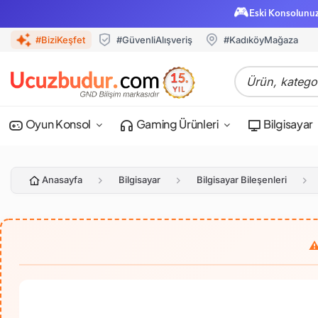
🎮
Eski Konsolunu
#BiziKeşfet
#GüvenliAlışveriş
#KadıköyMağaza
Oyun Konsol
Gaming Ürünleri
Bilgisayar
Anasayfa
Bilgisayar
Bilgisayar Bileşenleri