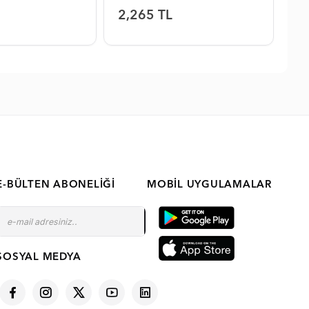
2,265 TL
1
E-BÜLTEN ABONELIĞI
MOBIL UYGULAMALAR
SOSYAL MEDYA