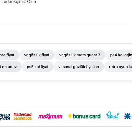
Tedarikçimiz Olun
pro fiyat
vr gözlük fiyat
vr gözlük meta quest 3
ps4 kol orjin
ü en ucuz
ps5 kol fiyat
vr sanal gözlük fiyatları
retro oyun k