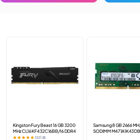
Kingston Fury Beast 16 GB 3200
Samsung 8 GB 2666 MH
MHz CL16 KF432C16BB/16 DDR4
SODIMM M471A1K43DB
Ram
DDR4 Notebook Ram
(32)