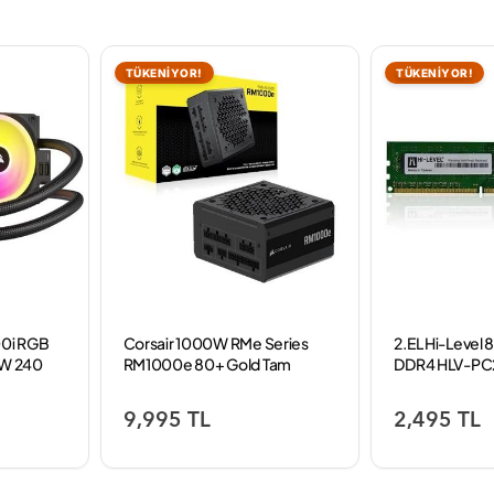
TÜKENİYOR!
TÜKENİYOR!
00i RGB
Corsair 1000W RMe Series
2.EL Hi-Level 
W 240
RM1000e 80+ Gold Tam
DDR4 HLV-P
tucu
Modüler GEN 5.1 Güç Kaynağı
Bellek (Kutusu
9,995 TL
2,495 TL