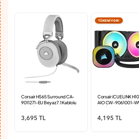
TÜKENİYOR!
Corsair HS65 Surround CA-
Corsair iCUE LINK H1
9011271-EU Beyaz 7.1 Kablolu
AIO CW-9061001-W
Kulak Üstü Oyuncu Kulaklığı
mm İşlemci Sıvı Soğu
3,695 TL
4,195 TL