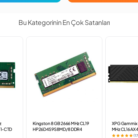
Bu Kategorinin En Çok Satanları
z
Kingston 8 GB 2666 MHz CL19
XPG Gammix 
1-CTD
HP26D4S9S8MD/8 DDR4
MHz CL16 A
Notebook Ram
SBKD35 DDR
(17