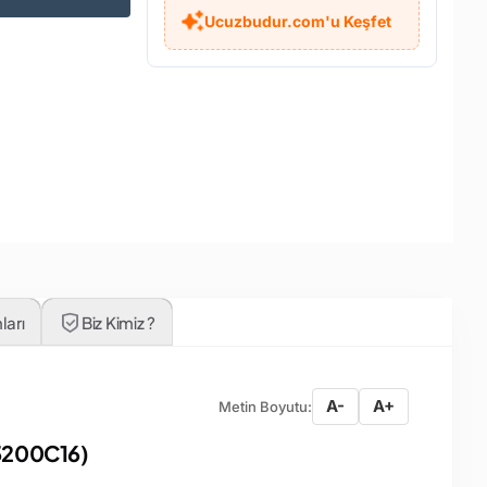
Ucuzbudur.com'u Keşfet
ları
Biz Kimiz ?
A-
A+
Metin Boyutu:
3200C16)