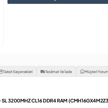
Taksit Seçenekleri
Teslimat Ve İade
Müşteri Yorum
 SL 3200MHZ CL16 DDR4 RAM (CMH16GX4M2Z