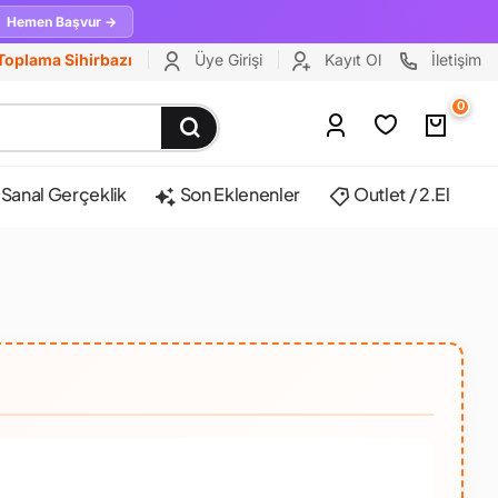
Hemen Başvur →
Toplama Sihirbazı
Üye Girişi
Kayıt Ol
İletişim
0
Sanal Gerçeklik
Son Eklenenler
Outlet / 2.El