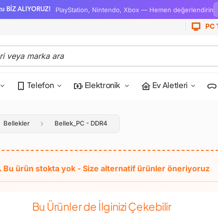
PlayStation, Nintendo, Xbox — Hemen değerlendirin
zu BİZ ALIYORUZ!
PC 
Telefon
Elektronik
Ev Aletleri
Bellekler
Bellek_PC - DDR4
Bu Ürünler de İlginizi Çekebilir