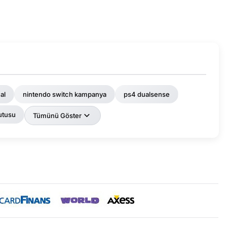
al
nintendo switch kampanya
ps4 dualsense
utusu
Tümünü Göster