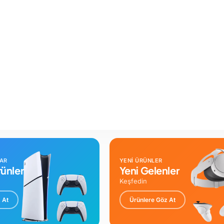
LAR
YENİ ÜRÜNLER
ünler
Yeni Gelenler
Keşfedin
 At
Ürünlere Göz At