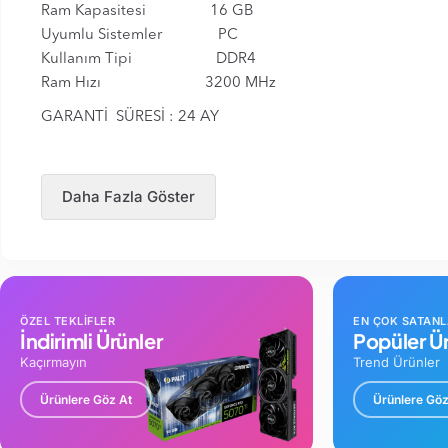
Ram Kapasitesi 16 GB
Uyumlu Sistemler PC
Kullanım Tipi DDR4
Ram Hızı 3200 MHz
GARANTİ SÜRESİ : 24 AY
Daha Fazla Göster
ÖZEL TEKLİFLER
EN ÇOK SATAN
İndirimli Ürünler
Popüler Ür
Kaçırmayın
Trend Ürünler
Ürünlere Göz At
Ürünlere Göz