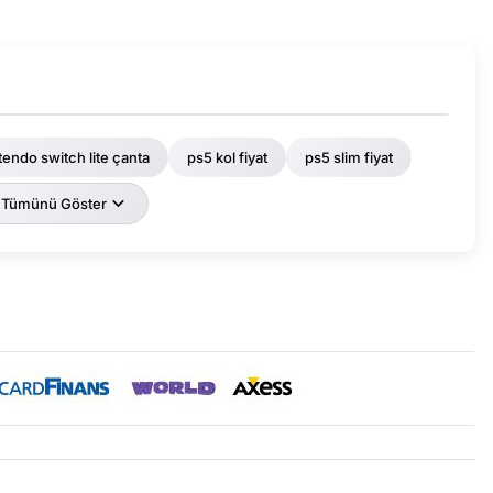
tendo switch lite çanta
ps5 kol fiyat
ps5 slim fiyat
Tümünü Göster