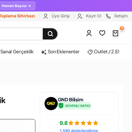
Hemen Başvur →
Toplama Sihirbazı
Üye Girişi
Kayıt Ol
İletişim
0
Sanal Gerçeklik
Son Eklenenler
Outlet / 2.El
ik
GND Bilişim
GÜVENLİ SATICI
9.8
1.590 değerlendirme