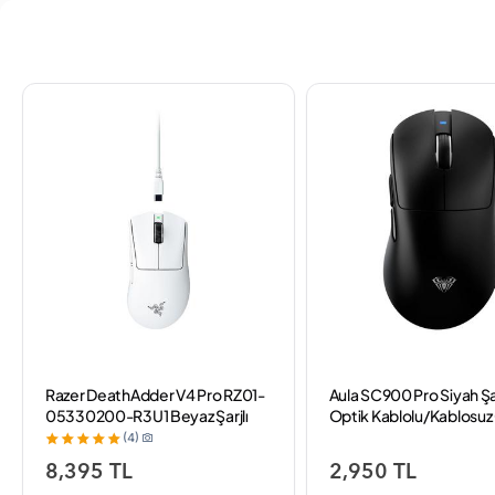
Razer DeathAdder V4 Pro RZ01-
Aula SC900 Pro Siyah Şar
05330200-R3U1 Beyaz Şarjlı
Optik Kablolu/Kablosu
Makrolu Optik Kablolu/Kablosuz
Mouse
(4)
Oyuncu Mouse
8,395 TL
2,950 TL