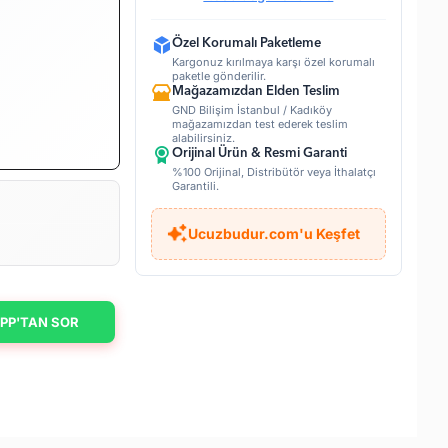
Özel Korumalı Paketleme
Kargonuz kırılmaya karşı özel korumalı
paketle gönderilir.
Mağazamızdan Elden Teslim
GND Bilişim İstanbul / Kadıköy
mağazamızdan test ederek teslim
alabilirsiniz.
Orijinal Ürün & Resmi Garanti
%100 Orijinal, Distribütör veya İthalatçı
Garantili.
Ucuzbudur.com'u Keşfet
PP'TAN SOR