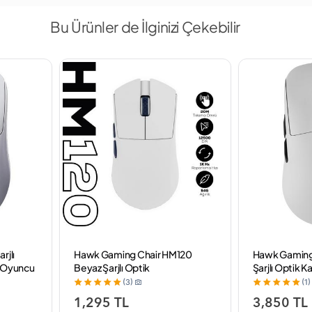
Bu Ürünler de İlginizi Çekebilir
rjlı
Hawk Gaming Chair HM120
Hawk Gamin
z Oyuncu
Beyaz Şarjlı Optik
Şarjlı Optik 
Kablolu/Kablosuz Oyuncu
Oyuncu Mou
(3)
(1)
Mouse
1,295 TL
3,850 TL