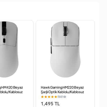
g HM420 Beyaz
Hawk Gaming HM220 Beyaz
Ste
Kablolu/Kablosuz
Şarjlı Optik Kablolu/Kablosuz
RG
se
Oyuncu Mouse
Mo
(50)
1,495 TL
1,