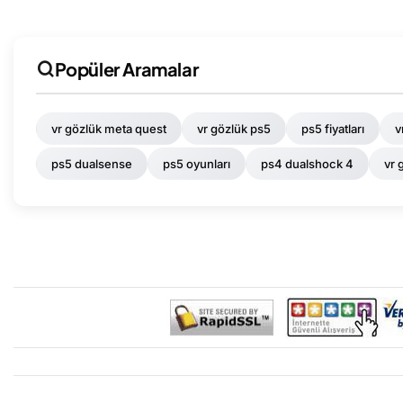
Popüler Aramalar
vr gözlük meta quest
vr gözlük ps5
ps5 fiyatları
v
ps5 dualsense
ps5 oyunları
ps4 dualshock 4
vr 