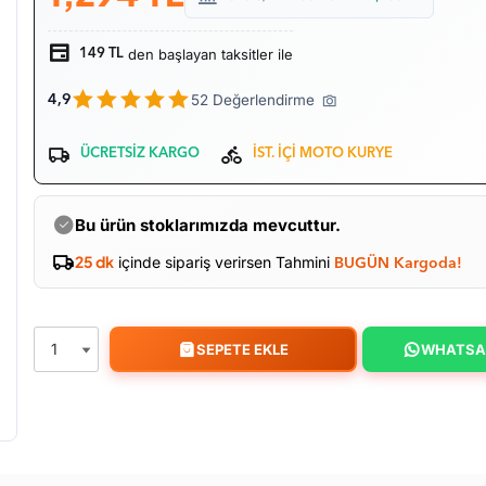
den başlayan taksitler ile
149 TL
52 Değerlendirme
4,9
ÜCRETSİZ KARGO
İST. İÇİ MOTO KURYE
Bu ürün stoklarımızda mevcuttur.
25 dk
içinde sipariş verirsen Tahmini
BUGÜN Kargoda!
SEPETE EKLE
WHATSA