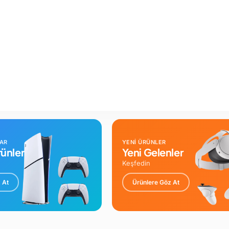
LAR
YENİ ÜRÜNLER
ünler
Yeni Gelenler
Keşfedin
 At
Ürünlere Göz At