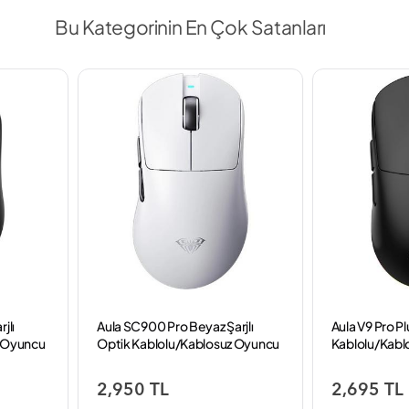
Bu Kategorinin En Çok Satanları
jlı
Aula SC900 Pro Beyaz Şarjlı
Aula V9 Pro Pl
z Oyuncu
Optik Kablolu/Kablosuz Oyuncu
Kablolu/Kabl
Mouse
Mouse
2,950 TL
2,695 TL