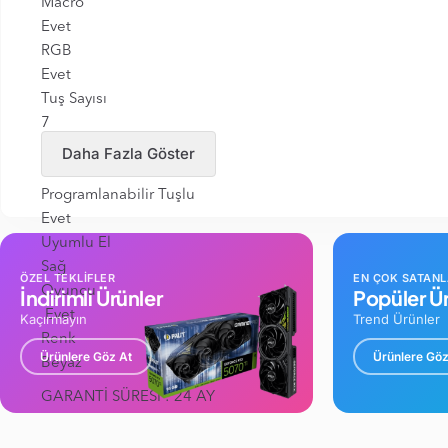
Macro
Evet
RGB
Evet
Tuş Sayısı
7
Maksimum DPI Değeri
Daha Fazla Göster
10000 DPI
Programlanabilir Tuşlu
Evet
Uyumlu El
Sağ
ÖZEL TEKLİFLER
EN ÇOK SATAN
Oyuncu
İndirimli Ürünler
Popüler Ür
Evet
Kaçırmayın
Trend Ürünler
Renk
Ürünlere Göz At
Ürünlere Göz
Beyaz
GARANTİ SÜRESİ : 24 AY