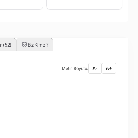
ı (52)
Biz Kimiz ?
A-
A+
Metin Boyutu: