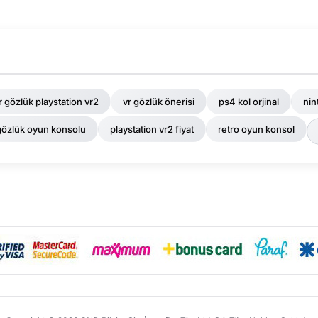
r gözlük playstation vr2
vr gözlük önerisi
ps4 kol orjinal
nin
gözlük oyun konsolu
playstation vr2 fiyat
retro oyun konsol