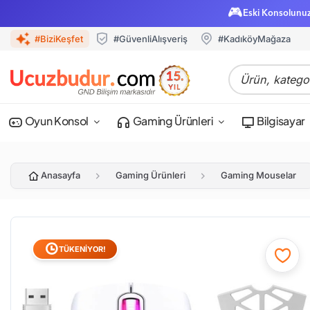
🎮
Eski Konsolunu
#BiziKeşfet
#GüvenliAlışveriş
#KadıköyMağaza
Oyun Konsol
Gaming Ürünleri
Bilgisayar
Anasayfa
Gaming Ürünleri
Gaming Mouselar
TÜKENİYOR!