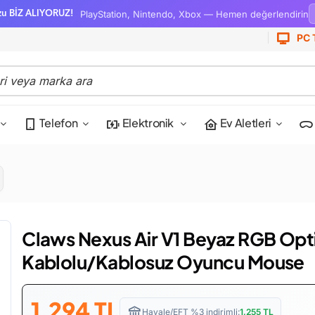
PlayStation, Nintendo, Xbox — Hemen değerlendirin
zu BİZ ALIYORUZ!
PC 
Telefon
Elektronik
Ev Aletleri
Claws Nexus Air V1 Beyaz RGB Opt
Kablolu/Kablosuz Oyuncu Mouse
1,294
TL
Havale/EFT %3 indirimli:
1,255
TL