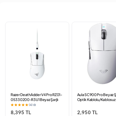
Razer DeathAdder V4 Pro RZ01-
Aula SC900 Pro Beyaz Şa
05330200-R3U1 Beyaz Şarjlı
Optik Kablolu/Kablosu
Makrolu Optik Kablolu/Kablosuz
Mouse
(4)
Oyuncu Mouse
8,395 TL
2,950 TL