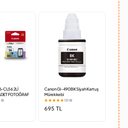
-CL56 2Lİ
Canon GI-490BK Siyah Kartuş
Canon 
 ADET FOTOĞRAF
Mürekkebi
Mürekk
)
(3)
695 TL
595 