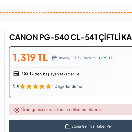
CANON PG-540 CL-541 ÇİFTLİ K
1,319
TL
Havale/EFT %3 indirimli:
1,279
TL
den başlayan taksitler ile
152 TL
1 Değerlendirme
5,0
Ürün geçici olarak temin edilememektedir.
Stoğa Gelince Haber Ver