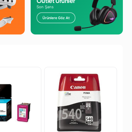
Outlet Ürünler
Son Şans
Ürünlere Göz At