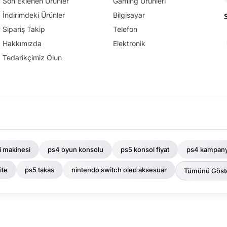
Son Eklenen Ürünler
Gaming Ürünleri
İndirimdeki Ürünler
Bilgisayar
Sipariş Takip
Telefon
Hakkımızda
Elektronik
Tedarikçimiz Olun
ri makinesi
ps4 oyun konsolu
ps5 konsol fiyat
ps4 kampan
ite
ps5 takas
nintendo switch oled aksesuar
Tümünü Göst