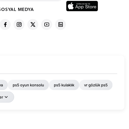
SOSYAL MEDYA
ya
ps5 oyun konsolu
ps5 kulaklık
vr gözlük ps5
er