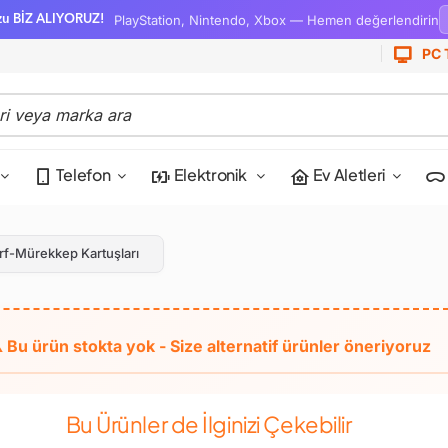
PlayStation, Nintendo, Xbox — Hemen değerlendirin
zu BİZ ALIYORUZ!
PC 
Telefon
Elektronik
Ev Aletleri
rf-Mürekkep Kartuşları
Bu Ürünler de İlginizi Çekebilir