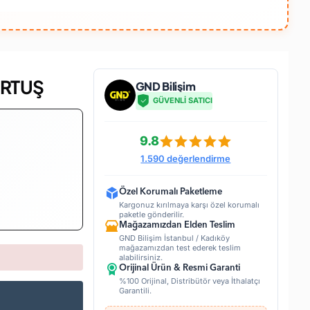
ARTUŞ
GND Bilişim
GÜVENLİ SATICI
9.8
1.590 değerlendirme
Özel Korumalı Paketleme
Kargonuz kırılmaya karşı özel korumalı
paketle gönderilir.
Mağazamızdan Elden Teslim
GND Bilişim İstanbul / Kadıköy
mağazamızdan test ederek teslim
alabilirsiniz.
Orijinal Ürün & Resmi Garanti
%100 Orijinal, Distribütör veya İthalatçı
Garantili.