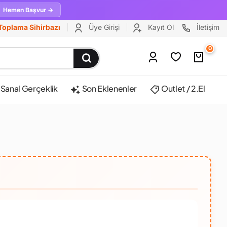
Hemen Başvur →
Toplama Sihirbazı
Üye Girişi
Kayıt Ol
İletişim
0
Sanal Gerçeklik
Son Eklenenler
Outlet / 2.El