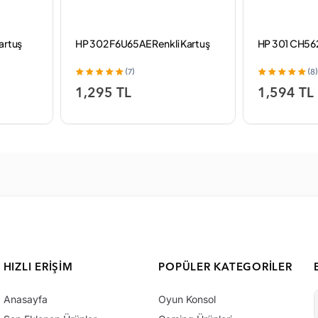
artuş
HP 302 F6U65AE Renkli Kartuş
HP 301 CH562
(7)
(8)
1,295 TL
1,594 TL
HIZLI ERIŞIM
POPÜLER KATEGORILER
Anasayfa
Oyun Konsol