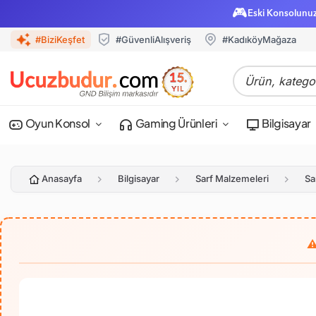
🎮
Eski Konsolunu
#BiziKeşfet
#GüvenliAlışveriş
#KadıköyMağaza
Oyun Konsol
Gaming Ürünleri
Bilgisayar
Anasayfa
Bilgisayar
Sarf Malzemeleri
Sa