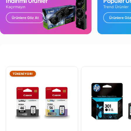
İndirimli Ürünler
Popüler Ür
Kaçırmayın
Trend Ürünler
Ürünlere Göz At
Ürünlere Göz
TÜKENİYOR!