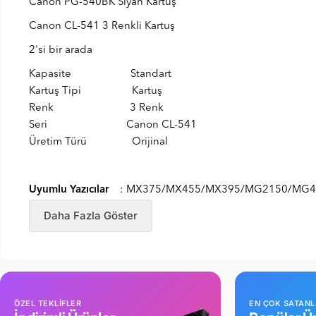
Canon PG-540BK Siyah Kartuş
Canon CL-541 3 Renkli Kartuş
2'si bir arada
Kapasite Standart
Kartuş Tipi Kartuş
Renk 3 Renk
Seri Canon CL-541
Üretim Türü Orijinal
Uyumlu Yazıcılar
: MX375/MX455/MX395/MG2150/MG4
Daha Fazla Göster
ÖZEL TEKLİFLER
EN ÇOK SATAN