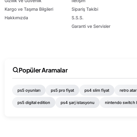
Gizlilik ve Güvenlik
İletişim
Kargo ve Taşıma Bilgileri
Sipariş Takibi
Hakkımızda
S.S.S.
Garanti ve Servisler
Popüler Aramalar
ps5 oyunları
ps5 pro fiyat
ps4 slim fiyat
retro ata
ps5 digital edition
ps4 şarj istasyonu
nintendo switch l