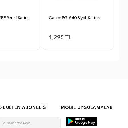
EE Renkli Kartuş
Canon PG-540 Siyah Kartuş
HP
1,295 TL
9
E-BÜLTEN ABONELIĞI
MOBIL UYGULAMALAR