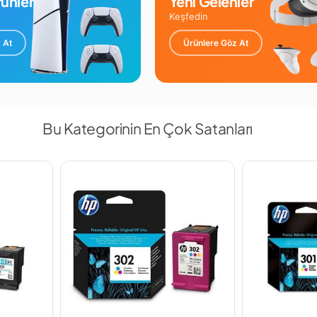
ünler
Yeni Gelenler
Keşfedin
 At
Ürünlere Göz At
Bu Kategorinin En Çok Satanları