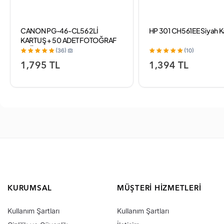
CANON PG-46-CL56 2Lİ
HP 301 CH561EE Siyah K
KARTUŞ + 50 ADET FOTOĞRAF
KAĞIDI
(36)
(10)
1,795 TL
1,394 TL
KURUMSAL
MÜŞTERI HIZMETLERI
Kullanım Şartları
Kullanım Şartları