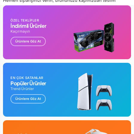
Hemen siparişinizi verin, ürününüzü kapınızdan teslim
almanın keyfini yaşayın!
ÖZEL TEKLİFLER
Teknik Özellikler
İndirimli Ürünler
Renk: Renkli
Kaçırmayın
Model No: 94
Ürünlere Göz At
Baskı kapasitesi: 400
EN ÇOK SATANLAR
Popüler Ürünler
Trend Ürünler
Ürünlere Göz At