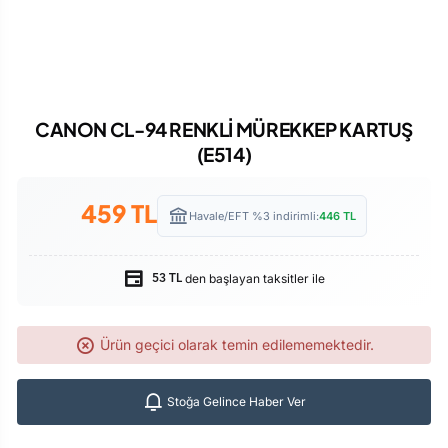
CANON CL-94 RENKLİ MÜREKKEP KARTUŞ
(E514)
459
TL
Havale/EFT %3 indirimli:
446
TL
den başlayan taksitler ile
53 TL
Ürün geçici olarak temin edilememektedir.
Stoğa Gelince Haber Ver