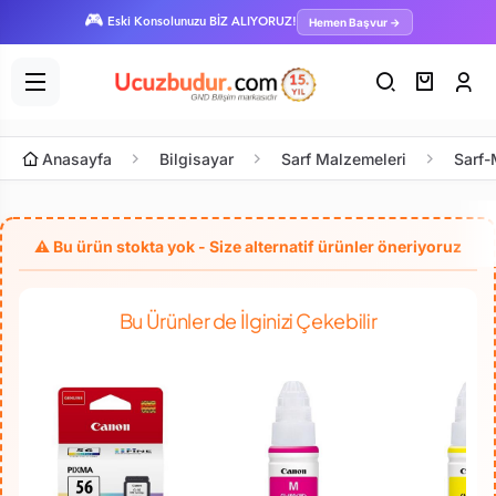
🎮
Hemen Başvur →
Eski Konsolunuzu BİZ ALIYORUZ!
Anasayfa
Bilgisayar
Sarf Malzemeleri
Sarf-
Bu Ürünler de İlginizi Çekebilir