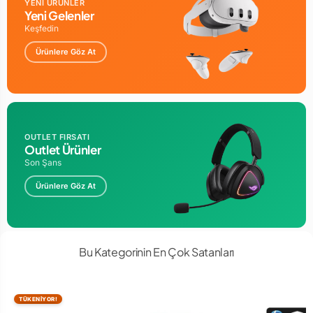
YENİ ÜRÜNLER
Yeni Gelenler
Keşfedin
Ürünlere Göz At
OUTLET FIRSATI
Outlet Ürünler
Son Şans
Ürünlere Göz At
Bu Kategorinin En Çok Satanları
TÜKENİYOR!