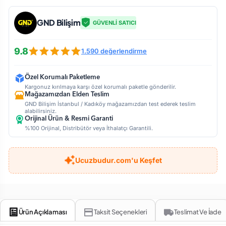
GND Bilişim
GÜVENLİ SATICI
9.8
1.590 değerlendirme
Özel Korumalı Paketleme
Kargonuz kırılmaya karşı özel korumalı paketle gönderilir.
Mağazamızdan Elden Teslim
GND Bilişim İstanbul / Kadıköy mağazamızdan test ederek teslim
alabilirsiniz.
Orijinal Ürün & Resmi Garanti
%100 Orijinal, Distribütör veya İthalatçı Garantili.
Ucuzbudur.com'u Keşfet
Ürün Açıklaması
Taksit Seçenekleri
Teslimat Ve İade