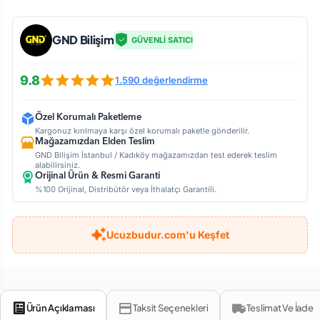
GND Bilişim
GÜVENLİ SATICI
9.8
1.590 değerlendirme
Özel Korumalı Paketleme
Kargonuz kırılmaya karşı özel korumalı paketle gönderilir.
Mağazamızdan Elden Teslim
GND Bilişim İstanbul / Kadıköy mağazamızdan test ederek teslim
alabilirsiniz.
Orijinal Ürün & Resmi Garanti
%100 Orijinal, Distribütör veya İthalatçı Garantili.
Ucuzbudur.com'u Keşfet
Ürün Açıklaması
Taksit Seçenekleri
Teslimat Ve İade