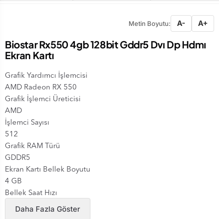
A-
A+
Metin Boyutu:
Biostar Rx550 4gb 128bit Gddr5 Dvı Dp Hdmı
Ekran Kartı
Grafik Yardımcı İşlemcisi ‎
AMD Radeon RX 550
Grafik İşlemci Üreticisi ‎
AMD
İşlemci Sayısı ‎
512
Grafik RAM Türü ‎
GDDR5
Ekran Kartı Bellek Boyutu
‎4 GB
Bellek Saat Hızı ‎
1500 MHz
Daha Fazla Göster
Çözünürlük ‎