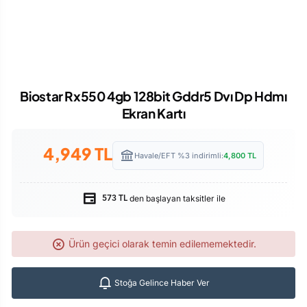
Biostar Rx550 4gb 128bit Gddr5 Dvı Dp Hdmı
Ekran Kartı
4,949
TL
Havale/EFT %3 indirimli:
4,800
TL
den başlayan taksitler ile
573 TL
Ürün geçici olarak temin edilememektedir.
Stoğa Gelince Haber Ver