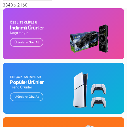
3840 x 2160
Ekran Kartı Arayüzü
‎PCI-Express x16, PCI-Express x8
ÖZEL TEKLİFLER
HDMI Bağlantı Noktası Sayısı
İndirimli Ürünler
‎1
Kaçırmayın
Watt Değeri ‎
Ürünlere Göz At
400 watt
GARANTİ SÜRESİ : 24 AY
EN ÇOK SATANLAR
Popüler Ürünler
Trend Ürünler
Ürünlere Göz At