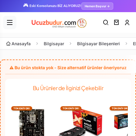
🎮
Hemen Başvur →
Eski Konsolunuzu BİZ ALIYORUZ!
Anasayfa
Bilgisayar
Bilgisayar Bileşenleri
E
Bu Ürünler de İlginizi Çekebilir
TÜKENİYOR!
TÜKENİYOR!
TÜKENİYOR!