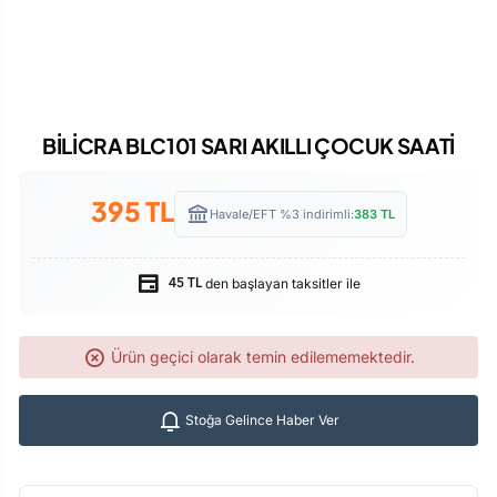
BİLİCRA BLC101 SARI AKILLI ÇOCUK SAATİ
395
TL
Havale/EFT %3 indirimli:
383
TL
den başlayan taksitler ile
45 TL
Ürün geçici olarak temin edilememektedir.
Stoğa Gelince Haber Ver