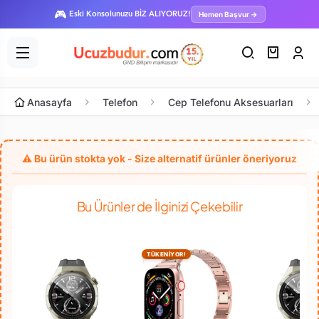
🎮
Hemen Başvur →
Eski Konsolunuzu BİZ ALIYORUZ!
Anasayfa
Telefon
Cep Telefonu Aksesuarları
Bu Ürünler de İlginizi Çekebilir
TÜKENİYOR!