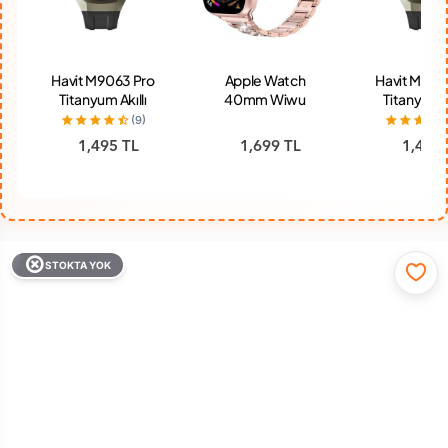
Havit M9063 Pro
Apple Watch
Havit M906
Titanyum Akıllı
40mm Wiwu
Titanyum Ak
Saat
Three Beads Set
Saat
(9)
Auger Metal
1,495 TL
1,699 TL
1,495 
Kordon Rose
Gold
STOKTA YOK