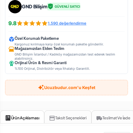
GND Bilişim
GÜVENLİ SATICI
9.8
1.590 değerlendirme
Özel Korumalı Paketleme
Kargonuz kırılmaya karşı özel korumalı paketle gönderilir.
Mağazamızdan Elden Teslim
GND Bilişim İstanbul / Kadıköy mağazamızdan test ederek teslim
alabilirsiniz.
Orijinal Ürün & Resmi Garanti
%100 Orijinal, Distribütör veya İthalatçı Garantili.
Ucuzbudur.com'u Keşfet
Ürün Açıklaması
Taksit Seçenekleri
Teslimat Ve İade