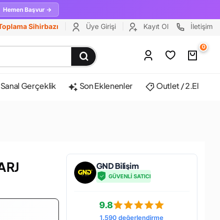
Hemen Başvur →
Toplama Sihirbazı
Üye Girişi
Kayıt Ol
İletişim
0
Sanal Gerçeklik
Son Eklenenler
Outlet / 2.El
ARJ
GND Bilişim
GÜVENLİ SATICI
9.8
1.590 değerlendirme