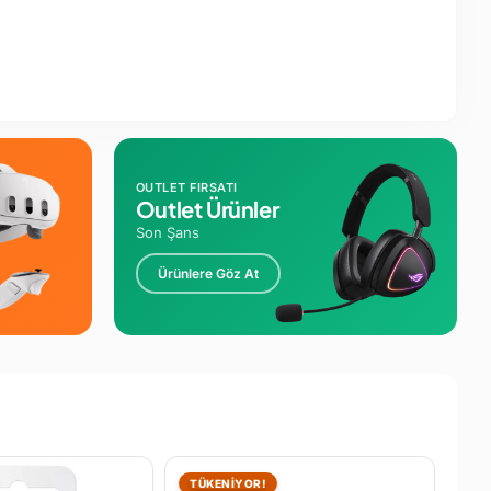
OUTLET FIRSATI
Outlet Ürünler
Son Şans
Ürünlere Göz At
TÜKENİYOR!
TÜ