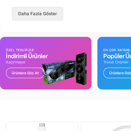
Daha Fazla Göster
ÖZEL TEKLİFLER
EN ÇOK SATAN
İndirimli Ürünler
Popüler Ür
Kaçırmayın
Trend Ürünler
Ürünlere Göz At
Ürünlere Göz