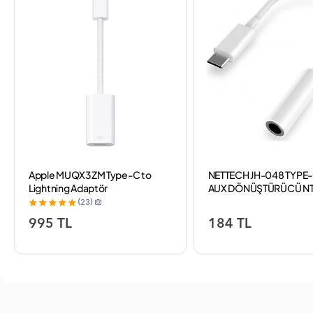
Apple MUQX3ZM Type-C to
NETTECH JH-048 TYPE-
Lightning Adaptör
AUX DÖNÜŞTÜRÜCÜ NT
(23)
995 TL
184 TL