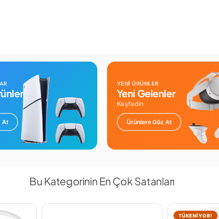
LAR
YENİ ÜRÜNLER
ünler
Yeni Gelenler
Keşfedin
 At
Ürünlere Göz At
Bu Kategorinin En Çok Satanları
TÜKENİYOR!