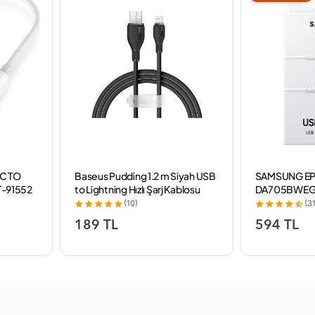
C TO
Baseus Pudding 1.2 m Siyah USB
SAMSUNG EP
-91552
to Lightning Hızlı Şarj Kablosu
DA705BWEG
TYPE C BEYA
(10)
(31
189 TL
594 TL