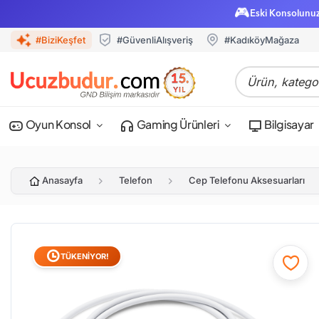
🎮
Eski Konsolunu
#BiziKeşfet
#GüvenliAlışveriş
#KadıköyMağaza
Oyun Konsol
Gaming Ürünleri
Bilgisayar
Anasayfa
Telefon
Cep Telefonu Aksesuarları
TÜKENİYOR!