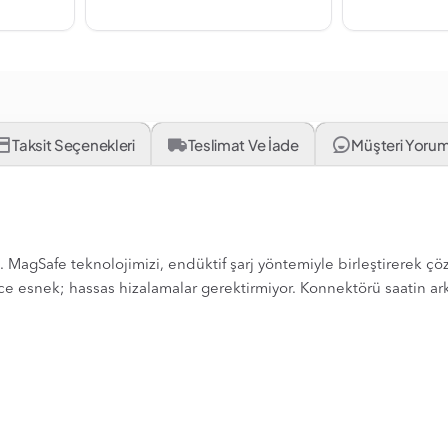
Taksit Seçenekleri
Teslimat Ve İade
Müşteri Yorum
 MagSafe teknolojimizi, endüktif şarj yöntemiyle birleştirerek çözü
 esnek; hassas hizalamalar gerektirmiyor. Konnektörü saatin arka