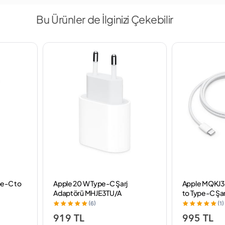
Bu Ürünler de İlginizi Çekebilir
e-C to
Apple 20 W Type-C Şarj
Apple MQKJ3
Adaptörü MHJE3TU/A
to Type-C Şar
(6)
(1)
919 TL
995 TL