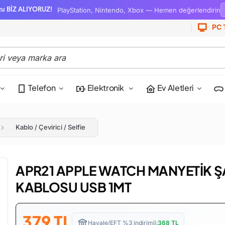
PlayStation, Nintendo, Xbox — Hemen değerlendirin
zu BİZ ALIYORUZ!
PC 
Telefon
Elektronik
Ev Aletleri
Kablo / Çevirici / Selfie
APR21 APPLE WATCH MANYETİK Ş
KABLOSU USB 1MT
379
TL
Havale/EFT %3 indirimli:
368
TL