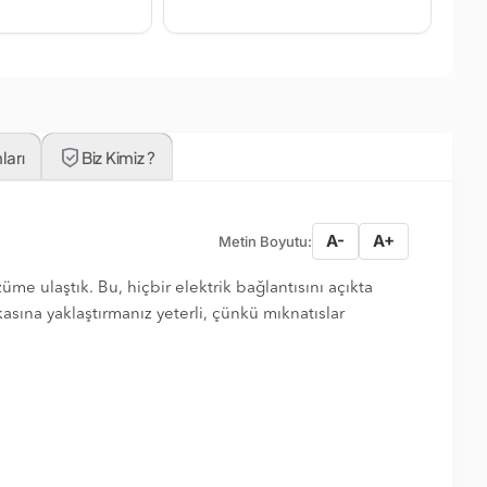
ları
Biz Kimiz ?
A-
A+
Metin Boyutu:
me ulaştık. Bu, hiçbir elektrik bağlantısını açıkta
sına yaklaştırmanız yeterli, çünkü mıknatıslar