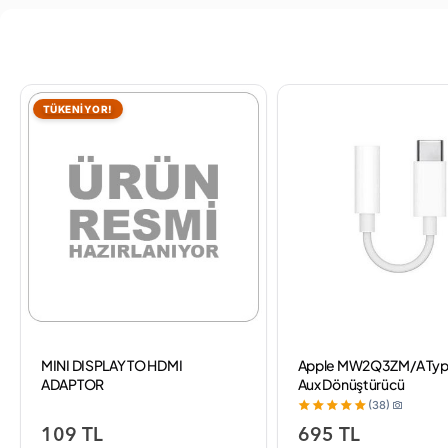
TÜKENİYOR!
MINI DISPLAY TO HDMI
Apple MW2Q3ZM/A Typ
ADAPTOR
Aux Dönüştürücü
(38)
109 TL
695 TL