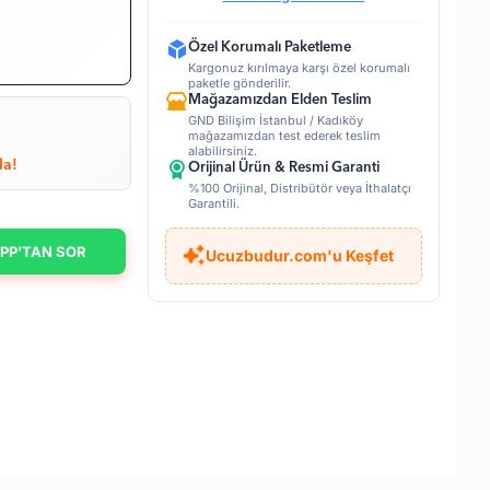
Özel Korumalı Paketleme
Kargonuz kırılmaya karşı özel korumalı
paketle gönderilir.
Mağazamızdan Elden Teslim
GND Bilişim İstanbul / Kadıköy
mağazamızdan test ederek teslim
alabilirsiniz.
da!
Orijinal Ürün & Resmi Garanti
%100 Orijinal, Distribütör veya İthalatçı
Garantili.
PP'TAN SOR
Ucuzbudur.com'u Keşfet