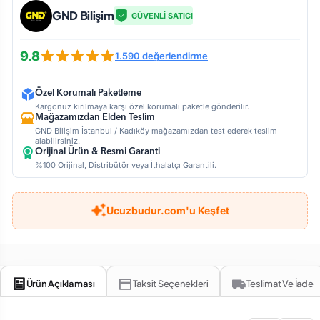
GND Bilişim
GÜVENLİ SATICI
9.8
1.590 değerlendirme
Özel Korumalı Paketleme
Kargonuz kırılmaya karşı özel korumalı paketle gönderilir.
Mağazamızdan Elden Teslim
GND Bilişim İstanbul / Kadıköy mağazamızdan test ederek teslim
alabilirsiniz.
Orijinal Ürün & Resmi Garanti
%100 Orijinal, Distribütör veya İthalatçı Garantili.
Ucuzbudur.com'u Keşfet
Ürün Açıklaması
Taksit Seçenekleri
Teslimat Ve İade