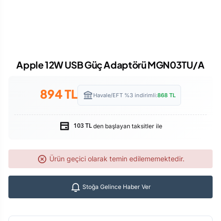
Apple 12W USB Güç Adaptörü MGN03TU/A
894
TL
Havale/EFT %3 indirimli:
868
TL
den başlayan taksitler ile
103 TL
Ürün geçici olarak temin edilememektedir.
Stoğa Gelince Haber Ver