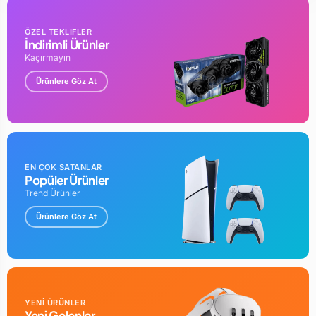
ÖZEL TEKLİFLER
İndirimli Ürünler
Kaçırmayın
Ürünlere Göz At
EN ÇOK SATANLAR
Popüler Ürünler
Trend Ürünler
Ürünlere Göz At
YENİ ÜRÜNLER
Yeni Gelenler