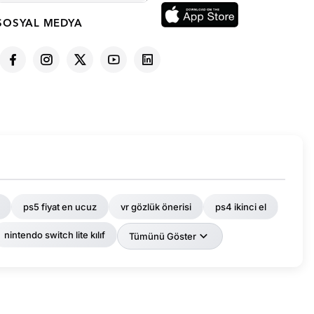
SOSYAL MEDYA
ps5 fiyat en ucuz
vr gözlük önerisi
ps4 ikinci el
nintendo switch lite kılıf
Tümünü Göster