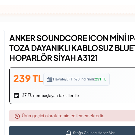
ANKER SOUNDCORE ICON MİNİ IP
TOZA DAYANIKLI KABLOSUZ BLU
HOPARLÖR SİYAH A3121
239
TL
Havale/EFT %3 indirimli:
231
TL
den başlayan taksitler ile
27 TL
Ürün geçici olarak temin edilememektedir.
Stoğa Gelince Haber Ver