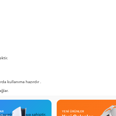
ktir.
rda kullanıma hazırdır .
ğlar.
LAR
YENİ ÜRÜNLER
apsamlı korumaya sahiptir.