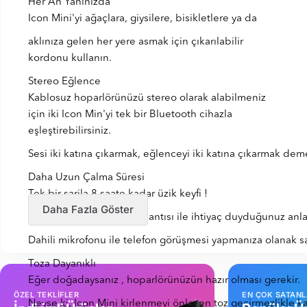
Her An Yanınızda
Icon Mini'yi ağaçlara, giysilere, bisikletlere ya da
aklınıza gelen her yere asmak için çıkarılabilir
kordonu kullanın.
Stereo Eğlence
Kablosuz hoparlörünüzü stereo olarak alabilmeniz
için iki Icon Min'yi tek bir Bluetooth cihazla
eşleştirebilirsiniz.
Sesi iki katına çıkarmak, eğlenceyi iki katına çıkarmak deme
Daha Uzun Çalma Süresi
Tek bir şarjla 8 saate kadar üzik keyfi !
Daha Fazla Göster
Icon Mini, zahmetsiz bağlantısı ile ihtiyaç duyduğunuz anla
Dahili mikrofonu ile telefon görüşmesi yapmanıza olanak sa
Toza Dayanıklı
Eğer doğadaysanız , hoparlörünüzün hazır olması gerekir.
ÖZEL TEKLİFLER
EN ÇOK SATAN
Neyse ki, Icon Mini kirlenmeyi önleyen toz geçirmezlikle k