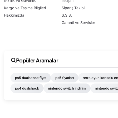
Gizlilik ve Güvenlik
İletişim
Kargo ve Taşıma Bilgileri
Sipariş Takibi
Hakkımızda
S.S.S.
Garanti ve Servisler
Popüler Aramalar
ps5 dualsense fiyat
ps5 fiyatları
retro oyun konsolu en
ps4 dualshock
nintendo switch indirim
nintendo switc