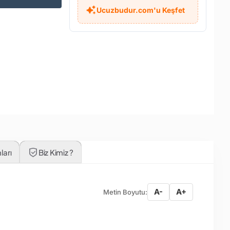
Ucuzbudur.com'u Keşfet
ları
Biz Kimiz ?
A-
A+
Metin Boyutu: