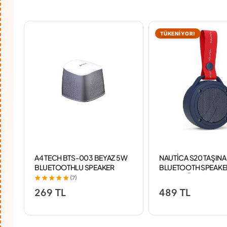
TÜKENİYOR!
A4 TECH BTS-003 BEYAZ 5W
NAUTİCA S20 TAŞINA
BLUETOOTHLU SPEAKER
BLUETOOTH SPEAKE
HOPARLÖR SES BOM
(7)
400MAH NAVY
269 TL
489 TL