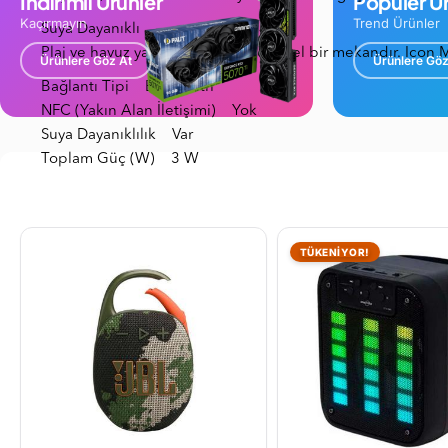
İndirimli Ürünler
Popüler Ür
Kaçırmayın
Trend Ürünler
Suya Dayanıklı
Plaj ve havuz yaz aylarında mükemmel bir mekandır. Icon Min
Ürünlere Göz At
Ürünlere Göz
Bağlantı Tipi Bluetooth
NFC (Yakın Alan İletişimi) Yok
Suya Dayanıklılık Var
Toplam Güç (W) 3 W
TÜKENİYOR!