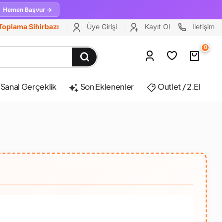
Hemen Başvur →
Toplama Sihirbazı
Üye Girişi
Kayıt Ol
İletişim
0
Sanal Gerçeklik
Son Eklenenler
Outlet / 2.El