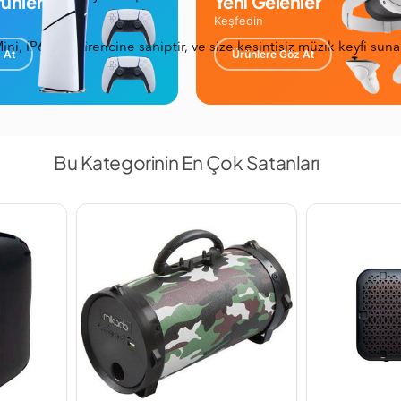
ünler
Yeni Gelenler
Keşfedin
i, IP67 su direncine sahiptir, ve size kesintisiz müzik keyfi suna
 At
Ürünlere Göz At
Bu Kategorinin En Çok Satanları