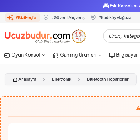
🎮
Eski Konsolunu
#BiziKeşfet
#GüvenliAlışveriş
#KadıköyMağaza
Oyun Konsol
Gaming Ürünleri
Bilgisayar
Anasayfa
Elektronik
Bluetooth Hoparlörler