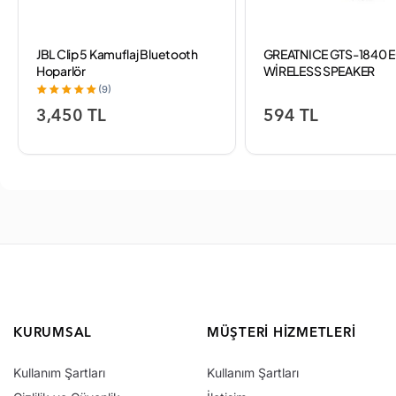
JBL Clip 5 Kamuflaj Bluetooth
GREATNICE GTS-1840 E
Hoparlör
WİRELESS SPEAKER
(9)
3,450 TL
594 TL
KURUMSAL
MÜŞTERI HIZMETLERI
Kullanım Şartları
Kullanım Şartları