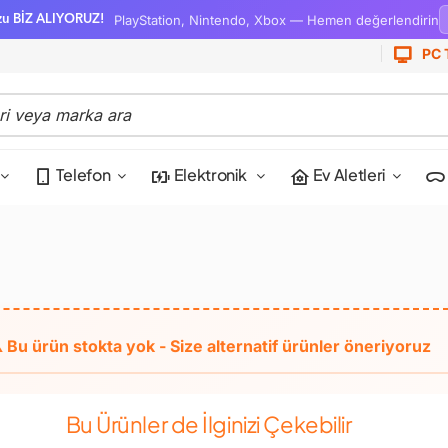
PlayStation, Nintendo, Xbox — Hemen değerlendirin
zu BİZ ALIYORUZ!
PC 
Telefon
Elektronik
Ev Aletleri
Bu Ürünler de İlginizi Çekebilir