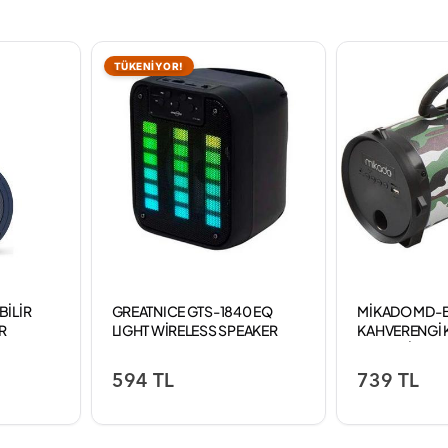
TÜKENİYOR!
BİLİR
GREATNICE GTS-1840 EQ
MİKADO MD-
R
LIGHT WİRELESS SPEAKER
KAHVERENGİ 
BASI
DESENLİ BLU
AUX+USB+SD 
594 TL
739 TL
SPEAKER