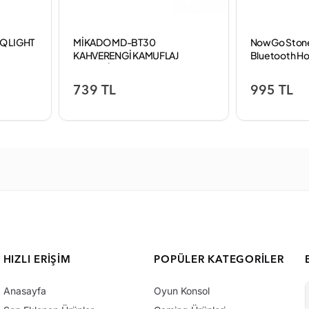
Q LIGHT
MİKADO MD-BT30
NowGo Stone
KAHVERENGİ KAMUFLAJ
Bluetooth Ho
DESENLİ BLUETOOTH
AUX+USB+SD KARTLI SPEAKER
739 TL
995 TL
HIZLI ERIŞIM
POPÜLER KATEGORILER
Anasayfa
Oyun Konsol