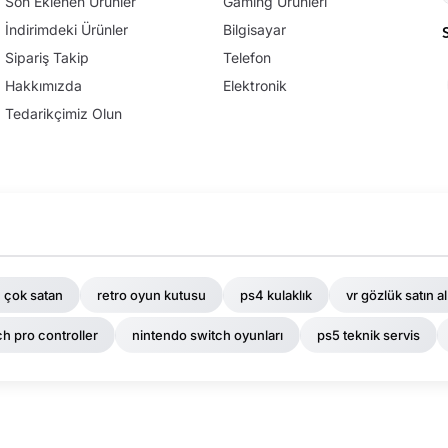
Son Eklenen Ürünler
Gaming Ürünleri
İndirimdeki Ürünler
Bilgisayar
Sipariş Takip
Telefon
Hakkımızda
Elektronik
Tedarikçimiz Olun
 çok satan
retro oyun kutusu
ps4 kulaklık
vr gözlük satın al
h pro controller
nintendo switch oyunları
ps5 teknik servis