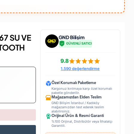
67 SU VE
GND Bilişim
GÜVENLİ SATICI
ETOOTH
9.8
1.590 değerlendirme
Özel Korumalı Paketleme
Kargonuz kırılmaya karşı özel korumalı
paketle gönderilir.
Mağazamızdan Elden Teslim
GND Bilişim İstanbul / Kadıköy
mağazamızdan test ederek teslim
alabilirsiniz.
Orijinal Ürün & Resmi Garanti
%100 Orijinal, Distribütör veya İthalatçı
Garantili.