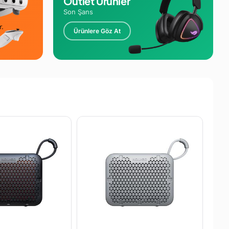
Outlet Ürünler
Son Şans
r.
Ürünlere Göz At