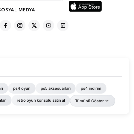
SOSYAL MEDYA
rı
ps4 oyun
ps5 aksesuarları
ps4 indirim
atan
retro oyun konsolu satın al
Tümünü Göster