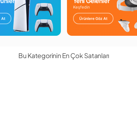
ünler
Yeni Gelenler
Keşfedin
 At
Ürünlere Göz At
Bu Kategorinin En Çok Satanları