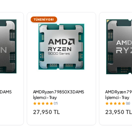
TÜKENİYOR!
3D AM5
AMD Ryzen 7 9850X3D AM5
AMD Ryzen 7
İşlemci - Tray
İşlemci - Tray
(7)
(8)
27,950 TL
23,950 T