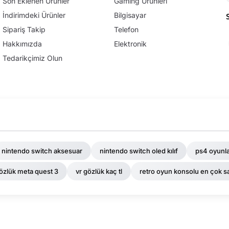
Son Eklenen Ürünler
Gaming Ürünleri
İndirimdeki Ürünler
Bilgisayar
Sipariş Takip
Telefon
Hakkımızda
Elektronik
Tedarikçimiz Olun
nintendo switch aksesuar
nintendo switch oled kılıf
ps4 oyunla
gözlük meta quest 3
vr gözlük kaç tl
retro oyun konsolu en çok s