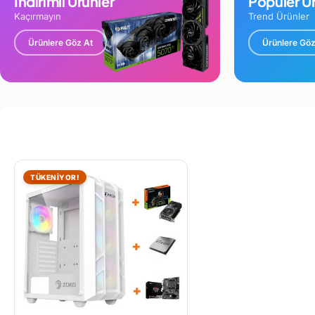
İndirimli Ürünler
Popüler Ür
Kaçırmayın
Trend Ürünler
Ürünlere Göz At
Ürünlere Göz
TÜKENİYOR!