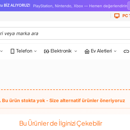
PlayStation, Nintendo, Xbox — Hemen değerlendirin
zu BİZ ALIYORUZ!
PC 
Telefon
Elektronik
Ev Aletleri
Bu Ürünler de İlginizi Çekebilir