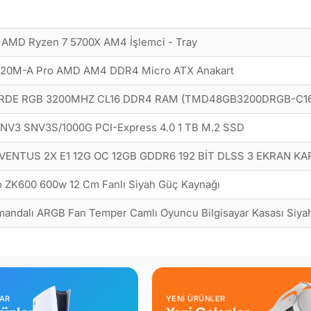
AMD Ryzen 7 5700X AM4 İşlemci - Tray
20M-A Pro AMD AM4 DDR4 Micro ATX Anakart
DE RGB 3200MHZ CL16 DDR4 RAM (TMD48GB3200DRGB-C16
 NV3 SNV3S/1000G PCI-Express 4.0 1 TB M.2 SSD
VENTUS 2X E1 12G OC 12GB GDDR6 192 BİT DLSS 3 EKRAN KA
 ZK600 600w 12 Cm Fanlı Siyah Güç Kaynağı
andalı ARGB Fan Temper Camlı Oyuncu Bilgisayar Kasası Siya
LAR
YENİ ÜRÜNLER