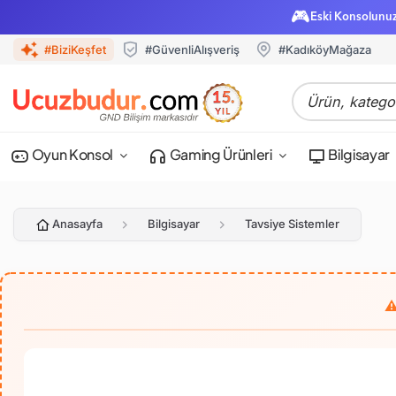
🎮
Eski Konsolunu
#BiziKeşfet
#GüvenliAlışveriş
#KadıköyMağaza
Oyun Konsol
Gaming Ürünleri
Bilgisayar
Anasayfa
Bilgisayar
Tavsiye Sistemler