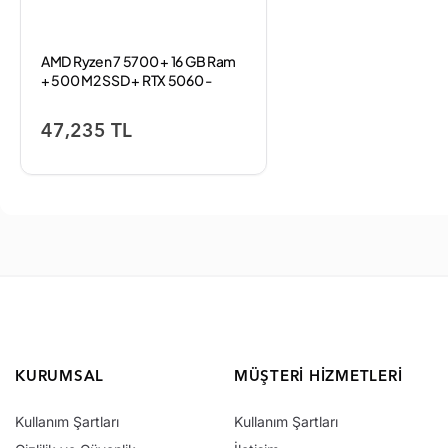
AMD Ryzen 7 5700 + 16 GB Ram
+ 500 M2 SSD + RTX 5060 -
SHB43
47,235 TL
KURUMSAL
MÜŞTERI HIZMETLERI
Kullanım Şartları
Kullanım Şartları