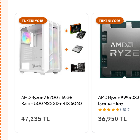
TÜKENİYOR!
TÜKENİYOR!
AMD Ryzen 7 5700 + 16 GB
AMD Ryzen 9 9950X
Ram + 500 M2 SSD + RTX 5060
İşlemci - Tray
- SHB43
(16)
47,235 TL
36,950 TL