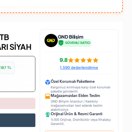
1TB
GND Bilişim
GÜVENLİ SATICI
RI SİYAH
9.8
1.590 değerlendirme
,187
TL
Özel Korumalı Paketleme
Kargonuz kırılmaya karşı özel korumalı
paketle gönderilir.
Mağazamızdan Elden Teslim
GND Bilişim İstanbul / Kadıköy
mağazamızdan test ederek teslim
alabilirsiniz.
Orijinal Ürün & Resmi Garanti
%100 Orijinal, Distribütör veya İthalatçı
Garantili.