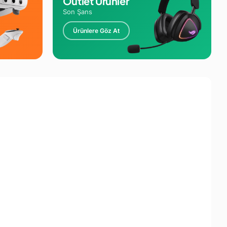
Outlet Ürünler
Son Şans
Ürünlere Göz At