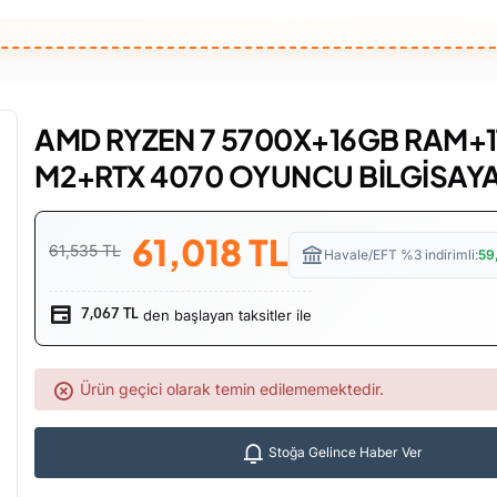
AMD RYZEN 7 5700X+16GB RAM+
M2+RTX 4070 OYUNCU BİLGİSAYA
61,018
TL
61,535 TL
Havale/EFT %3 indirimli:
59
den başlayan taksitler ile
7,067 TL
Ürün geçici olarak temin edilememektedir.
Stoğa Gelince Haber Ver