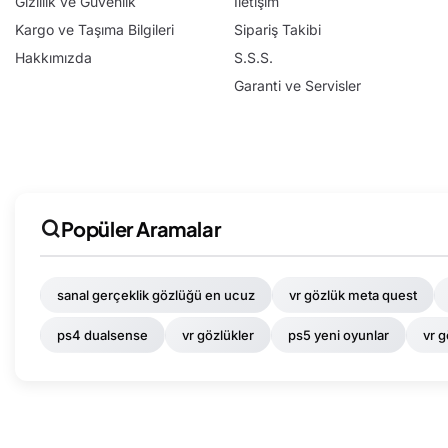
Gizlilik ve Güvenlik
İletişim
Kargo ve Taşıma Bilgileri
Sipariş Takibi
Hakkımızda
S.S.S.
Garanti ve Servisler
Popüler Aramalar
sanal gerçeklik gözlüğü en ucuz
vr gözlük meta quest
ps4 dualsense
vr gözlükler
ps5 yeni oyunlar
vr 