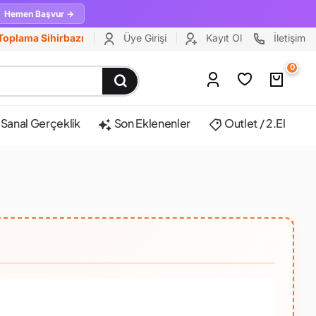
Hemen Başvur →
Toplama Sihirbazı
Üye Girişi
Kayıt Ol
İletişim
0
Sanal Gerçeklik
Son Eklenenler
Outlet / 2.El