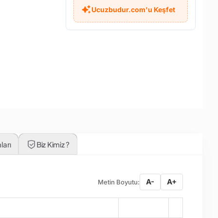
Ucuzbudur.com'u Keşfet
ları
Biz Kimiz ?
A-
A+
Metin Boyutu:
Miktar