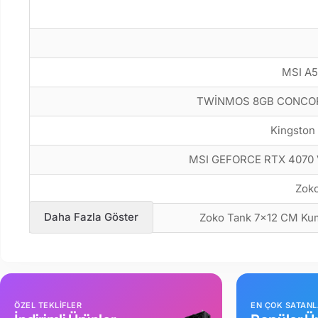
MSI A5
TWİNMOS 8GB CONCOR
Kingston
MSI GEFORCE RTX 4070 
Zoko
Daha Fazla Göster
Zoko Tank 7x12 CM Kum
ÖZEL TEKLİFLER
EN ÇOK SATAN