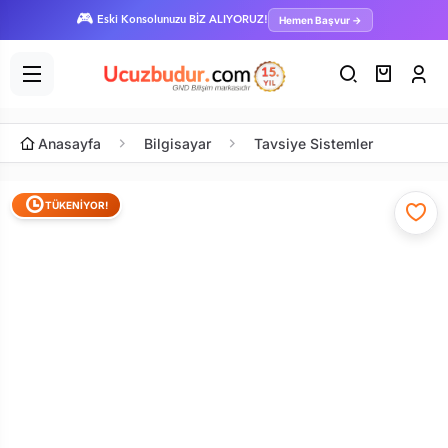
🎮
Hemen Başvur →
Eski Konsolunuzu BİZ ALIYORUZ!
Anasayfa
Bilgisayar
Tavsiye Sistemler
TÜKENİYOR!