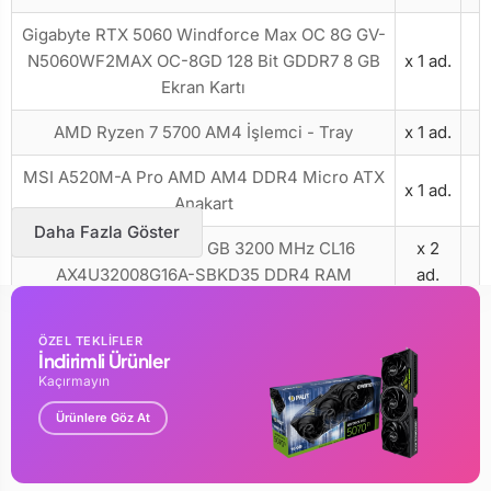
Gigabyte RTX 5060 Windforce Max OC 8G GV-
N5060WF2MAX OC-8GD 128 Bit GDDR7 8 GB
x 1 ad.
Ekran Kartı
AMD Ryzen 7 5700 AM4 İşlemci - Tray
x 1 ad.
MSI A520M-A Pro AMD AM4 DDR4 Micro ATX
x 1 ad.
Anakart
Daha Fazla Göster
XPG Gammix D35 8 GB 3200 MHz CL16
x 2
AX4U32008G16A-SBKD35 DDR4 RAM
ad.
Crucial E100 CT480E100SSD8 PCI-Express 4.0
x 1 ad.
ÖZEL TEKLİFLER
480 GB M.2 SSD
İndirimli Ürünler
Kaçırmayın
Zoko ZK600 600w 12 Cm Fanlı Siyah Güç
x 1 ad.
Kaynağı
Ürünlere Göz At
Ultimate Gaming Performance Bundle