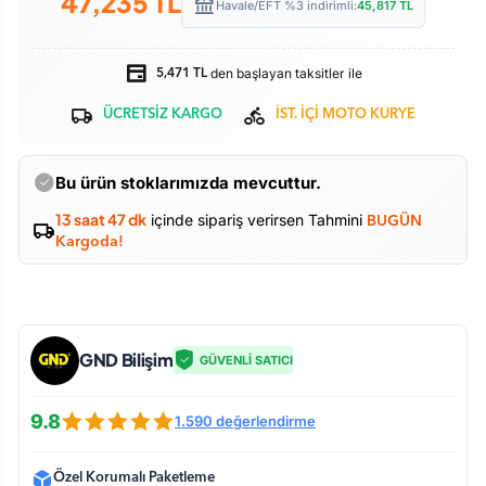
47,235
TL
Havale/EFT %3 indirimli:
45,817
TL
den başlayan taksitler ile
5,471 TL
ÜCRETSİZ KARGO
İST. İÇİ MOTO KURYE
Bu ürün stoklarımızda mevcuttur.
13 saat 47 dk
içinde sipariş verirsen Tahmini
BUGÜN
Kargoda!
GND Bilişim
GÜVENLİ SATICI
9.8
1.590 değerlendirme
Özel Korumalı Paketleme