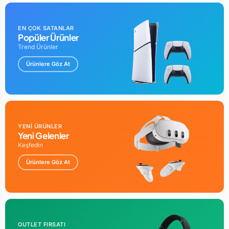
Bu eşsiz paketle oyun dünyasına adım atın!
Zoko Hunter
ARGB Fanlı Beyaz ATX Oyuncu Kasası
sayesinde göz alıcı bir
EN ÇOK SATANLAR
Popüler Ürünler
tasarım ve güçlü soğutma kapasitesi elde edin.
Gigabyte RTX
Trend Ürünler
5060 Windforce Max OC 8G
ekran kartı ile olağanüstü
Ürünlere Göz At
görsellik ve performansı deneyimleyin.
AMD Ryzen 7 5700
AM4 İşlemci
, üstün işlem gücü sağlayarak en zorlu görevlerin
üstesinden gelmenizi kolaylaştırır.
Bu pakette ayrıca %100 uyumlu
MSI A520M-A Pro AMD AM4
DDR4 Micro ATX Anakart
bulunur.
XPG GAMMİX D35 8 GB
YENİ ÜRÜNLER
3200 MHZ CL16 DDR4 RAM (2 adet)
ve
Crucial E100 480 GB
Yeni Gelenler
M.2 SSD
ile daha hızlı ve akıcı oyun deneyimi yaşayın. Tüm
Keşfedin
bu donanımları güvenli ve etkili bir şekilde çalıştırmak için
Ürünlere Göz At
Zoko ZK600 600w Güç Kaynağı
dahil edilmiştir. Şimdi bu
fırsatı kaçırmayın ve oyun performansınızı bir üst seviyeye
taşıyın!
OUTLET FIRSATI