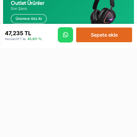
Outlet Ürünler
Son Şans
Ürünlere Göz At
47,235
TL
Sepete ekle
Havale/EFT ile:
45,817
TL
KURUMSAL
MÜŞTERI HIZMETLERI
Kullanım Şartları
Kullanım Şartları
Gizlilik ve Güvenlik
İletişim
Kargo ve Taşıma Bilgileri
Sipariş Takibi
Hakkımızda
S.S.S.
Garanti ve Servisler