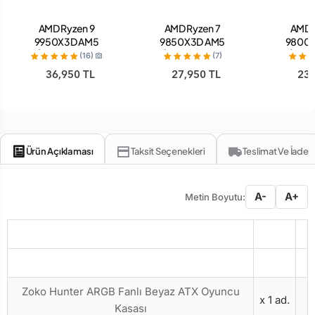
AMD Ryzen 9
AMD Ryzen 7
AMD 
9950X3D AM5
9850X3D AM5
9800
İşlemci - Tray
İşlemci - Tray
İşlemc
(16)
(7)
36,950 TL
27,950 TL
23,
Ürün Açıklaması
Taksit Seçenekleri
Teslimat Ve İade
A-
A+
Metin Boyutu:
Ürün Adı
Miktar
Zoko Hunter ARGB Fanlı Beyaz ATX Oyuncu
x 1 ad.
Kasası