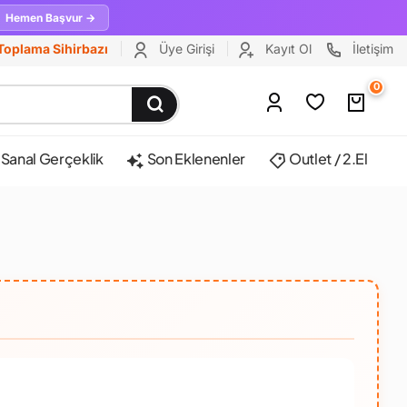
Hemen Başvur →
Toplama Sihirbazı
Üye Girişi
Kayıt Ol
İletişim
0
Sanal Gerçeklik
Son Eklenenler
Outlet / 2.El