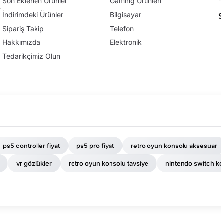
Son Eklenen Ürünler
Gaming Ürünleri
.
İndirimdeki Ürünler
Bilgisayar
Sipariş Takip
Telefon
Hakkımızda
Elektronik
Tedarikçimiz Olun
ps5 controller fiyat
ps5 pro fiyat
retro oyun konsolu aksesuar
vr gözlükler
retro oyun konsolu tavsiye
nintendo switch k