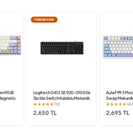
TÜKENİYOR!
avi RGB
Logitech G413 SE 920-010556
Aula F99 3 Mo
Magnetic
Tactile Switch Kablolu Mekanik
Swap Mekanik
nik
Oyuncu Klavyesi
Kablosuz Makr
(12)
(4)
2,650 TL
2,695 TL