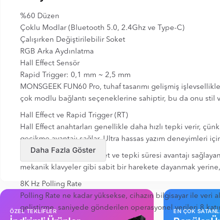
%60 Düzen
Çoklu Modlar (Bluetooth 5.0, 2.4Ghz ve Type-C)
Çalışırken Değiştirilebilir Soket
RGB Arka Aydınlatma
Hall Effect Sensör
Rapid Trigger: 0,1 mm ~ 2,5 mm
MONSGEEK FUN60 Pro, tuhaf tasarımı gelişmiş işlevsellikle b
çok modlu bağlantı seçeneklerine sahiptir, bu da onu stil ve
Hall Effect ve Rapid Trigger (RT)
Hall Effect anahtarları genellikle daha hızlı tepki verir, ç
gecikme avantajı sağlar. Ultra hassas yazım deneyimleri için
Daha Fazla Göster
Oyunculara hız, hassasiyet ve tepki süresi avantajı sağlaya
mekanik klavyeler gibi sabit bir harekete dayanmak yerine, 
8K Hz Polling Rate
Polling Rate ne kadar yüksekse, cihazın bilgisayar ile veri 
geliştirme, saniyede gönderilen operasyonel verileri 8 katın
ÖZEL TEKLİFLER
EN ÇOK SATAN