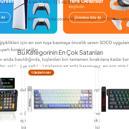
ünler
Yeni Gelenler
 mevcuttur (1K Hz 2.4G / 125 Hz Bluetooth)
Keşfedin
 At
Ürünlere Göz At
nar. 20°C ile 80°C arasında otomatik kalibrasyon özelliğine sahi
işiklikleri için en son tuşa basmaya öncelik veren SOCD uygulaması
arlı kontrol sağlar.
Bu Kategorinin En Çok Satanları
 anda basıldığında, tuşlardan biri tamamen bırakılana kadar kara
ğin, sol (←) ve sağ (→) tuşlarına art arda basarsanız, en son giriş
TÜKENİYOR!
 tetikler, daha derin bir basış eylem 2’yi etkinleştirir ve tuşun bır
llik sağlar. Bu özellik, özellikle özelleştirilebilir ve kompakt klav
ında avantaj sağlayabilir. Mod Tap, oyun oynamak için kolaylık sa
Tek bir tuşa basmak iki işlev sağlayabilir: bir işlev için tuşu basılı