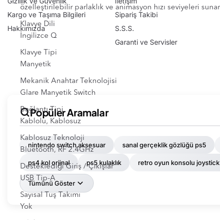
Gizlilik ve Güvenlik
İletişim
özelleştirilebilir parlaklık ve animasyon hızı seviyeleri sunar
Kargo ve Taşıma Bilgileri
Sipariş Takibi
Klavye Dili
Hakkımızda
S.S.S.
İngilizce Q
Garanti ve Servisler
Klavye Tipi
Manyetik
Mekanik Anahtar Teknolojisi
Glare Manyetik Switch
Popüler Aramalar
Bağlantı Tipi
Kablolu, Kablosuz
Kablosuz Teknoloji
nintendo switch aksesuar
sanal gerçeklik gözlüğü ps5
Bluetooth, RF 2.4GHz
ps4 kol orjinal
ps5 kulaklık
retro oyun konsolu joystick
Desteklediği Giriş / Çıkışlar
USB Tip-A
Tümünü Göster
Sayısal Tuş Takımı
Yok