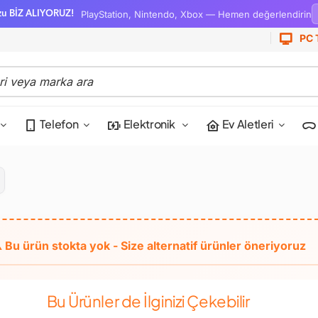
PlayStation, Nintendo, Xbox — Hemen değerlendirin
zu BİZ ALIYORUZ!
PC 
Telefon
Elektronik
Ev Aletleri
Bu Ürünler de İlginizi Çekebilir