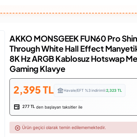
AKKO MONSGEEK FUN60 Pro Shi
Through White Hall Effect Manyeti
8K Hz ARGB Kablosuz Hotswap Me
Gaming Klavye
2,395
TL
Havale/EFT %3 indirimli:
2,323
TL
den başlayan taksitler ile
277 TL
Ürün geçici olarak temin edilememektedir.