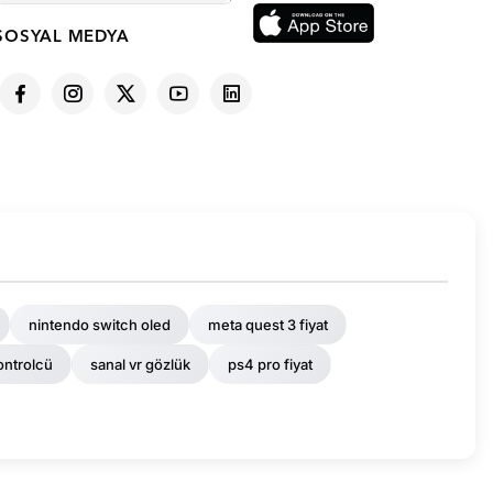
SOSYAL MEDYA
nintendo switch oled
meta quest 3 fiyat
ontrolcü
sanal vr gözlük
ps4 pro fiyat