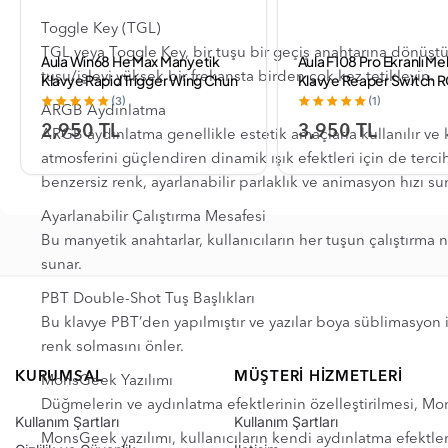
Toggle Key (TGL)
TGL veya Toggle Key, bir tuşu bir geçiş anahtarına dönüştürür
Aula Win68 He Max Manyetik
Aula F108 Pro Ekranlı M
tuşu/işlevi yüksek bir frekansta birden çok kez tetikleyin.
Klavye Rapid Trigger Wing Chun
Klavye Reaper Switch 
Switch 8000Hz RGB TKL Hot
Swap 8000mAh Makro
(3)
(1)
ARGB Aydınlatma
Swap Oyuncu Klavyesi Kırmızı
Oyuncu Klavyesi Siyah
2,950 TL
3,950 TL
ARGB aydınlatma genellikle estetik amaçlarla kullanılır ve k
atmosferini güçlendiren dinamik ışık efektleri için de terci
benzersiz renk, ayarlanabilir parlaklık ve animasyon hızı su
Ayarlanabilir Çalıştırma Mesafesi
Bu manyetik anahtarlar, kullanıcıların her tuşun çalıştırma
sunar.
PBT Double-Shot Tuş Başlıkları
Bu klavye PBT’den yapılmıştır ve yazılar boya süblimasyon 
renk solmasını önler.
KURUMSAL
MÜŞTERI HIZMETLERI
MonsGeek Yazılımı
Düğmelerin ve aydınlatma efektlerinin özelleştirilmesi, Mo
Kullanım Şartları
Kullanım Şartları
MonsGeek yazılımı, kullanıcıların kendi aydınlatma efektler