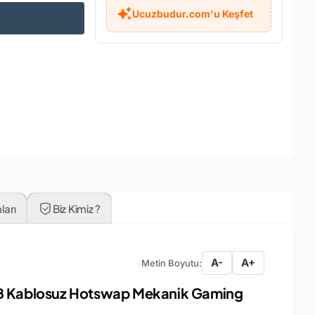
Ucuzbudur.com'u Keşfet
ları
Biz Kimiz ?
A-
A+
Metin Boyutu:
B Kablosuz Hotswap Mekanik Gaming