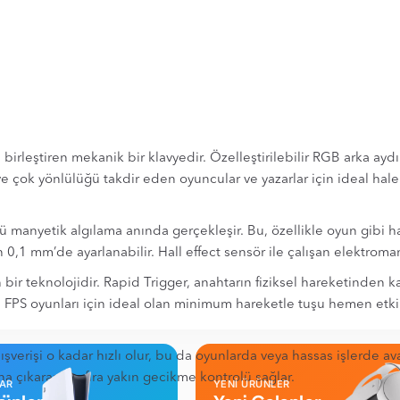
irleştiren mekanik bir klavyedir. Özelleştirilebilir RGB arka ayd
 çok yönlülüğü takdir eden oyuncular ve yazarlar için ideal hale g
ünkü manyetik algılama anında gerçekleşir. Bu, özellikle oyun gibi 
 0,1 mm’de ayarlanabilir. Hall effect sensör ile çalışan elektroma
n bir teknolojidir. Rapid Trigger, anahtarın fiziksel hareketinden
FPS oyunları için ideal olan minimum hareketle tuşu hemen etkinle
alışverişi o kadar hızlı olur, bu da oyunlarda veya hassas işlerde a
a çıkararak sıfıra yakın gecikme kontrolü sağlar.
LAR
YENİ ÜRÜNLER