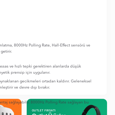
ınlatma, 8000Hz Polling Rate, Hall-Effect sensörü ve
etirir.
hassas ve hızlı tepki gerektiren alanlarda düşük
nyetik prensip için uygulanır.
 kaynaklanan gecikmeleri ortadan kaldırır. Geleneksel
ştirir ve devre dışı bırakır.
vantaj sağlayabilir. 8000Hz Polling Rate sağlayan bu
OUTLET FIRSATI