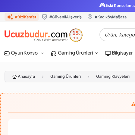
🎮
Eski Konsolunu
#BiziKeşfet
#GüvenliAlışveriş
#KadıköyMağaza
Oyun Konsol
Gaming Ürünleri
Bilgisayar
Anasayfa
Gaming Ürünleri
Gaming Klavyeleri