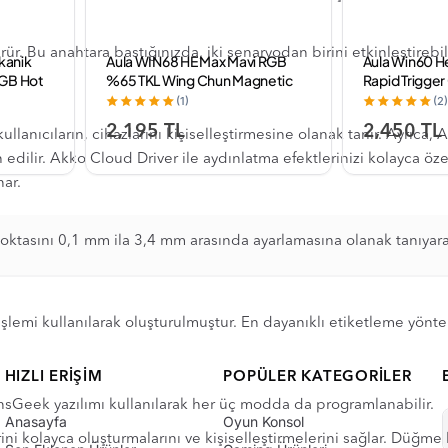
. Bu anahtara bastığınızda, iki senaryodan birini etkinleştirebilir
ekanik
Aula WIN68 HE Max Mavi RGB
Aula Win60 H
RGB Hot
%65 TKL Wing Chun Magnetic
Rapid Trigge
lu
Switch Kablolu Mekanik Oyuncu
8000Hz RGB 
(1)
(2)
Klavyesi
Oyuncu Klavy
2,195 TL
2,450 TL
ullanıcıların, cihazlarını kişiselleştirmesine olanak tanır. Ayrıc
h edilir. Akko Cloud Driver ile aydınlatma efektlerinizi kolayca öz
nar.
 noktasını 0,1 mm ila 3,4 mm arasında ayarlamasına olanak tanıyar
işlemi kullanılarak oluşturulmuştur. En dayanıklı etiketleme yön
HIZLI ERIŞIM
POPÜLER KATEGORILER
nsGeek yazılımı kullanılarak her üç modda da programlanabilir.
Anasayfa
Oyun Konsol
ini kolayca oluşturmalarını ve kişiselleştirmelerini sağlar. Düğm