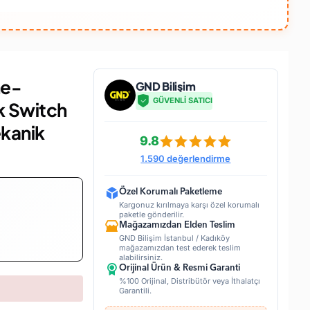
ne-
GND Bilişim
GÜVENLİ SATICI
k Switch
kanik
9.8
1.590 değerlendirme
Özel Korumalı Paketleme
Kargonuz kırılmaya karşı özel korumalı
paketle gönderilir.
Mağazamızdan Elden Teslim
GND Bilişim İstanbul / Kadıköy
mağazamızdan test ederek teslim
alabilirsiniz.
Orijinal Ürün & Resmi Garanti
%100 Orijinal, Distribütör veya İthalatçı
Garantili.