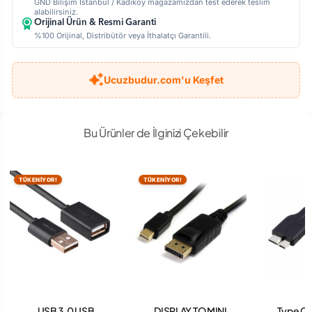
GND Bilişim İstanbul / Kadıköy mağazamızdan test ederek teslim
alabilirsiniz.
Orijinal Ürün & Resmi Garanti
%100 Orijinal, Distribütör veya İthalatçı Garantili.
Ucuzbudur.com'u Keşfet
Bu Ürünler de İlginizi Çekebilir
TÜKENİYOR!
TÜKENİYOR!
USB 3.0 USB
DISPLAY TO MINI
Type C 