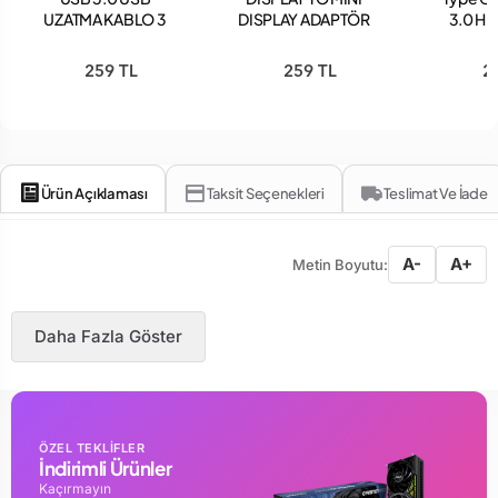
UZATMA KABLO 3
DISPLAY ADAPTÖR
3.0 HD
METRE
M
259 TL
259 TL
2
Ürün Açıklaması
Taksit Seçenekleri
Teslimat Ve İade
A-
A+
Metin Boyutu:
Daha Fazla Göster
ÖZEL TEKLİFLER
İndirimli Ürünler
Kaçırmayın