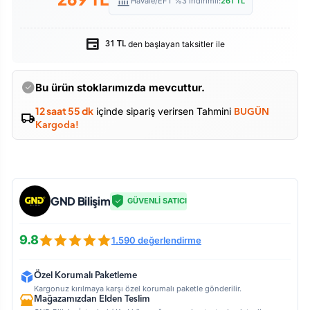
Havale/EFT %3 indirimli:
261
TL
den başlayan taksitler ile
31 TL
Bu ürün stoklarımızda mevcuttur.
12 saat 55 dk
içinde sipariş verirsen Tahmini
BUGÜN
Kargoda!
GND Bilişim
GÜVENLİ SATICI
9.8
1.590 değerlendirme
Özel Korumalı Paketleme
Kargonuz kırılmaya karşı özel korumalı paketle gönderilir.
Mağazamızdan Elden Teslim