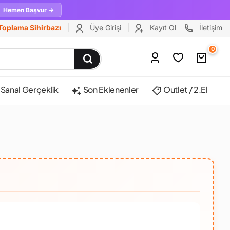
Hemen Başvur →
Toplama Sihirbazı
Üye Girişi
Kayıt Ol
İletişim
0
Sanal Gerçeklik
Son Eklenenler
Outlet / 2.El