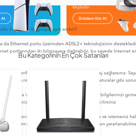
ünler
Yeni Gelenler
Keşfedin
 At
Ürünlere Göz At
in Üstelik iki bilgisayar aynı anda!!!
da Ethernet portu üzerinden ADSL2+ teknolojisinin desteklediğ
et portlarından iki bilgi­sayara dağıtabilir, bu sayede Internet er
Bu Kategorinin En Çok Satanları
itli ADSL tarifesi kullanıyorsanız büyük bir avantaj sağlarsınız. Say
ullanabilirsiniz. Böylelikle limit aşımı ve yüksek faturalar gibi soru
gisayarınıza takmanız ve sadece ADSL abonelik bilgilerinizi girmen
e modeminizin ayarlarını kolay bir şekilde yapabilirsiniz
nde bir güncelleme olduğunda sizi bilgilendirir ve istemeniz ha
k performansı almak ve en yeni teknolojilerden yararlanabilmek