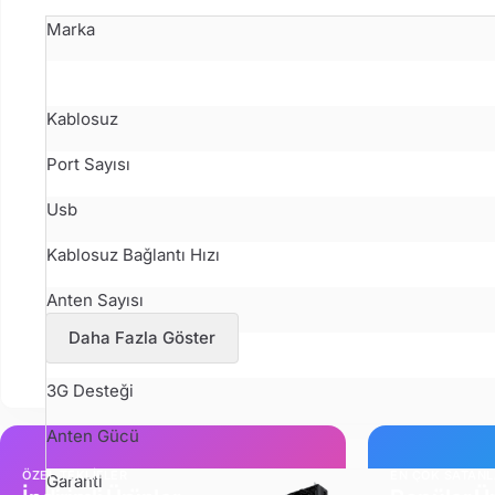
Marka
Kablosuz
Port Sayısı
Usb
Kablosuz Bağlantı Hızı
Anten Sayısı
Daha Fazla Göster
Adsl 2+ Desteği
3G Desteği
Anten Gücü
ÖZEL TEKLİFLER
EN ÇOK SATAN
Garanti