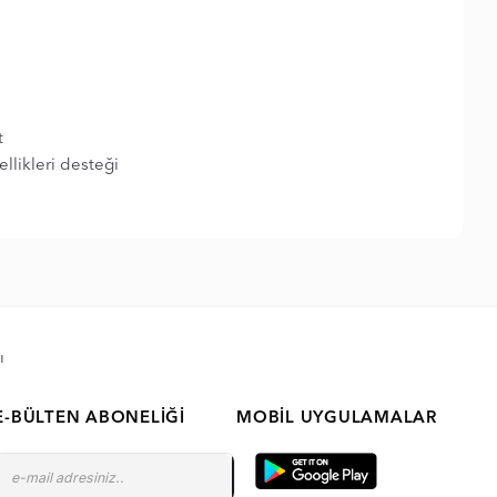
t
llikleri desteği
ı
E-BÜLTEN ABONELIĞI
MOBIL UYGULAMALAR