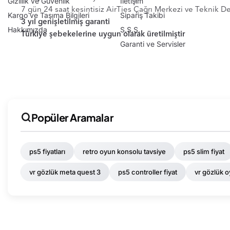
Gizlilik ve Güvenlik
İletişim
7 gün 24 saat kesintisiz AirTies Çağrı Merkezi ve Teknik 
Kargo ve Taşıma Bilgileri
Sipariş Takibi
3 yıl genişletilmiş garanti
Hakkımızda
S.S.S.
Türkiye şebekelerine uygun olarak üretilmiştir
Garanti ve Servisler
Popüler Aramalar
ps5 fiyatları
retro oyun konsolu tavsiye
ps5 slim fiyat
vr gözlük meta quest 3
ps5 controller fiyat
vr gözlük 