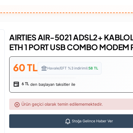
AIRTIES AIR-5021 ADSL2+ KABLOL
ETH 1 PORT USB COMBO MODEM
60
TL
Havale/EFT %3 indirimli:
58
TL
den başlayan taksitler ile
6 TL
Ürün geçici olarak temin edilememektedir.
Stoğa Gelince Haber Ver