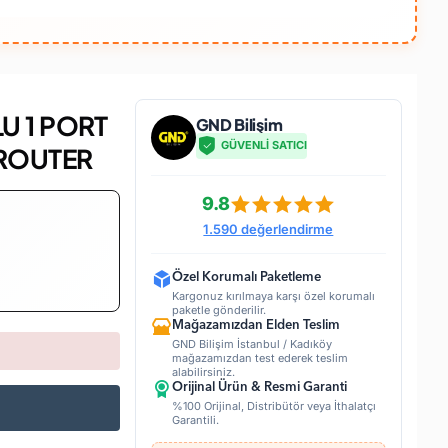
U 1 PORT
GND Bilişim
GÜVENLİ SATICI
 ROUTER
9.8
1.590 değerlendirme
Özel Korumalı Paketleme
Kargonuz kırılmaya karşı özel korumalı
paketle gönderilir.
Mağazamızdan Elden Teslim
GND Bilişim İstanbul / Kadıköy
mağazamızdan test ederek teslim
alabilirsiniz.
Orijinal Ürün & Resmi Garanti
%100 Orijinal, Distribütör veya İthalatçı
Garantili.