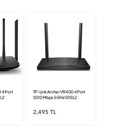
 4 Port
TP-Link Archer VR400 4 Port
SL2
1200 Mbps 5GHz VDSL2
Modem
2,495 TL