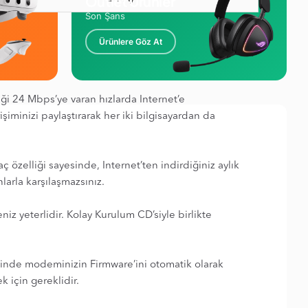
Outlet Ürünler
Son Şans
Ürünlere Göz At
i 24 Mbps’ye varan hızlarda Internet’e
işiminizi paylaştırarak her iki bilgisayardan da
aç özelliği sayesinde, Internet’ten indirdiğiniz aylık
nlarla karşılaşmazsınız.
iz yeterlidir. Kolay Kurulum CD’siyle birlikte
linde modeminizin Firmware’ini otomatik olarak
 için gereklidir.