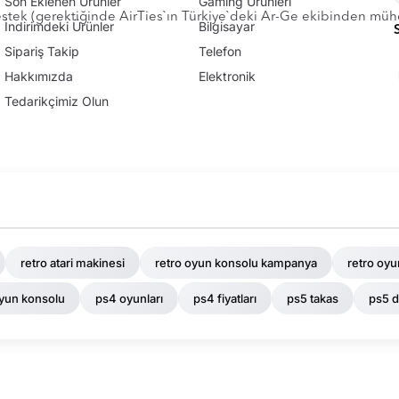
Son Eklenen Ürünler
Gaming Ürünleri
Destek (gerektiğinde AirTies`ın Türkiye`deki Ar-Ge ekibinden müh
İndirimdeki Ürünler
Bilgisayar
Sipariş Takip
Telefon
Hakkımızda
Elektronik
Tedarikçimiz Olun
retro atari makinesi
retro oyun konsolu kampanya
retro oyu
oyun konsolu
ps4 oyunları
ps4 fiyatları
ps5 takas
ps5 di