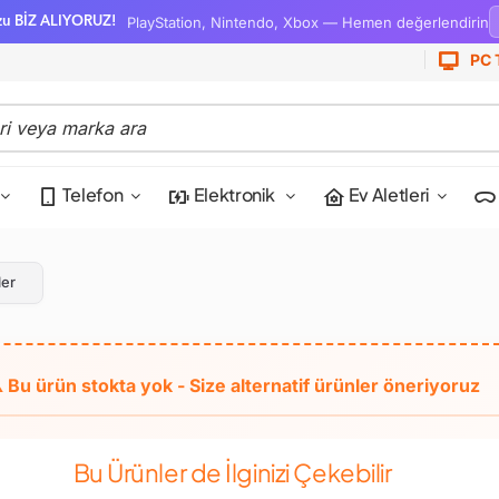
PlayStation, Nintendo, Xbox — Hemen değerlendirin
zu BİZ ALIYORUZ!
PC 
Telefon
Elektronik
Ev Aletleri
er
Bu Ürünler de İlginizi Çekebilir