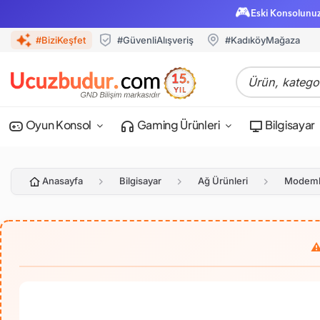
🎮
Eski Konsolunu
#BiziKeşfet
#GüvenliAlışveriş
#KadıköyMağaza
Oyun Konsol
Gaming Ürünleri
Bilgisayar
Anasayfa
Bilgisayar
Ağ Ürünleri
Modeml