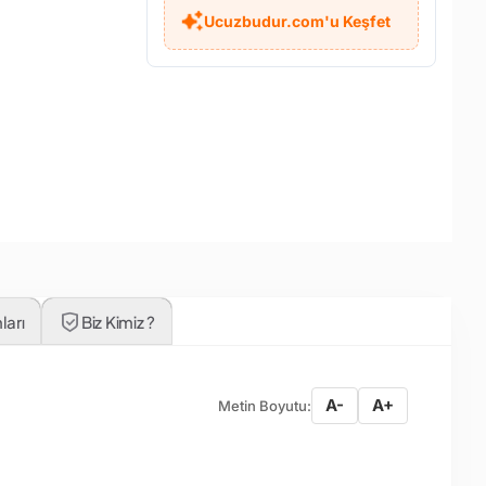
Ucuzbudur.com'u Keşfet
ları
Biz Kimiz ?
A-
A+
Metin Boyutu: