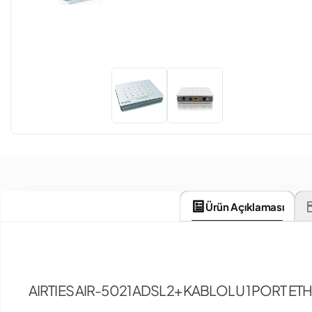
Ürün Açıklaması
AIRTIES AIR-5021 ADSL2+ KABLOLU 1 PORT 