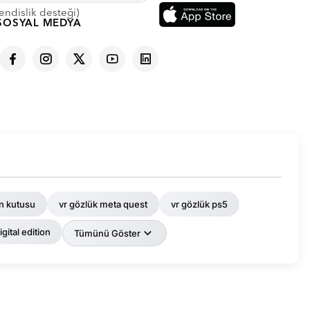
endislik desteği)
SOSYAL MEDYA
n kutusu
vr gözlük meta quest
vr gözlük ps5
gital edition
Tümünü Göster