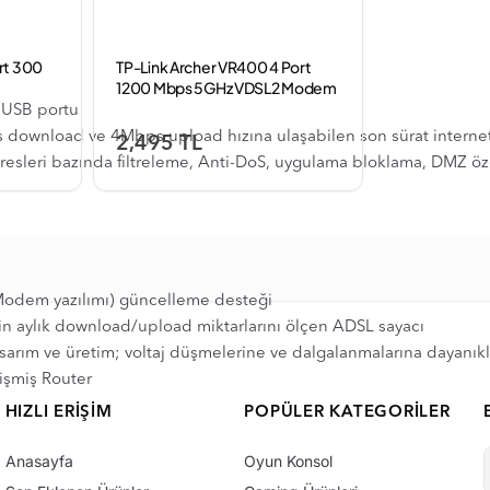
rt 300
TP-Link Archer VR400 4 Port
1200 Mbps 5GHz VDSL2 Modem
 USB portu
s download ve 4Mbps upload hızına ulaşabilen son sürat interne
2,495 TL
resleri bazında filtreleme, Anti-DoS, uygulama bloklama, DMZ öze
(Modem yazılımı) güncelleme desteği
 için aylık download/upload miktarlarını ölçen ADSL sayacı
tasarım ve üretim; voltaj düşmelerine ve dalgalanmalarına dayanıkl
işmiş Router
HIZLI ERIŞIM
POPÜLER KATEGORILER
Anasayfa
Oyun Konsol