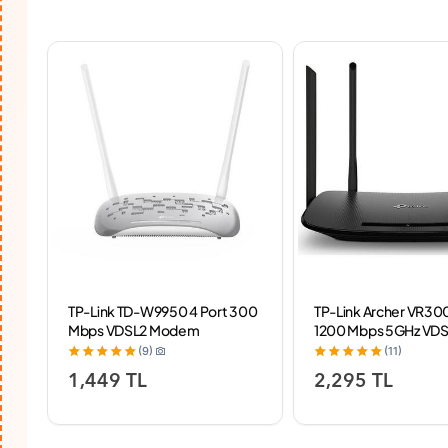
TP-Link TD-W9950 4 Port 300
TP-Link Archer VR300
Mbps VDSL2 Modem
1200 Mbps 5GHz VD
Modem
(9)
(11)
1,449 TL
2,295 TL