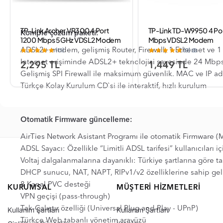
TP-Link Archer VR300 4 Port
TP-Link TD-W9950 4 Po
Komple çözüm paketi:
1200 Mbps 5GHz VDSL2 Modem
Mbps VDSL2 Modem
(11)
(9)
ADSL2+ modem, gelişmiş Router, Firewall, 1 Ethernet ve 1
Internet erişiminde ADSL2+ teknolojisi sayesinde 24 Mbp
2,295 TL
1,449 TL
Gelişmiş SPI Firewall ile maksimum güvenlik. MAC ve IP ad
Türkçe Kolay Kurulum CD`si ile interaktif, hızlı kurulum
Otomatik Firmware güncelleme:
AirTies Network Asistant Programı ile otomatik Firmware 
ADSL Sayacı: Özellikle “Limitli ADSL tarifesi” kullanıcıları
Voltaj dalgalanmalarına dayanıklı: Türkiye şartlarına göre 
DHCP sunucu, NAT, NAPT, RIPv1/v2 özelliklerine sahip gel
8 Kanal PVC desteği
KURUMSAL
MÜŞTERI HIZMETLERI
VPN geçişi (pass-through)
Tak-Çalıştır özelliği (Universal Plug and Play - UPnP)
Kullanım Şartları
Kullanım Şartları
Türkçe Web tabanlı yönetim arayüzü