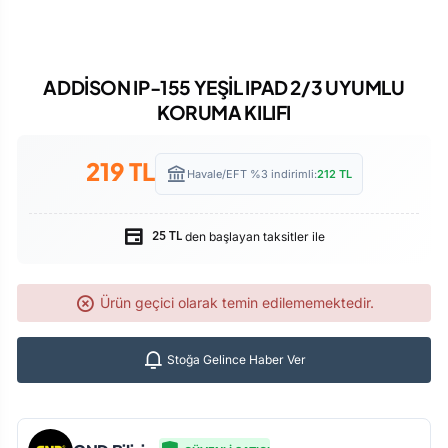
ADDİSON IP-155 YEŞİL IPAD 2/3 UYUMLU
KORUMA KILIFI
219
TL
Havale/EFT %3 indirimli:
212
TL
den başlayan taksitler ile
25 TL
Ürün geçici olarak temin edilememektedir.
Stoğa Gelince Haber Ver