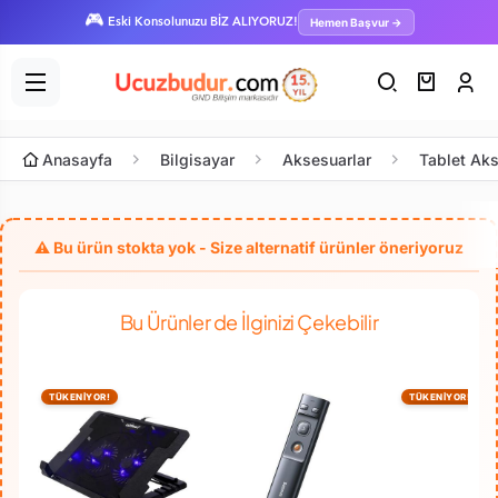
🎮
Hemen Başvur →
Eski Konsolunuzu BİZ ALIYORUZ!
Anasayfa
Bilgisayar
Aksesuarlar
Tablet Aks
Bu Ürünler de İlginizi Çekebilir
TÜKENİYOR!
TÜKENİYOR!