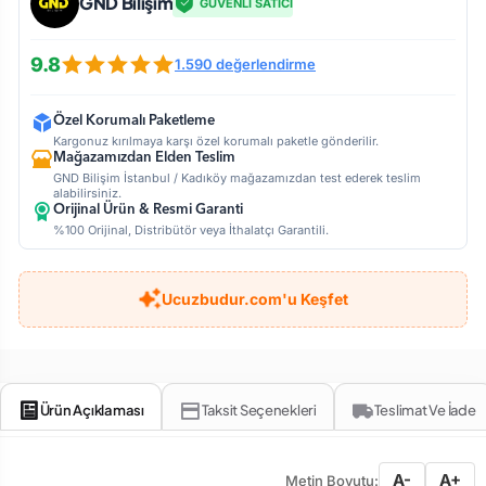
GND Bilişim
GÜVENLİ SATICI
9.8
1.590 değerlendirme
Özel Korumalı Paketleme
Kargonuz kırılmaya karşı özel korumalı paketle gönderilir.
Mağazamızdan Elden Teslim
GND Bilişim İstanbul / Kadıköy mağazamızdan test ederek teslim
alabilirsiniz.
Orijinal Ürün & Resmi Garanti
%100 Orijinal, Distribütör veya İthalatçı Garantili.
Ucuzbudur.com'u Keşfet
Ürün Açıklaması
Taksit Seçenekleri
Teslimat Ve İade
A-
A+
Metin Boyutu: