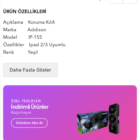
ÜRÜN ÖZELLİKLERİ
Açıklama Koruma Kılıfı
Marka Addison
Model IP-155
Özellikler Ipad 2/3 Uyumlu
Renk Yeşil
Daha Fazla Göster
ÖZEL TEKLİFLER
İndirimli Ürünler
Kaçırmayın
Ürünlere Göz At