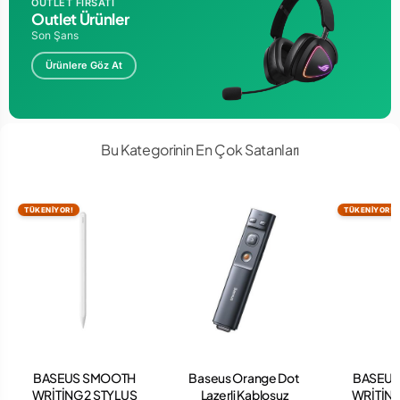
OUTLET FIRSATI
Outlet Ürünler
Son Şans
Ürünlere Göz At
Bu Kategorinin En Çok Satanları
TÜKENİYOR!
TÜKENİYOR!
BASEUS SMOOTH
Baseus Orange Dot
BASEU
WRİTİNG 2 STYLUS
Lazerli Kablosuz
WRİTİNG