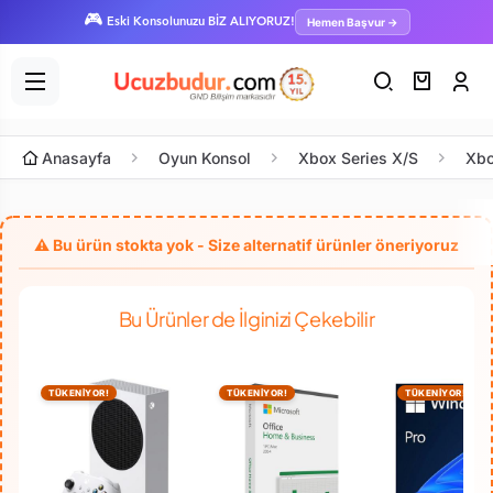
🎮
Hemen Başvur →
Eski Konsolunuzu BİZ ALIYORUZ!
Anasayfa
Oyun Konsol
Xbox Series X/S
Xbo
Bu Ürünler de İlginizi Çekebilir
TÜKENİYOR!
TÜKENİYOR!
TÜKENİYOR!