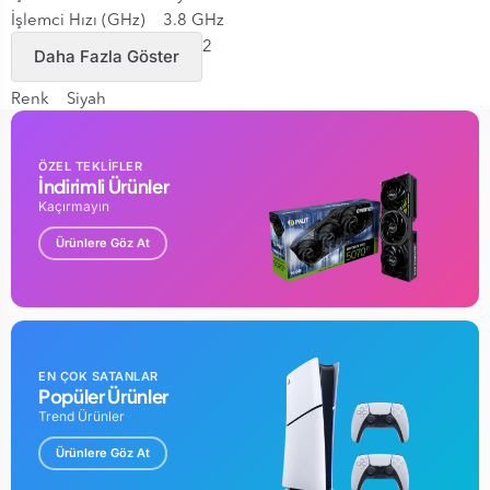
İşlemci Hızı (GHz) 3.8 GHz
İşlemci Teknolojisi Zen 2
Daha Fazla Göster
İşlemci Markası AMD
Renk Siyah
GARANTİ SÜRESİ : 12 AY
ÖZEL TEKLİFLER
İndirimli Ürünler
Kaçırmayın
Ürünlere Göz At
EN ÇOK SATANLAR
Popüler Ürünler
Trend Ürünler
Ürünlere Göz At