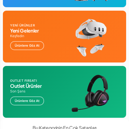
YENİ ÜRÜNLER
Yeni Gelenler
Keşfedin
Ürünlere Göz At
OUTLET FIRSATI
Outlet Ürünler
Son Şans
Ürünlere Göz At
Bu Kategorinin En Çok Satanları