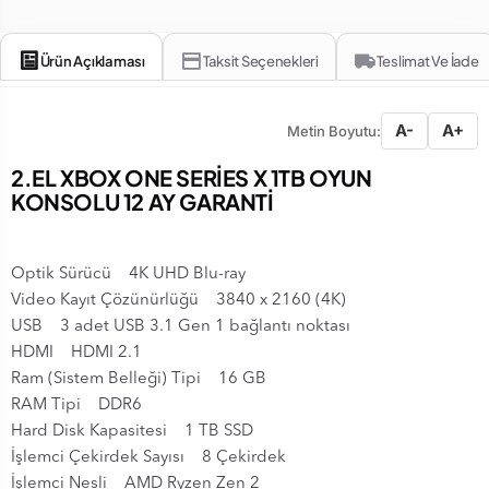
Ürün Açıklaması
Taksit Seçenekleri
Teslimat Ve İade
A-
A+
Metin Boyutu:
2.EL XBOX ONE SERİES X 1TB OYUN
KONSOLU 12 AY GARANTİ
Optik Sürücü 4K UHD Blu-ray
Video Kayıt Çözünürlüğü 3840 x 2160 (4K)
USB 3 adet USB 3.1 Gen 1 bağlantı noktası
HDMI HDMI 2.1
Ram (Sistem Belleği) Tipi 16 GB
RAM Tipi DDR6
Hard Disk Kapasitesi 1 TB SSD
İşlemci Çekirdek Sayısı 8 Çekirdek
İşlemci Nesli AMD Ryzen Zen 2