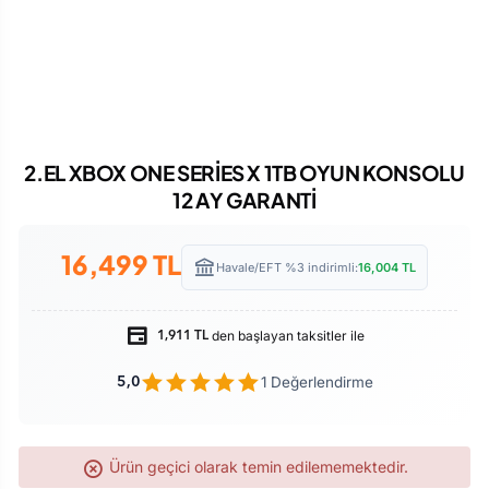
2.EL XBOX ONE SERİES X 1TB OYUN KONSOLU
12 AY GARANTİ
16,499
TL
Havale/EFT %3 indirimli:
16,004
TL
den başlayan taksitler ile
1,911 TL
1 Değerlendirme
5,0
Ürün geçici olarak temin edilememektedir.