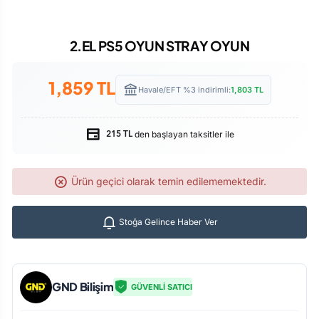
2.EL PS5 OYUN STRAY OYUN
1,859
TL
Havale/EFT %3 indirimli:
1,803
TL
den başlayan taksitler ile
215 TL
Ürün geçici olarak temin edilememektedir.
Stoğa Gelince Haber Ver
GND Bilişim
GÜVENLİ SATICI