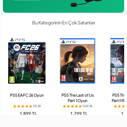
Bu Kategorinin En Çok Satanları
PS5 EA FC 26 Oyun
PS5 The Last of Us
PS5 The 
Part 1 Oyun
Part II 
O
(5)
(34)
1,899 TL
1,799 TL
1,