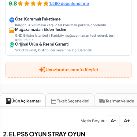
9.8
1.590 değerlendirme
Özel Korumalı Paketleme
Kargonuz kırılmaya karşı özel korumalı paketle gönderilir.
Mağazamızdan Elden Teslim
GND Bilişim İstanbul / Kadıköy mağazamızdan test ederek teslim
alabilirsiniz.
Orijinal Ürün & Resmi Garanti
%100 Orijinal, Distribütör veya İthalatçı Garantili.
Ucuzbudur.com'u Keşfet
Ürün Açıklaması
Taksit Seçenekleri
Teslimat Ve İade
A-
A+
Metin Boyutu:
2.EL PS5 OYUN STRAY OYUN