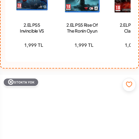
2.EL PS5
2.EL PS5 Rise Of
2.EL PS5 
Invincible VS
The Ronin Oyun
Clancy'
Oyun
Rainbow 
Siege x El
1,999 TL
1,999 TL
1,099 
Edition O
STOKTA YOK