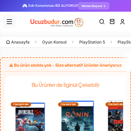
🎮
Hemen Başvur →
Eski Konsolunuzu BİZ ALIYORUZ!
Anasayfa
Oyun Konsol
PlayStation 5
PlaySt
Bu Ürünler de İlginizi Çekebilir
TÜKENİYOR!
TÜKENİYOR!
TÜKENİYOR!