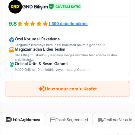
GND Bilişim
GÜVENLİ SATICI
9.8
1.590 değerlendirme
Özel Korumalı Paketleme
Kargonuz kırılmaya karşı özel korumalı paketle gönderilir.
Mağazamızdan Elden Teslim
GND Bilişim İstanbul / Kadıköy mağazamızdan test ederek teslim
alabilirsiniz.
Orijinal Ürün & Resmi Garanti
%100 Orijinal, Distribütör veya İthalatçı Garantili.
Ucuzbudur.com'u Keşfet
Ürün Açıklaması
Taksit Seçenekleri
Teslimat Ve İade