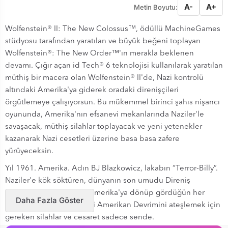
A-
A+
Metin Boyutu:
Wolfenstein® II: The New Colossus™, ödüllü MachineGames
stüdyosu tarafından yaratılan ve büyük beğeni toplayan
Wolfenstein®: The New Order™'ın merakla beklenen
devamı. Çığır açan id Tech® 6 teknolojisi kullanılarak yaratılan
müthiş bir macera olan Wolfenstein® II'de, Nazi kontrolü
altındaki Amerika'ya giderek oradaki direnişçileri
örgütlemeye çalışıyorsun. Bu mükemmel birinci şahıs nişancı
oyununda, Amerika'nın efsanevi mekanlarında Naziler'le
savaşacak, müthiş silahlar toplayacak ve yeni yetenekler
kazanarak Nazi cesetleri üzerine basa basa zafere
yürüyeceksin.
Yıl 1961. Amerika. Adın BJ Blazkowicz, lakabın “Terror-Billy”.
Naziler'e kök söktüren, dünyanın son umudu Direniş
örgütünün bir üyesisin. Amerika'ya dönüp gördüğün her
Daha Fazla Göster
Nazi'yi öldürmek ve ikinci Amerikan Devrimini ateşlemek için
gereken silahlar ve cesaret sadece sende.