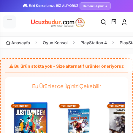
🎮
Hemen Başvur →
Eski Konsolunuzu BİZ ALIYORUZ!
Anasayfa
Oyun Konsol
PlayStation 4
PlaySt
Bu Ürünler de İlginizi Çekebilir
TÜKENİYOR!
TÜKENİYOR!
TÜKENİYOR!