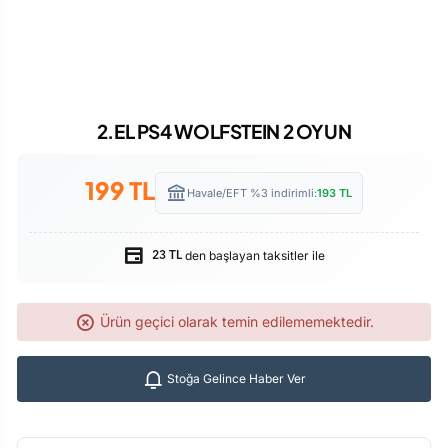
2.EL PS4 WOLFSTEIN 2 OYUN
199
TL
Havale/EFT %3 indirimli:
193
TL
den başlayan taksitler ile
23 TL
Ürün geçici olarak temin edilememektedir.
Stoğa Gelince Haber Ver