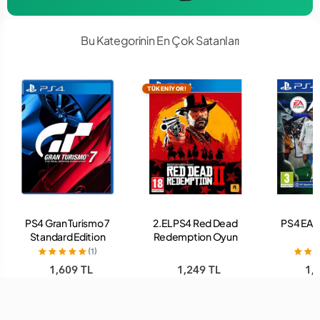
Bu Kategorinin En Çok Satanları
TÜKENİYOR!
PS4 Gran Turismo 7
2.EL PS4 Red Dead
PS4 EA 
Standard Edition
Redemption Oyun
Oyun
(1)
1,609 TL
1,249 TL
1,