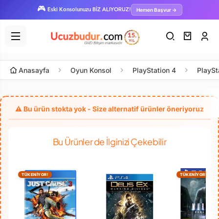
🎮
Hemen Başvur →
Eski Konsolunuzu BİZ ALIYORUZ!
Anasayfa
Oyun Konsol
PlayStation 4
PlaySt
Bu Ürünler de İlginizi Çekebilir
TÜKENİYOR!
TÜKENİYOR!