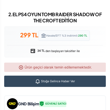
2.EL PS4 OYUN TOMB RAIDER SHADOW OF
THE CROFT EDİTİON
299
TL
Havale/EFT %3 indirimli:
290
TL
den başlayan taksitler ile
34 TL
Ürün geçici olarak temin edilememektedir.
Stoğa Gelince Haber Ver
GND Bilişim
GÜVENLİ SATICI