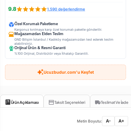
9.8
1.590 değerlendirme
Özel Korumalı Paketleme
Kargonuz kırılmaya karşı özel korumalı paketle gönderilir.
Mağazamızdan Elden Teslim
GND Bilişim İstanbul / Kadıköy mağazamızdan test ederek teslim
alabilirsiniz.
Orijinal Ürün & Resmi Garanti
%100 Orijinal, Distribütör veya İthalatçı Garantili.
Ucuzbudur.com'u Keşfet
Ürün Açıklaması
Taksit Seçenekleri
Teslimat Ve İade
A-
A+
Metin Boyutu: