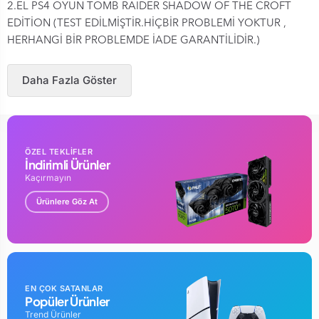
2.EL PS4 OYUN TOMB RAIDER SHADOW OF THE CROFT
EDİTİON (TEST EDİLMİŞTİR.HİÇBİR PROBLEMİ YOKTUR ,
HERHANGİ BİR PROBLEMDE İADE GARANTİLİDİR.)
Daha Fazla Göster
ÖZEL TEKLİFLER
İndirimli Ürünler
Kaçırmayın
Ürünlere Göz At
EN ÇOK SATANLAR
Popüler Ürünler
Trend Ürünler