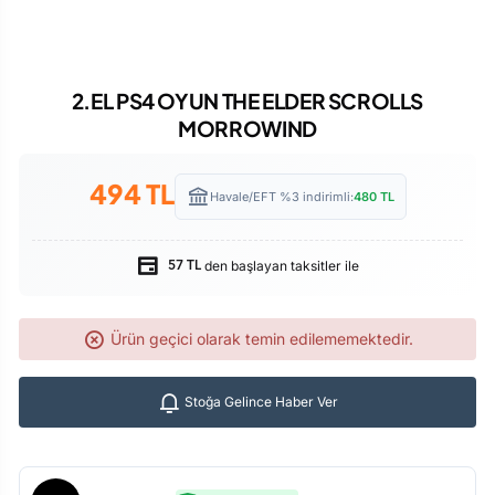
2.EL PS4 OYUN THE ELDER SCROLLS
MORROWIND
494
TL
Havale/EFT %3 indirimli:
480
TL
den başlayan taksitler ile
57 TL
Ürün geçici olarak temin edilememektedir.
Stoğa Gelince Haber Ver