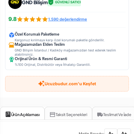
GND Bilişim
GÜVENLİ SATICI
9.8
1.590 değerlendirme
Özel Korumalı Paketleme
Kargonuz kırılmaya karşı özel korumalı paketle gönderilir.
Mağazamızdan Elden Teslim
GND Bilişim İstanbul / Kadıköy mağazamızdan test ederek teslim
alabilirsiniz.
Orijinal Ürün & Resmi Garanti
%100 Orijinal, Distribütör veya İthalatçı Garantili.
Ucuzbudur.com'u Keşfet
Ürün Açıklaması
Taksit Seçenekleri
Teslimat Ve İade
A-
A+
Metin Boyutu: