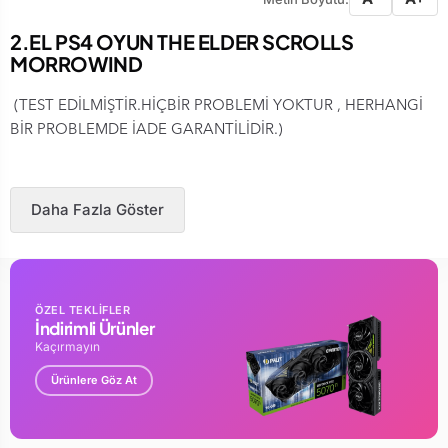
2.EL PS4 OYUN THE ELDER SCROLLS
MORROWIND
(TEST EDİLMİŞTİR.HİÇBİR PROBLEMİ YOKTUR , HERHANGİ
BİR PROBLEMDE İADE GARANTİLİDİR.)
Daha Fazla Göster
ÖZEL TEKLİFLER
İndirimli Ürünler
Kaçırmayın
Ürünlere Göz At