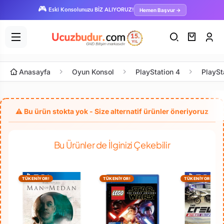
🎮
Hemen Başvur →
Eski Konsolunuzu BİZ ALIYORUZ!
Anasayfa
Oyun Konsol
PlayStation 4
PlaySt
Bu Ürünler de İlginizi Çekebilir
TÜKENİYOR!
TÜKENİYOR!
TÜKENİYOR!